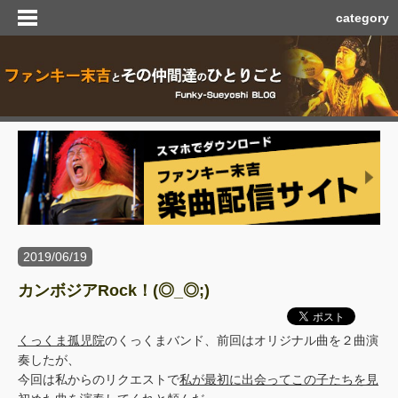
category
2019/06/19
カンボジアRock！(◎_◎;)
くっくま孤児院
のくっくまバンド、前回はオリジナル曲を２曲演
奏したが、
今回は私からのリクエストで
私が最初に出会ってこの子たちを見