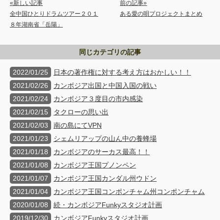
«新しい記事
前の記事»
全中国ひとりドラムツアー２０１
ある愛の唄プロジェクトまとめ
８年湖南省「岳陽」
同じカテゴリの記事
2022/01/25
日本の著作権に対する考え方はおかしい！！
2021/02/26
カンボジア出国と中国入国の戦い
2021/02/24
カンボジア３度目の市内感染
2021/02/15
タクローの思い出
2021/02/03
南の島にてVPN
2021/01/23
シェムリアップの山ん中の養蜂場
2021/01/18
カンボジアのサーカス最高！！
2021/01/08
カンボジア王国プノンペン
2021/01/07
カンボジア王国カンダル州ウドン
2021/01/04
カンボジア王国コンポンチャム州コンポンチャム
2020/01/08
続・カンボジアFunkyスタジオ計画
2019/12/30
カンボジアFunkyスタジオ計画