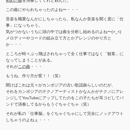
初めた曲
を演奏してくれと頼んだ。
この曲にやられちゃったのよね〜・・・
音楽を職業なんかにしちゃったら、私なんか音楽を聞く度に「仕
事」になっちゃう。
気がつかないうちに頭の中では曲を分析し始めるのよね〜(>_<)
メロディーやコードの組み立て方とかアレンジのやり方と
か・・・
ところが時々ぶっ飛ばされちゃって全く仕事ではなく「観客」に
なってしまうことがある。
それが
この曲
・・・
もうね、作り方が変！！（笑）
聞けばこれは元々がカンボジアの古い歌謡曲らしいのだが、
それをカンボジアのテクノアーティストかなんかがテクノにアレ
ンジしてYouTubeにアップしてたのをこの子たちが耳コピしてバ
ンドで演奏してるからもうぐちゃぐちゃ（笑）
それが私の「仕事脳」をぐちゃぐちゃにして完全にノックアウト
しちゃうのよねぇ・・・