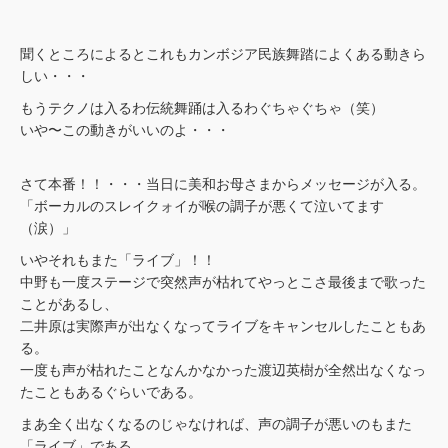
聞くところによるとこれもカンボジア民族舞踏によくある動きら
しい・・・
もうテクノは入るわ伝統舞踊は入るわぐちゃぐちゃ（笑）
いや〜この動きがいいのよ・・・
さて本番！！・・・当日に美和お母さまからメッセージが入る。
「ボーカルのスレイクォイが喉の調子が悪くて泣いてます
（涙）」
いやそれもまた「ライブ」！！
中野も一度ステージで突然声が枯れてやっとこさ最後まで歌った
ことがあるし、
二井原は実際声が出なくなってライブをキャンセルしたこともあ
る。
一度も声が枯れたことなんかなかった渡辺英樹が全然出なくなっ
たこともあるぐらいである。
まあ全く出なくなるのじゃなければ、声の調子が悪いのもまた
「ライブ」である。