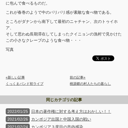
に包んで食べるものだ。
これが春巻のようで中のパリパリ感が素敵な食べ物である。
ところがダナンから南下して最初のニャチャン、次のトゥイホ
ア、
そして思わぬ長期滞在してしまったクイニョンの漁村で見かけた
この小さなクレープのような食べ物・・・
写真
«新しい記事
前の記事»
くっくまバンド初ライブ
桃源郷の村人たちの暮らし
同じカテゴリの記事
2022/01/25
日本の著作権に対する考え方はおかしい！！
2021/02/26
カンボジア出国と中国入国の戦い
2021/02/24
カンボジア３度目の市内感染