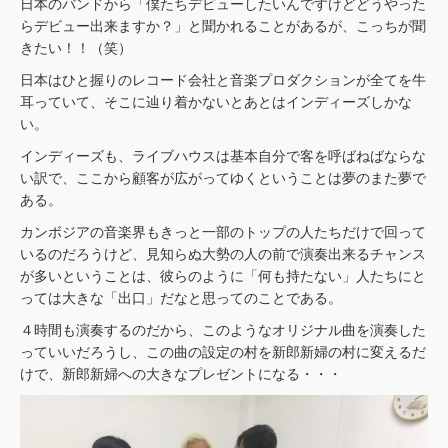
日本のバンドから「僕たちデビューしたいんですけどどうやった
らデビュー出来ますか？」と聞かれることがあるが、こっちが聞
きたい！！（笑）
日本はひと握りのレコード会社と音楽プロダクションが全てを牛
耳っていて、そこに辿り着かないとあとはインディーズしかな
い。
インディーズも、ライブハウスは基本自分で客を呼ばねばならな
い訳で、ここから顧客が広がってゆくということは夢のまた夢で
ある。
カンボジアの音楽界もきっと一部のトップの人たちだけで回って
いるのだろうけど、見知らぬ大勢の人の前で演奏出来るチャンス
が多いということは、彼らのように「何も持たない」人たちにと
っては大きな「出口」だなと思ってのことである。
４時間も演奏するのだから、このようなオリジナル曲を演奏した
っていいだろうし、この曲の設定の村を新郎新婦の村に変えるだ
けで、新郎新婦への大きなプレゼントになる・・・