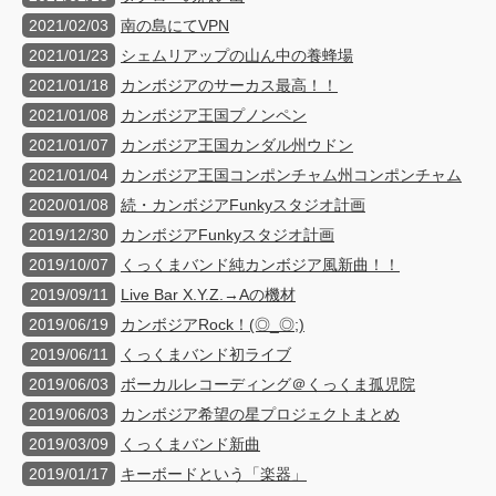
2021/02/03
南の島にてVPN
2021/01/23
シェムリアップの山ん中の養蜂場
2021/01/18
カンボジアのサーカス最高！！
2021/01/08
カンボジア王国プノンペン
2021/01/07
カンボジア王国カンダル州ウドン
2021/01/04
カンボジア王国コンポンチャム州コンポンチャム
2020/01/08
続・カンボジアFunkyスタジオ計画
2019/12/30
カンボジアFunkyスタジオ計画
2019/10/07
くっくまバンド純カンボジア風新曲！！
2019/09/11
Live Bar X.Y.Z.→Aの機材
2019/06/19
カンボジアRock！(◎_◎;)
2019/06/11
くっくまバンド初ライブ
2019/06/03
ボーカルレコーディング＠くっくま孤児院
2019/06/03
カンボジア希望の星プロジェクトまとめ
2019/03/09
くっくまバンド新曲
2019/01/17
キーボードという「楽器」