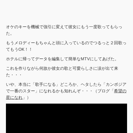
オケのキーを機械で強引に変えて彼女にもう一度歌ってもらっ
た。
もうメロディーもちゃんと頭に入っているのでつるっと２回歌っ
てもうOK！！
ホテルに帰ってデータを編集して簡単なMTVにしてあげた。
これを作りながら何故か彼女の歌と可愛らしさに涙が出て来
た・・・
いや、本当に「歌手になる」どころか、ヘタしたら「カンボジア
で一番のスター」になれるかも知れんぞ・・・（ブログ「
希望の
星になれ
」）