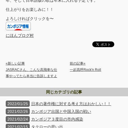
年、そして日本語版の歌は年末に入れる予定です。
仕上がりをお楽しみに！！
よろしければクリックを〜
にほんブログ村
«新しい記事
前の記事»
JASRACさん、こんな高飛車な仕
一起高呼Rock'n Roll
事やってたら本当に告訴しますよ
同じカテゴリの記事
2022/01/25
日本の著作権に対する考え方はおかしい！！
2021/02/26
カンボジア出国と中国入国の戦い
2021/02/24
カンボジア３度目の市内感染
2021/02/15
タクローの思い出