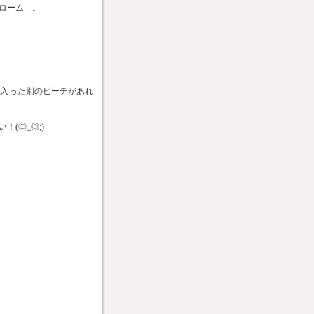
ローム」。
に入った別のビーチがあれ
(◎_◎;)