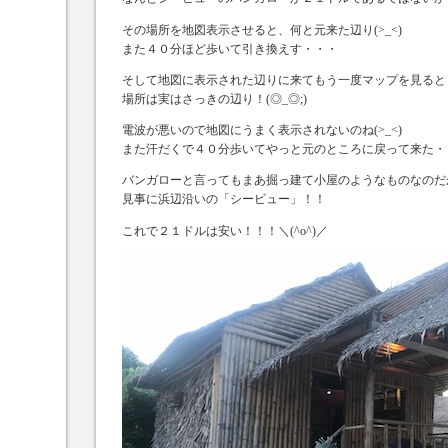
その場所を地図表示させると、何と元来た辺り(>_<)
また４０分ほど歩いて引き換えす・・・
そして地図に表示された辺りに来てもう一度マップを見ると
場所は実はさっきの辺り！(◎_◎;)
電波が悪いので地図にうまく表示されないのね(>_<)
また汗だくで４０分歩いてやっと元のところに戻って来た・
バンガローと言ってもまあ掘っ建て小屋のようなものなのだ
見事に浜辺沿いの「シービュー」！！
これで２１ドルは安い！！！＼(^o^)／