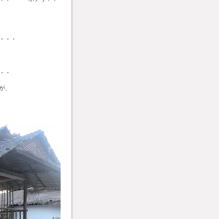
・・・
・・
が、