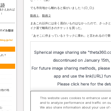
し・・・（涙）
軌跡
でも市街地から離れると猿がいました！(◎_◎;)
備さえあれば
！！
動画１
、
動画２
まあこれ以外には全く面白いものはなかったので、さっさ
イク屋で離島行きのチケットを買った。
「あそこに停まっているトラックに乗れ」と言われるので乗
入れ？
の他の地
品）