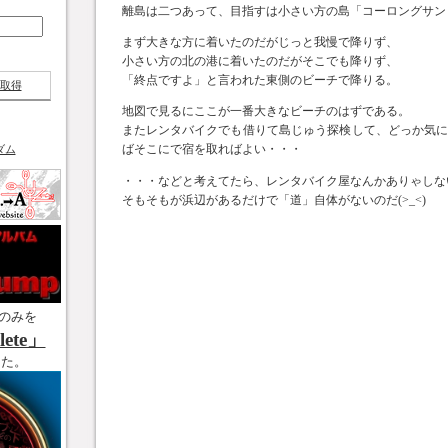
離島は二つあって、目指すは小さい方の島「コーロングサン
まず大きな方に着いたのだがじっと我慢で降りず、
小さい方の北の港に着いたのだがそこでも降りず、
「終点ですよ」と言われた東側のビーチで降りる。
取得
地図で見るにここが一番大きなビーチのはずである。
またレンタバイクでも借りて島じゅう探検して、どっか気
ばそこにで宿を取ればよい・・・
ダム
・・・などと考えてたら、レンタバイク屋なんかありゃしない！
そもそもが浜辺があるだけで「道」自体がないのだ(>_<)
のみを
ete」
した。