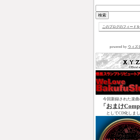
このブログのフィードを
powered by
ウィズ
今回新録された楽曲
「
おまけCompl
としてCD化しま