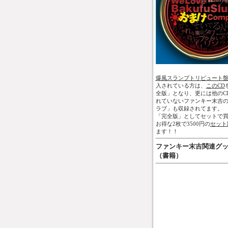
爆風スランプトリビュート
入されている方は、
このCD
全版」となり、更には他のC
れていないファンキー末吉
ラブ」も収録されてます。
「完全版」としてセットで買
お得な2枚で3500円の
セット
ます！！
ファンキー末吉関連グ
（書籍）