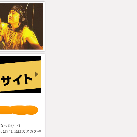
」
た(>_<)
っぽいし道はガタガタや