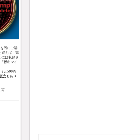
盤
を既にご購
を買えば「完
Dには収録さ
の「坂出マイ
うと500円
販売
もあり
ッズ