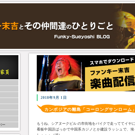
2018年9月 1日
カンボジアの離島「コーロングサンローム
もうね、シアヌークビル の市街地をバイクで走っててイヤになっ
バー
看板中国語ばっかで中国系カジノとか建設ラッシュで、埃