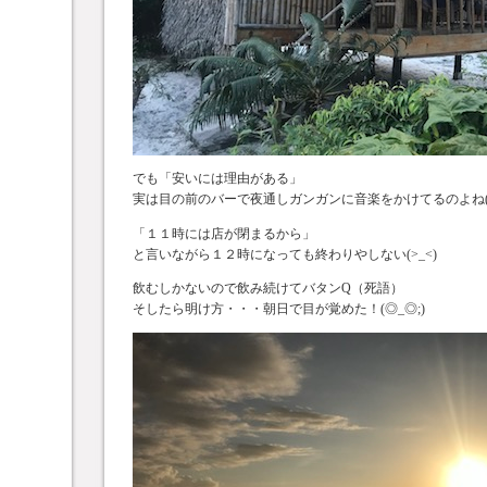
でも「安いには理由がある」
実は目の前のバーで夜通しガンガンに音楽をかけてるのよね(>
「１１時には店が閉まるから」
と言いながら１２時になっても終わりやしない(>_<)
飲むしかないので飲み続けてバタンQ（死語）
そしたら明け方・・・朝日で目が覚めた！(◎_◎;)