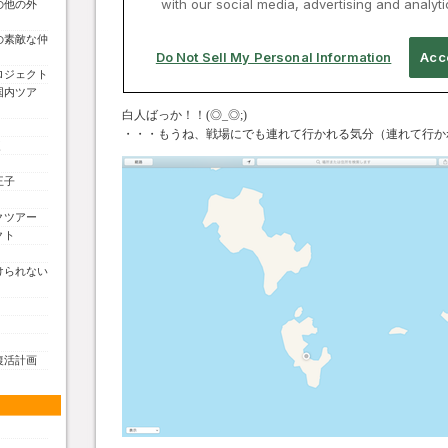
の他の外
の素敵な仲
ロジェクト
国内ツア
白人ばっか！！(◎_◎;)
・・・もうね、戦場にでも連れて行かれる気分（連れて行か
く
王子
クツアー
クト
けられない
復活計画