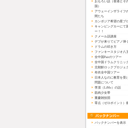
おもろい話（香港とそ
国）
アウェーインザライフ
間たち
カンボジア希望の星プ
キャンピングカーにて
ー！！
クメール語講座
デブが来りてピアノ弾
ドラムの叩き方
ファンキースタジオ八
全中国Pairのツアー
全中国ドラムクリニッ
北朝鮮ロックプロジェ
布衣全中国ツアー
日本人なのに教育を受
問題について
李漠（LiMo）の話
筋肉少女帯
重慶雑技団
零点（ゼロポイント）
バックナンバーを表示