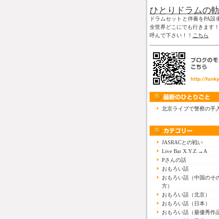
ひとりドラムの
ドラムセットと伴奏をPA設
全世界どこにでも行きます
呼んで下さい！！
こちら
北京ライブで警察の手
JASRACとの戦い
Live Bar X.Y.Z.→A
Pさんの話
おもろい話
おもろい話（中国のそ
方）
おもろい話（北京）
おもろい話（日本）
おもろい話（最優秀作