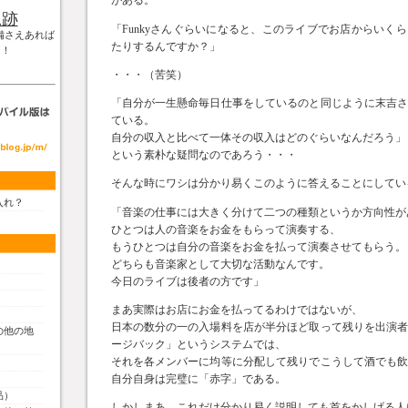
がある。
軌跡
「Funkyさんぐらいになると、このライブでお店からいく
備さえあれば
たりするんですか？」
！！
・・・（苦笑）
「自分が一生懸命毎日仕事をしているのと同じように末吉
ている。
自分の収入と比べて一体その収入はどのぐらいなんだろう」
という素朴な疑問なのであろう・・・
そんな時にワシは分かり易くこのように答えることにしてい
入れ？
「音楽の仕事には大きく分けて二つの種類というか方向性が
ひとつは人の音楽をお金をもらって演奏する、
もうひとつは自分の音楽をお金を払って演奏させてもらう。
どちらも音楽家として大切な活動なんです。
今日のライブは後者の方です」
まあ実際はお店にお金を払ってるわけではないが、
日本の数分の一の入場料を店が半分ほど取って残りを出演
の他の地
ージバック」というシステムでは、
それを各メンバーに均等に分配して残りでこうして酒でも
自分自身は完璧に「赤字」である。
品）
しかしまあ、これだけ分かり易く説明しても首をかしげる人