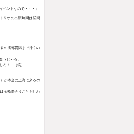
イベントなので・・・」
のでトリオの出演時間は昼間
州省の省都貴陽まで行くの
合うじゃろ、
しろ！！（笑）
ng）が本当に上海に来るの
とは金輪際会うことも叶わ