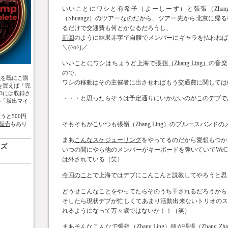
いいことにワシと有希子（よーしーず）と張張（Zhang 
（Shuangz）のツアーなのだから、ツアー先から北京に帰
るだけで交通費も何とかなるだろうし、
前回
のように結果赤字で自腹でメンバーにギャラを払わね
＼(^o^)／
いいことにワシはちょうど上海で
張嶺（Zhang Ling）
の音楽
ので、
盤
を既にご購
ワシの移動はその主催者に出させればもう交通費に関しては
を買えば「完
Dには収録さ
・・・と思ったらそうは予定通りにいかないのが
このデブ
で
の「坂出マイ
うと500円
販売
もあり
そもそもがこいつも
張嶺（Zhang Ling）
の
ブルースバンドの
まあ
こんなスケジューリング
をやってるのだから愛想もつか
ッズ
いつの間にやら他のメンバーがキーボードを弾いていてWeCh
は外されている（笑）
今回のこと
で上海ではデブにこんこんと説教してやろうと思
どうせこんなことをやってたらそのうち干されるだろうから
そしたら現状デブが忙しくてあまり活動出来ないトリオの
れるようになって万々歳ではないか！！（笑）
まあそんなこんなで張嶺（Zhang Ling）側が張張（Zhang 