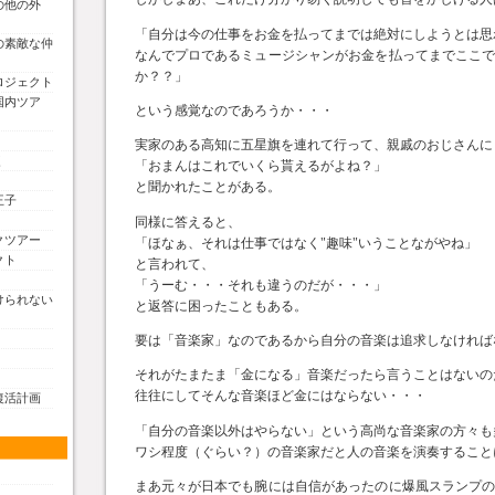
の他の外
「自分は今の仕事をお金を払ってまでは絶対にしようとは思
の素敵な仲
なんでプロであるミュージシャンがお金を払ってまでここ
か？？」
ロジェクト
国内ツア
という感覚なのであろうか・・・
実家のある高知に五星旗を連れて行って、親戚のおじさんに
く
「おまんはこれでいくら貰えるがよね？」
と聞かれたことがある。
王子
同様に答えると、
クツアー
「ほなぁ、それは仕事ではなく"趣味"いうことながやね」
クト
と言われて、
「うーむ・・・それも違うのだが・・・」
けられない
と返答に困ったこともある。
要は「音楽家」なのであるから自分の音楽は追求しなければ
それがたまたま「金になる」音楽だったら言うことはないの
往往にしてそんな音楽ほど金にはならない・・・
復活計画
「自分の音楽以外はやらない」という高尚な音楽家の方々も
ワシ程度（ぐらい？）の音楽家だと人の音楽を演奏すること
まあ元々が日本でも腕には自信があったのに爆風スランプ