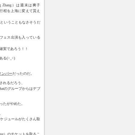
Zhang）は週末は爽子
る行程を上海に変えて貰え
ばということもなさそうだ
フェス出演も入っている
確実であろう！！
ある(>_<)
メンバー
だったのだ。
されるだろう、
atのグループからはデブ
ったがやめた。
、
スケジュールがたくさん取
Zhang）のチケットを取るこ