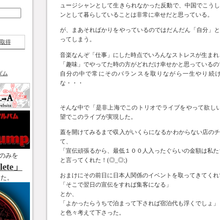
ュージシャンとして生きられなかった反動で、中国でこう
ンとして暮らしていることは非常に幸せだと思っている。
が、まあそればかりをやっているのではだんだん「自分」
ってしまう。
取得
音楽なんぞ「仕事」にした時点でいろんなストレスが生まれ
「趣味」でやってた時の方がどれだけ幸せかと思っているの
自分の中で常にそのバランスを取りながら一生やり続
ダム
な・・・
そんな中で「是非上海でこのトリオでライブをやって欲し
望でこのライブが実現した。
蓋を開けてみるまで収入がいくらになるかわからない店の
て、
「宣伝頑張るから、最低１００人入ったぐらいの金額は私た
のみを
と言ってくれた！(◎_◎;)
ete」
おまけにその前日に日本人関係のイベントを取ってきてくれ
した。
「そこで翌日の宣伝をすれば集客になる」
とか、
「よかったらうちで泊まって下されば宿泊代も浮くでしょ」
と色々考えて下さった。