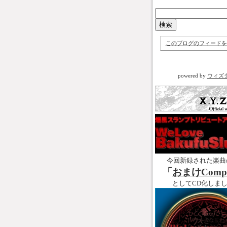
このブログのフィードを
powered by
ウィズ
今回新録された楽曲
「
おまけCompl
としてCD化しま