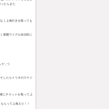
思ったらまた
はなく上海行きを取っても
早く新疆ウイグル自治区に
>_<)
らそしたらトリオのスケジ
主催者にチケットを取って上
ってもらって上海入り！！