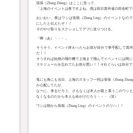
張張（Zhang Zhang）はここに至って、
「上海のイベントは夜ですよね、僕は前日貴州省の田舎町で
おいおい、夜はワシは張嶺（Zhang Ling）のイベントな
にしたと伝えたぞ！！
そのやり取りをスクショしてデブに送りつける。
「啊（あ）・・・」
そうそう、イベント終わったらお前が自分で車手配して貴
だ！！
そうすれば始発の飛行機で上海まで飛んでイベントには間に
スケジュールを忘れてたお前が悪い！！それぐらいは自分で
兎にも角にも当日、上海のスタッフ一同は張張（Zhang Zha
か心配してたが、
なーに、来るだろう、さもなくば本人が親と慕うこのワシ
なくなるのだから本人も命がけだろう・・・（笑）
ワシは朝から張嶺（Zhang Ling）のイベントのリハ！！