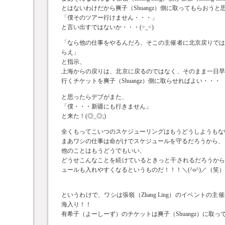
とはないわけだから爽子（Shuangz）側に取ってもらおうと
「僕そのツアー行けません・・・」
と言い出すではないか・・・(>_<)
「なら他の仕事をやるんだろ、そこの主催者に北京戻りで
らえ」
と指示、
上海からの戻りは、北京に戻るのではなく、そのまま一日
行くチケットを爽子（Shuangz）側に取らせればよい・・・
と思ったらデブがまた、
「僕・・・新疆にも行きません」
と来た！(◎_◎;)
全くもってこいつのスケジューリングはもうどうしようもない(
まあワシの仕事は命がけでスケジュールを守るだろうから、
他のことはもうどうでもいい、
どうせこんなことを続けているときっと干されるだろうか
ュールも入れやすくなるというものだ！！！＼(^o^)／（笑）
というわけで、ワシは張嶺（Zhang Ling）のイベントの
海入り！！
有希子（よーしーず）のチケットは爽子（Shuangz）に取