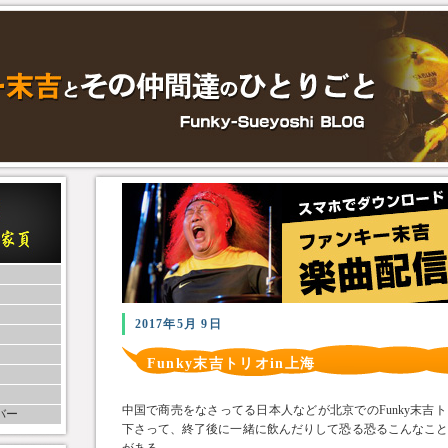
2017年5月 9日
Funky末吉トリオin上海
中国で商売をなさってる日本人などが北京でのFunky末吉
バー
下さって、終了後に一緒に飲んだりして恐る恐るこんなこ