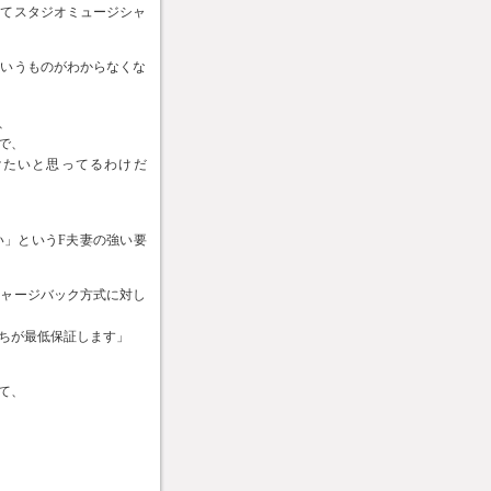
してスタジオミュージシャ
というものがわからなくな
、
で、
けたいと思ってるわけだ
い」というF夫妻の強い要
チャージバック方式に対し
ちが最低保証します」
て、