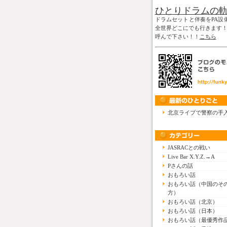
ひとりドラムの
ドラムセットと伴奏をPA設
全世界どこにでも行きます
呼んで下さい！！
こちら
北京ライブで警察の手
JASRACとの戦い
Live Bar X.Y.Z.→A
Pさんの話
おもろい話
おもろい話（中国のそ
方）
おもろい話（北京）
おもろい話（日本）
おもろい話（最優秀作