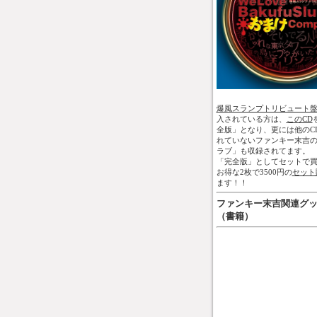
爆風スランプトリビュート
入されている方は、
このCD
全版」となり、更には他のC
れていないファンキー末吉
ラブ」も収録されてます。
「完全版」としてセットで買
お得な2枚で3500円の
セット
ます！！
ファンキー末吉関連グ
（書籍）