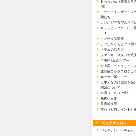
おもろい話（香港とそ
国）
アウェーインザライフ
間たち
カンボジア希望の星プ
キャンピングカーにて
ー！！
クメール語講座
デブが来りてピアノ弾
ドラムの叩き方
ファンキースタジオ八
全中国Pairのツアー
全中国ドラムクリニッ
北朝鮮ロックプロジェ
布衣全中国ツアー
日本人なのに教育を受
問題について
李漠（LiMo）の話
筋肉少女帯
重慶雑技団
零点（ゼロポイント）
バックナンバーを表示