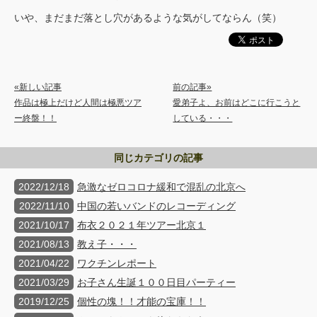
いや、まだまだ落とし穴があるような気がしてならん（笑）
«新しい記事
前の記事»
作品は極上だけど人間は極悪ツア
愛弟子よ、お前はどこに行こうと
ー終盤！！
している・・・
同じカテゴリの記事
2022/12/18
急激なゼロコロナ緩和で混乱の北京へ
2022/11/10
中国の若いバンドのレコーディング
2021/10/17
布衣２０２１年ツアー北京１
2021/08/13
教え子・・・
2021/04/22
ワクチンレポート
2021/03/29
お子さん生誕１００日目パーティー
2019/12/25
個性の塊！！才能の宝庫！！