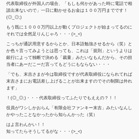
代表取締役が外国人の場合、「もしも何かがあった時に電話で相
談出来ないので」一日に動かせるお金は１００万円までです！
(◎_◎;)
もう既に１０００万円以上が動くプロジェクトが始まってるのに
それでは全然足りんじゃろ・・・(>_<)
こっちが通訳用意するからとか、日本語勉強させるから（笑）と
か色々言ってみようとは思っても、これは「規則」というよりは
銀行によって独断で決める「裁量」みたいなもんだから、その担
当者にあーだこーだ言ってもどうにもならない・・・
「でも、末吉さまが今は取締役ですが代表取締役になられてれば
末吉さまにお電話差し上げることが出来ますのでその制限は外れ
ます」
！(◎_◎;)・・・代表取締役ってふたりでもええの？！！
役員がワシしかおらん「有限会社ファンキー末吉」みたいなんし
かやったことなかったから知らんかった（笑）
はよ言わんかい！！
知ってたらそうしてるがな・・・(>_<)