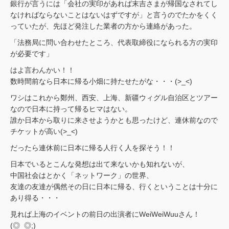
銀行が言うには「会社の実印があれば末吉さまが帰国なされてし
なければならないことはないはずですが」と言うのでたかをくく
っていたが、先ほど発注した業者の方から連絡があった。
「法務局に問い合わせたところ、代表取締役になられる方の実印
が必要です」
はよ言わんかい！！
数時間前なら日本に帰る小畑に持たせたがな・・・(>_<)
ワシはこれから鄭州、西安、上海、新疆ウィグル自治区とツアー
なので日本に持って帰るヒマはない。
誰か日本から取りに来させようかとも思ったけど、連休前なので
チケットが高い(>_<)
だったら連休前に日本に帰る人行く人を探そう！！
日本でいるとこんな発想は出て来ないかも知れないが、
中国社会はとかく「ネットワーク」の世界、
友達の友達が偶然その日に日本に帰る、行くということは十分に
あり得る・・・
見れば上海のイベントの前日の出演者にWeiWeiWuuさん！
(◎_◎;)