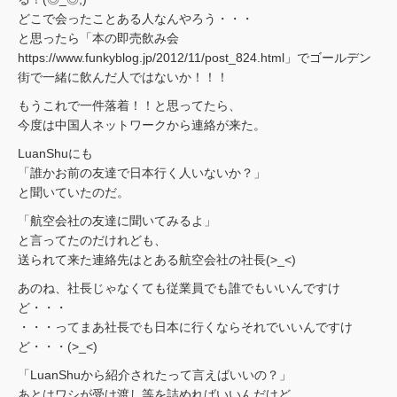
どこで会ったことある人なんやろう・・・
と思ったら「本の即売飲み会
https://www.funkyblog.jp/2012/11/post_824.html」でゴールデン
街で一緒に飲んだ人ではないか！！！
もうこれで一件落着！！と思ってたら、
今度は中国人ネットワークから連絡が来た。
LuanShuにも
「誰かお前の友達で日本行く人いないか？」
と聞いていたのだ。
「航空会社の友達に聞いてみるよ」
と言ってたのだけれども、
送られて来た連絡先はとある航空会社の社長(>_<)
あのね、社長じゃなくても従業員でも誰でもいいんですけ
ど・・・
・・・ってまあ社長でも日本に行くならそれでいいんですけ
ど・・・(>_<)
「LuanShuから紹介されたって言えばいいの？」
あとはワシが受け渡し等を詰めればいいんだけど、