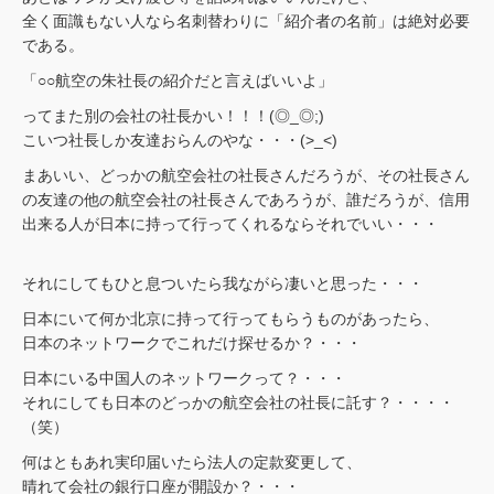
全く面識もない人なら名刺替わりに「紹介者の名前」は絶対必要
である。
「○○航空の朱社長の紹介だと言えばいいよ」
ってまた別の会社の社長かい！！！(◎_◎;)
こいつ社長しか友達おらんのやな・・・(>_<)
まあいい、どっかの航空会社の社長さんだろうが、その社長さん
の友達の他の航空会社の社長さんであろうが、誰だろうが、信用
出来る人が日本に持って行ってくれるならそれでいい・・・
それにしてもひと息ついたら我ながら凄いと思った・・・
日本にいて何か北京に持って行ってもらうものがあったら、
日本のネットワークでこれだけ探せるか？・・・
日本にいる中国人のネットワークって？・・・
それにしても日本のどっかの航空会社の社長に託す？・・・・
（笑）
何はともあれ実印届いたら法人の定款変更して、
晴れて会社の銀行口座が開設か？・・・