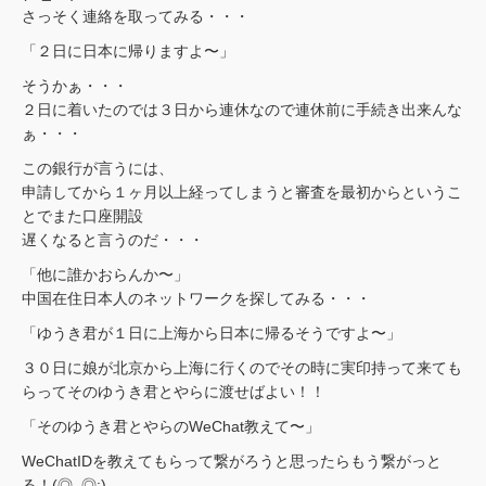
さっそく連絡を取ってみる・・・
「２日に日本に帰りますよ〜」
そうかぁ・・・
２日に着いたのでは３日から連休なので連休前に手続き出来んな
ぁ・・・
この銀行が言うには、
申請してから１ヶ月以上経ってしまうと審査を最初からというこ
とでまた口座開設
遅くなると言うのだ・・・
「他に誰かおらんか〜」
中国在住日本人のネットワークを探してみる・・・
「ゆうき君が１日に上海から日本に帰るそうですよ〜」
３０日に娘が北京から上海に行くのでその時に実印持って来ても
らってそのゆうき君とやらに渡せばよい！！
「そのゆうき君とやらのWeChat教えて〜」
WeChatIDを教えてもらって繋がろうと思ったらもう繋がっと
る！(◎_◎;)