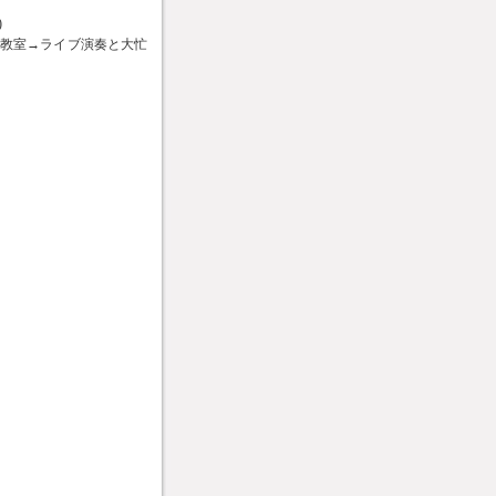
)
ム教室→ライブ演奏と大忙