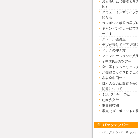
おもろい話（香港とそ
国）
アウェーインザライフ
間たち
カンボジア希望の星プ
キャンピングカーにて
ー！！
クメール語講座
デブが来りてピアノ弾
ドラムの叩き方
ファンキースタジオ八
全中国Pairのツアー
全中国ドラムクリニッ
北朝鮮ロックプロジェ
布衣全中国ツアー
日本人なのに教育を受
問題について
李漠（LiMo）の話
筋肉少女帯
重慶雑技団
零点（ゼロポイント）
バックナンバーを表示