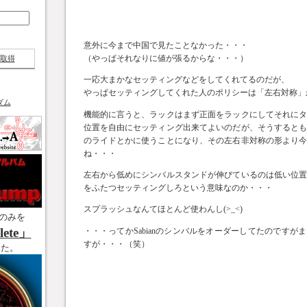
意外に今まで中国で見たことなかった・・・
（やっぱそれなりに値が張るからな・・・）
取得
一応大まかなセッティングなどをしてくれてるのだが、
やっぱセッティングしてくれた人のポリシーは「左右対称」
ダム
機能的に言うと、ラックはまず正面をラックにしてそれに
位置を自由にセッティング出来てよいのだが、そうすると
のライドとかに使うことになり、その左右非対称の形より
ね・・・
左右から低めにシンバルスタンドが伸びているのは低い位
をふたつセッティングしろという意味なのか・・・
スプラッシュなんてほとんど使わんし(>_<)
のみを
ete」
・・・ってかSabianのシンバルをオーダーしてたのですが
すが・・・（笑）
した。