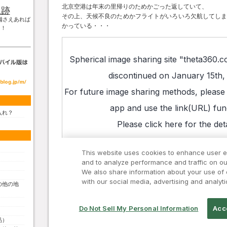
北京空港は年末の里帰りのためかごった返していて、
軌跡
その上、天候不良のためかフライトがいろいろ欠航してし
備さえあれば
かっている・・・
！！
入れ？
の他の地
品）