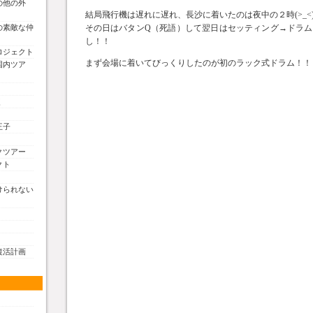
の他の外
結局飛行機は遅れに遅れ、長沙に着いたのは夜中の２時(>_<
の素敵な仲
その日はバタンQ（死語）して翌日はセッティング→ドラ
し！！
ロジェクト
まず会場に着いてびっくりしたのが初のラック式ドラム！！
国内ツア
く
王子
クツアー
クト
けられない
復活計画