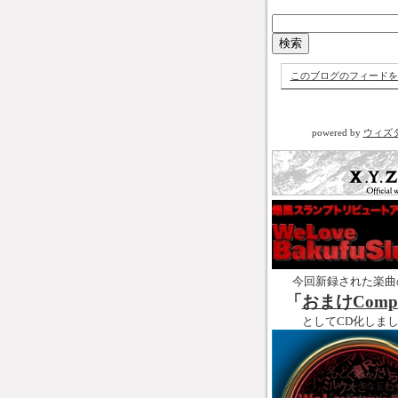
このブログのフィードを
powered by
ウィズ
今回新録された楽曲
「
おまけCompl
としてCD化しま