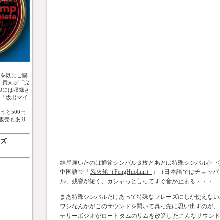
盤
を既にご購
を買えば「完
Dには収録さ
の「坂出マイ
うと500円
販売
もあり
ッズ
結局届いたのは通常シンバル３枚とあとは特殊シンバル(>_<
中国語で「
风火轮（FengHuoLun）
」（日本語ではチョッパ
ル、残響が短く、カシャっと言ってすぐ音が止まる・・・
まあ特殊シンバルだけあって特殊なフレーズにしか使えない
ワシなんかがこのサウンドを聞いて真っ先に思い出すのが、
テリーボジオがロートタムのリムを改造したこんなサウン