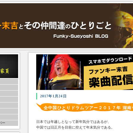
2017年1月24日
全中国ひとりドラムツアー２０１７年 湖南
日本では年越しとなって新年気分ではあるが、
バー
中国では旧正月を目前に控えて年末気分である。