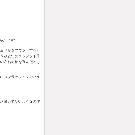
かな（笑）
タムとかをマウントすると
もうひとつのラックを下手
今の左右対称を選んだわけ
置にスプラッシュシンバル
まだ届いてないようなので