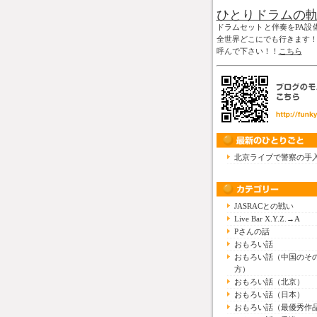
ひとりドラムの
ドラムセットと伴奏をPA設
全世界どこにでも行きます
呼んで下さい！！
こちら
北京ライブで警察の手
JASRACとの戦い
Live Bar X.Y.Z.→A
Pさんの話
おもろい話
おもろい話（中国のそ
方）
おもろい話（北京）
おもろい話（日本）
おもろい話（最優秀作