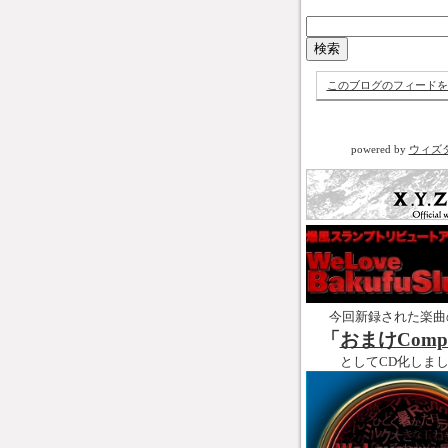
このブログのフィードを
powered by
ウィズ
今回新録された楽曲
「
おまけCompl
としてCD化しま