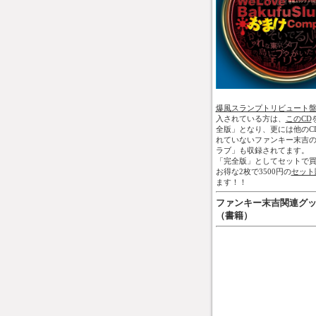
爆風スランプトリビュート
入されている方は、
このCD
全版」となり、更には他のC
れていないファンキー末吉
ラブ」も収録されてます。
「完全版」としてセットで買
お得な2枚で3500円の
セット
ます！！
ファンキー末吉関連グ
（書籍）