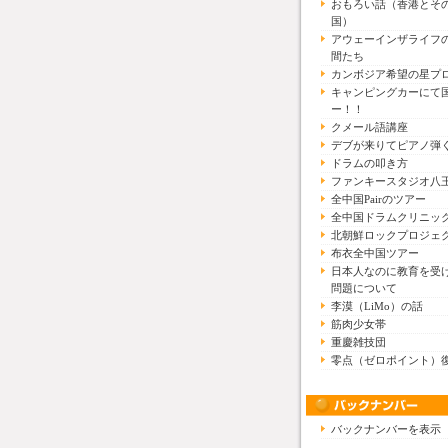
おもろい話（香港とそ
国）
アウェーインザライフ
間たち
カンボジア希望の星プ
キャンピングカーにて
ー！！
クメール語講座
デブが来りてピアノ弾
ドラムの叩き方
ファンキースタジオ八
全中国Pairのツアー
全中国ドラムクリニッ
北朝鮮ロックプロジェ
布衣全中国ツアー
日本人なのに教育を受
問題について
李漠（LiMo）の話
筋肉少女帯
重慶雑技団
零点（ゼロポイント）
バックナンバーを表示