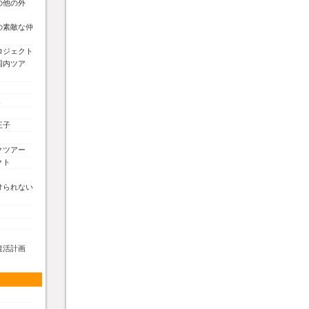
の他の外
の素敵な仲
ロジェクト
国内ツア
く
王子
クツアー
クト
けられない
復活計画