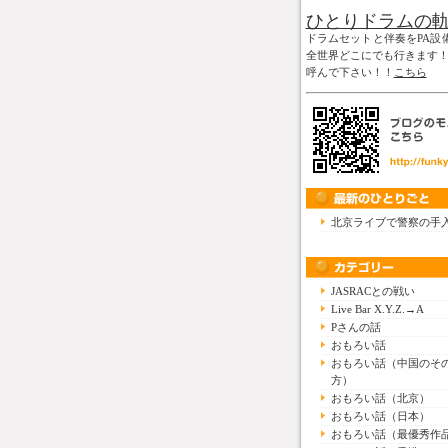
ひとりドラムの
ドラムセットと伴奏をPA設
全世界どこにでも行きます
呼んで下さい！！
こちら
北京ライブで警察の手
JASRACとの戦い
Live Bar X.Y.Z.→A
Pさんの話
おもろい話
おもろい話（中国のそ
方）
おもろい話（北京）
おもろい話（日本）
おもろい話（最優秀作