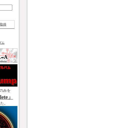
取得
ダム
のみを
ete」
した。