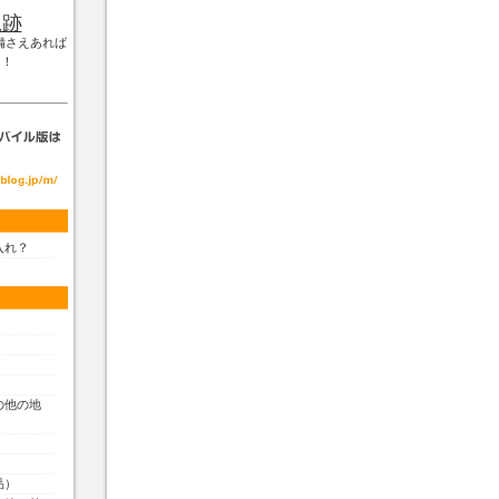
軌跡
備さえあれば
！！
入れ？
の他の地
品）