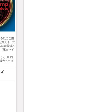
盤
を既にご購
を買えば「完
Dには収録さ
の「坂出マイ
うと500円
販売
もあり
ッズ