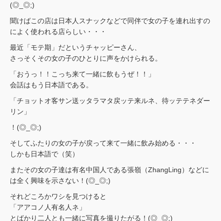
(◎_◎;)
聞けばこの店は日本人スナックなどで同伴で女の子を連れ出すの
によく使われる店らしい・・・
最近「モテ期」だというチャッピーさん、
さっそくその女の子のひとりに声をかけられる。
「おうっ！！こっち来て一緒に飲もうぜ！！」
会話はもう日本語である。
「チョットオ客サン送ッタラマタ戻ッテ来ルネ、待ッテテネダー
リン」
！(◎_◎;)
そしてふたりの女の子が戻って来て一緒に飲み始める・・・
しかも日本語で（笑）
またその女の子達は有名中国人である張嶺（ZhangLing）などに
は全く興味を示さない！(◎_◎;)
それどころかワシを見つけると
「アアコノ人有名人ネ」
とばかり二人とも一緒に写真を撮りたがる！(◎_◎;)