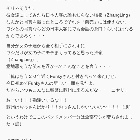
そりゃそうだ。
彼女達にしてみたら日本人客の誰も知らない張嶺（ZhangLing）
なんかと写真を撮ったところでそれを「商売」には使えない。
ワシとの写真ならどの日本人客にでも会話の糸口ぐらいにはなる
からであろう・・・
自分が女の子達から全く相手にされずに、
ワシだけが女の子にモテまくってると思った張嶺
（ZhangLing）、
意地悪そうな笑みを浮かべてこんなことを言う・・・
「俺はもう２０年近くFunkyさんと付き合って来たけど、
今日初めてFunkyさんの新しい一面を見たよ。
だからいつもこんなに頻繁に蘇州に来るんだな・・・ニヤリ」
おーい！！！勘違いするな！！
蘇州はおっさんばかり！！おっさんしかいないの〜！！！
（涙）
というわけでここのバンドメンバー分は全部ワシが奢らされまし
た（涙）