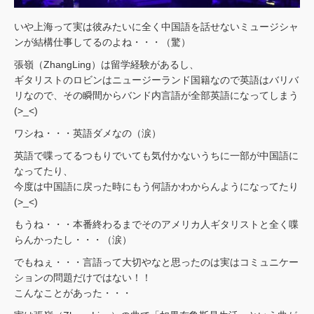
いや上海って実は彼みたいに全く中国語を話せないミュージシャ
ンが結構仕事してるのよね・・・（驚）
張嶺（ZhangLing）は留学経験があるし、
ギタリストのロビンはニュージーランド国籍なので英語はバリバ
リなので、その瞬間からバンド内言語が全部英語になってしまう
(>_<)
ワシね・・・英語ダメなの（涙）
英語で喋ってるつもりでいても気付かないうちに一部が中国語に
なってたり、
今度は中国語に戻った時にもう何語かわからんようになってたり
(>_<)
もうね・・・本番終わるまでそのアメリカ人ギタリストと全く喋
らんかったし・・・（涙）
でもねぇ・・・言語って大切やなと思ったのは実はコミュニケー
ションの問題だけではない！！
こんなことがあった・・・