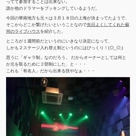
ってて参加することは出来ない。
誰か他のドラマーをブッキングしているようだ。
今回の華南地方も元々は３月１８日の上海が決まってたようで、
そこからどこか繋げたいということなので
先日よくしてくれた蘇
州のライブハウス
を紹介した。
ところが１週間前だというのにいきなり決定になって、
しかも２ステージ入れ替え制というのにはびっくり！(◎_◎;)
思うに「ギャラ制」なのだろう。 だからオーナーとしては何と
か元を取るために２部制にした、と・・・
これも「有名人」だから出来る技やなぁ・・・