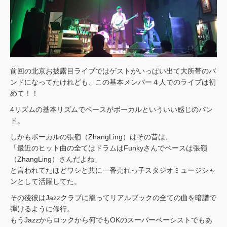
前回の北京お披露目ライブではゲストがいっぱい出て大所帯のバ
ンドになってたけれども、この基本メンバー４人でのライブは初
めて！！
4リズムの基本リズムでベースがボーカルといういい感じのバン
ド。
しかもボーカルの張嶺（ZhangLing）はその昔は、
「最近のヒット曲の全てはドラムはFunkyさんでベースは張嶺
（ZhangLing）さんだよね」
と言われてたほどワシと共に一番売れっ子スタジオミュージシャ
ンとして活躍してた。
その後彼はJazzクラブに籠ってリアルブックの全ての曲を暗譜で
弾けるように修行。
もうJazzからロックから何でもOKのスーパーベーシストでもあ