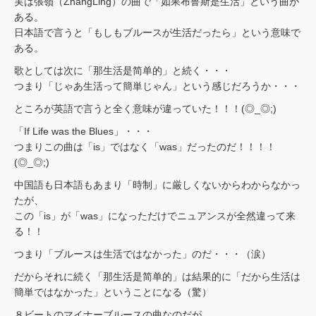
実は張嶺（ZhangLing）の曲で「如果布鲁斯是生活」という曲が
ある。
日本語で言うと「もしもブルースが生活だったら」という意味で
ある。
歌としては次に「那生活是简单的」と続く・・・
つまり「じゃあ生活って簡単じゃん」という感じだろうか・・・
ところが英語で言うと全く意味が違っていた！！！(◎_◎;)
「If Life was the Blues」・・・
つまりこの曲は「is」ではなく「was」だったのだ！！！！
(◎_◎;)
中国語も日本語もあまり「時制」に厳しくないからわからなかっ
たが、
この「is」が「was」になっただけでニュアンスが全然違って来
る！！
つまり「ブルースは生活ではなかった」のだ・・・（涙）
だからそれに続く「那生活是简单的」は結果的に「だから生活は
簡単ではなかった」ということになる（驚）
８ビートのマイナーブルースの曲なのだが、