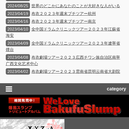
2024/08/25
世界のどこかにあなたのことが大好きな人がいる
2023/04/19
布衣２０２３年週末プチツアー杭州
2023/04/16
布衣２０２３年週末プチツアー南京
2023/04/10
全中国ドラムクリニックツアー２０２３年江蘇省
海安
2023/04/09
全中国ドラムクリニックツアー２０２３年遼寧省
煙台
2023/04/08
布衣劇場ツアー２０２３広西チワン族自治区南寧
广西文化艺术中心
2023/04/02
布衣劇場ツアー２０２３雲南省昆明云南省大剧院
category