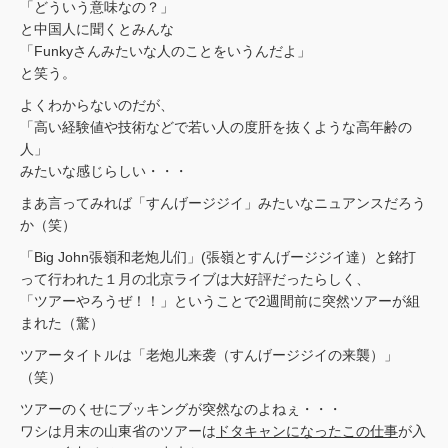
「どういう意味なの？」
と中国人に聞くとみんな
「Funkyさんみたいな人のことをいうんだよ」
と笑う。
よくわからないのだが、
「高い経験値や技術などで若い人の度肝を抜くような高年齢の
人」
みたいな感じらしい・・・
まあ言ってみれば「すんげージジイ」みたいなニュアンスだろう
か（笑）
「Big John張嶺和老炮儿们」(張嶺とすんげージジイ達）と銘打
って行われた１月の北京ライブは大好評だったらしく、
「ツアーやろうぜ！！」ということで2週間前に突然ツアーが組
まれた（驚）
ツアータイトルは「老炮儿来袭（すんげージジイの来襲）」
（笑）
ツアーのくせにブッキングが突然なのよねぇ・・・
ワシは月末の山東省のツアーは
ドタキャンになったこの仕事
が入