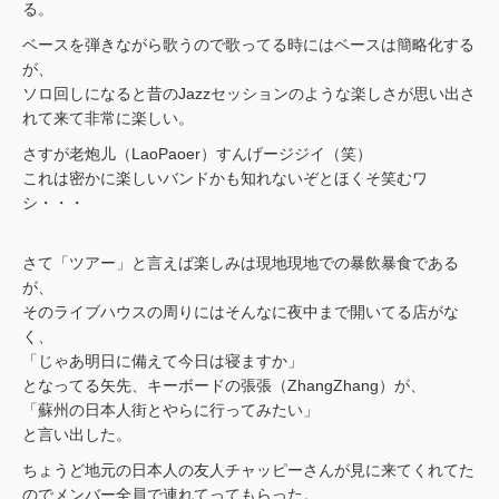
る。
ベースを弾きながら歌うので歌ってる時にはベースは簡略化する
が、
ソロ回しになると昔のJazzセッションのような楽しさが思い出さ
れて来て非常に楽しい。
さすが老炮儿（LaoPaoer）すんげージジイ（笑）
これは密かに楽しいバンドかも知れないぞとほくそ笑むワ
シ・・・
さて「ツアー」と言えば楽しみは現地現地での暴飲暴食である
が、
そのライブハウスの周りにはそんなに夜中まで開いてる店がな
く、
「じゃあ明日に備えて今日は寝ますか」
となってる矢先、キーボードの張張（ZhangZhang）が、
「蘇州の日本人街とやらに行ってみたい」
と言い出した。
ちょうど地元の日本人の友人チャッピーさんが見に来てくれてた
のでメンバー全員で連れてってもらった。