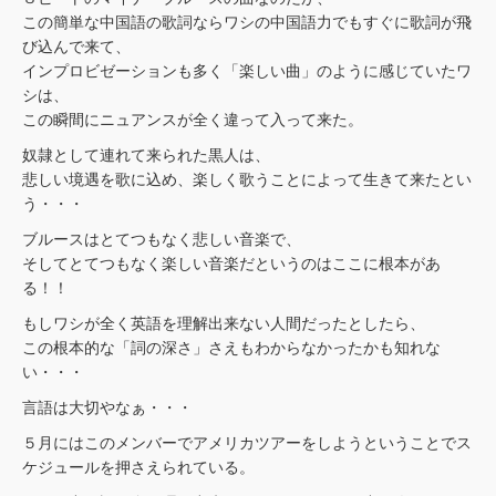
この簡単な中国語の歌詞ならワシの中国語力でもすぐに歌詞が飛
び込んで来て、
インプロビゼーションも多く「楽しい曲」のように感じていたワ
シは、
この瞬間にニュアンスが全く違って入って来た。
奴隷として連れて来られた黒人は、
悲しい境遇を歌に込め、楽しく歌うことによって生きて来たとい
う・・・
ブルースはとてつもなく悲しい音楽で、
そしてとてつもなく楽しい音楽だというのはここに根本があ
る！！
もしワシが全く英語を理解出来ない人間だったとしたら、
この根本的な「詞の深さ」さえもわからなかったかも知れな
い・・・
言語は大切やなぁ・・・
５月にはこのメンバーでアメリカツアーをしようということでス
ケジュールを押さえられている。