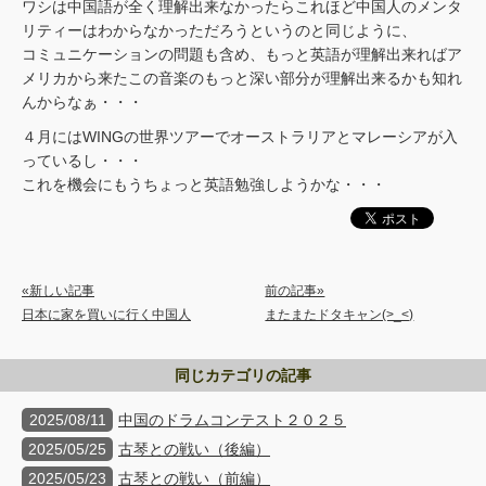
ワシは中国語が全く理解出来なかったらこれほど中国人のメンタ
リティーはわからなかっただろうというのと同じように、
コミュニケーションの問題も含め、もっと英語が理解出来ればア
メリカから来たこの音楽のもっと深い部分が理解出来るかも知れ
んからなぁ・・・
４月にはWINGの世界ツアーでオーストラリアとマレーシアが入
っているし・・・
これを機会にもうちょっと英語勉強しようかな・・・
«新しい記事
前の記事»
日本に家を買いに行く中国人
またまたドタキャン(>_<)
同じカテゴリの記事
2025/08/11
中国のドラムコンテスト２０２５
2025/05/25
古琴との戦い（後編）
2025/05/23
古琴との戦い（前編）