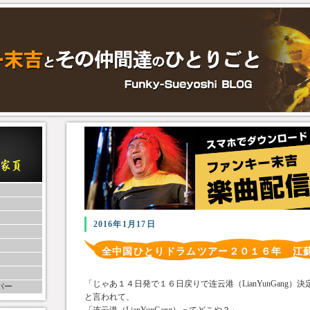
2016年1月17日
全中国ひとりドラムツアー２０１６年 江
「じゃあ１４日発で１６日戻りで连云港（LianYunGang）
バー
と言われて、