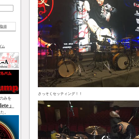
取得
ダム
さっそくセッティング！！
のみを
ete」
した。