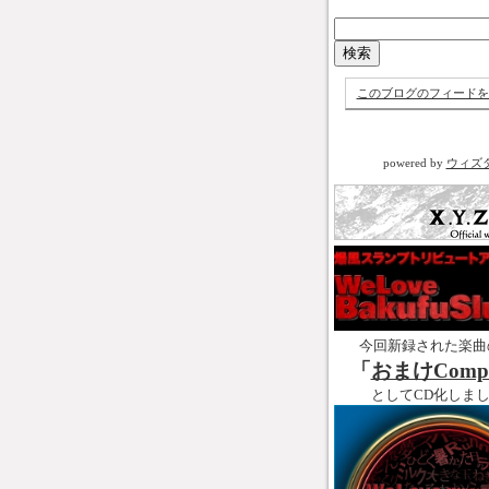
このブログのフィードを
powered by
ウィズ
今回新録された楽曲
「
おまけCompl
としてCD化しま