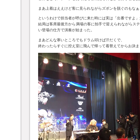
まあ上着はええけど客に見られながらズボンを脱ぐのもなぁ
というわけで担当者が呼びに来た時には実は「出番ですよ」
結局は客席最後方から満場の客に拍手で迎えられながらス
い登場の仕方で演奏が始まった。
まあどんな寒いところでもドラム叩けば汗だくで、
終わったらすぐに控え室に飛んで帰って着替えてからお決ま