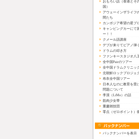
おもろい話（香港とそ
国）
アウェーインザライフ
間たち
カンボジア希望の星プ
キャンピングカーにて
ー！！
クメール語講座
デブが来りてピアノ弾
ドラムの叩き方
ファンキースタジオ八
全中国Pairのツアー
全中国ドラムクリニッ
北朝鮮ロックプロジェ
布衣全中国ツアー
日本人なのに教育を受
問題について
李漠（LiMo）の話
筋肉少女帯
重慶雑技団
零点（ゼロポイント）
バックナンバーを表示