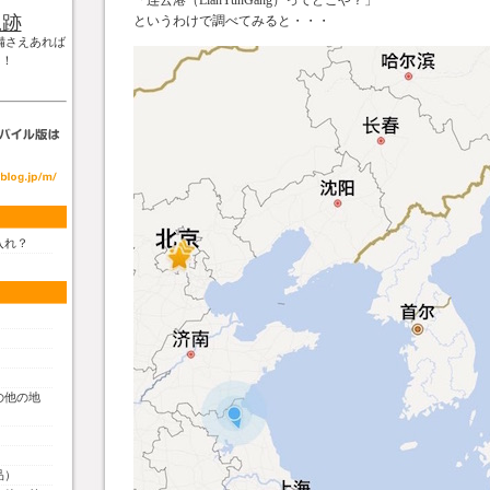
「连云港（LianYunGang）ってどこや？」
軌跡
というわけで調べてみると・・・
備さえあれば
！！
入れ？
の他の地
品）