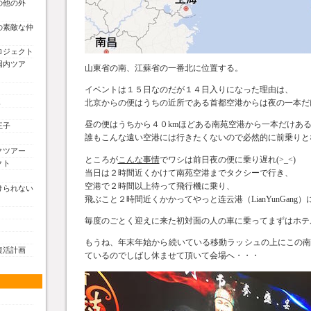
の他の外
の素敵な仲
ロジェクト
国内ツア
山東省の南、江蘇省の一番北に位置する。
イベントは１５日なのだが１４日入りになった理由は、
く
北京からの便はうちの近所である首都空港からは夜の一本だ
昼の便はうちから４０kmほどある南苑空港から一本だけあ
王子
誰もこんな遠い空港には行きたくないので必然的に前乗りと
クツアー
ところが
こんな事情
でワシは前日夜の便に乗り遅れ(>_<)
クト
当日は２時間近くかけて南苑空港までタクシーで行き、
空港で２時間以上待って飛行機に乗り、
けられない
飛ぶこと２時間近くかかってやっと连云港（LianYunGang
毎度のごとく迎えに来た初対面の人の車に乗ってまずはホテ
もうね、年末年始から続いている移動ラッシュの上にこの
復活計画
ているのでしばし休ませて頂いて会場へ・・・