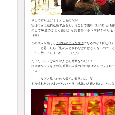
そして打ち上げ！！となるのだが、
実は今回は結構近所であるということで临沂（LinYi）から
そして毎度のごとく徐州から呉老師（ホンマ好きやなぁ
（笑）
この３人が揃うと
この時のような大酒
になるのか！(◎_◎;)
・・・と思ったら「別の人と会わなければならないので」
ころに行ってしまった・・・(>_<)
だいたいワシは全ての人と初対面なのだ！！
担当者がワシをその初対面の人達の中に放り込んでフォロ
じゃい！！
・・・などと思ったのも最初の数回のみ（笑）
もう慣れたのでまたワシひとりで地元の人達と飲むことにな