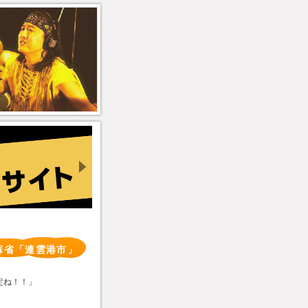
蘇省「連雲港市」
決定ね！！」