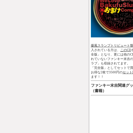
爆風スランプトリビュート
入されている方は、
このCD
全版」となり、更には他のC
れていないファンキー末吉
ラブ」も収録されてます。
「完全版」としてセットで買
お得な2枚で3500円の
セット
ます！！
ファンキー末吉関連グ
（書籍）