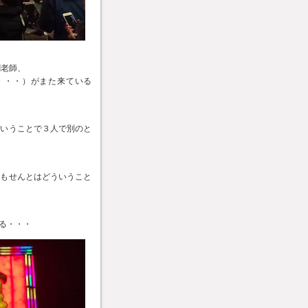
劉老師、
・・・）がまた来ている
ということで３人で別のと
ーもせんとはどういうこと
る・・・