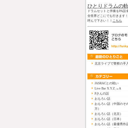
ひとりドラムの
ドラムセットと伴奏をPA設
全世界どこにでも行きます
呼んで下さい！！
こちら
北京ライブで警察の手
JASRACとの戦い
Live Bar X.Y.Z.→A
Pさんの話
おもろい話
おもろい話（中国のそ
方）
おもろい話（北京）
おもろい話（日本）
おもろい話（最優秀作