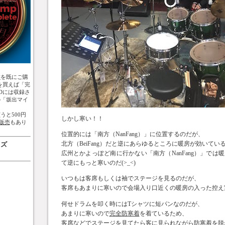
盤
を既にご購
を買えば「完
Dには収録さ
の「坂出マイ
うと500円
しかし寒い！！
販売
もあり
位置的には「南方（NanFang）」に位置するのだが、
北方（BeiFang）だと逆にあらゆるところに暖房が効いてい
ッズ
広州とかよっぽど南に行かない「南方（NanFang）」では
て逆にもっと寒いのだ(>_<)
いつもは客席もしくは袖でステージを見るのだが、
客席もあまりに寒いので会場入り口近くの暖房の入った控え
何せドラムを叩く時にはTシャツに短パンなのだが、
あまりに寒いので
完全防寒着
を着ているため、
客席などでステージを見てたら客に見られながら防寒着を脱