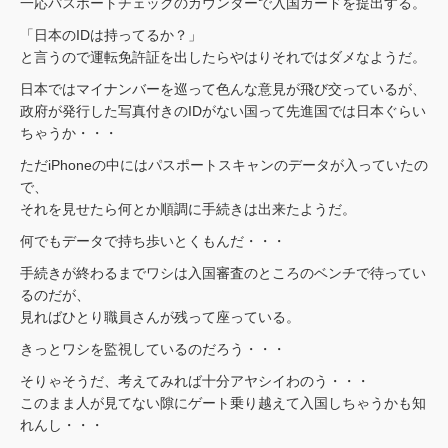
一応パスポートチェックのカウンターで入国カードを提出する。
「日本のIDは持ってるか？」
と言うので運転免許証を出したらやはりそれではダメなようだ。
日本ではマイナンバーを巡って色んな意見が飛び交っているが、
政府が発行した写真付きのIDがない国って先進国では日本ぐらい
ちゃうか・・・
ただiPhoneの中にはパスポートスキャンのデータが入っていたの
で、
それを見せたら何とか順調に手続きは出来たようだ。
何でもデータで持ち歩いとくもんだ・・・
手続きが終わるまでワシは入国審査のところのベンチで待ってい
るのだが、
見ればひとり職員さんが残って座っている。
きっとワシを監視しているのだろう・・・
そりゃそうだ、考えてみれば十分アヤシイわのう・・・
このまま人が見てない隙にゲート乗り越えて入国しちゃうかも知
れんし・・・