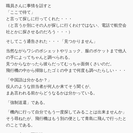
職員さんに事情を話すと
「ここで待て」
と言って探しに行ってくれた・・・
（と言うか別にその人が探しに行くわけではない、電話で航空会
社とかに探させるのだろう・・・）
そしてこう通告された・・・「見つかりません」
当然ながらワシのポシェットやリュック、服のポケットまで他人
の手によってちゃんと調べられる。
見つからなかったら彼らだってむっちゃ面倒くさいのだ。
飛行機の中から掃除したゴミの中まで何度も調べたらしい・・・
「中国語は分かるか？」
役人のような担当者が何人か来てそう聞くが、
まあ言われる前からどうなるかは分かっている。
「強制送還」である。
「機内に行って自分でもう一度探してみることは出来ませんか」
そう尋ねたが、飛行機はもう別の便として青島に飛んで行ったと
のことである。