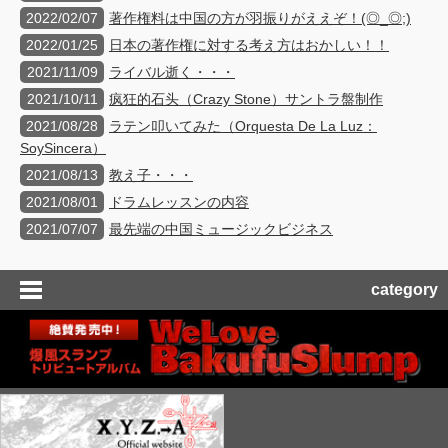
2022/02/07
著作権料は中国の方が羽振りがええぞ！(◎_◎;)
2022/01/25
日本の著作権に対する考え方はおかしい！！
2021/11/09
ライバル逝く・・・
2021/10/11
疯狂的石头（Crazy Stone）サントラ盤制作
2021/08/28
ラテン叩いてみた（Orquesta De La Luz：
SoySincera）
2021/08/13
教え子・・・
2021/08/01
ドラムレッスンの内容
2021/07/07
最先端の中国ミュージックビジネス
category