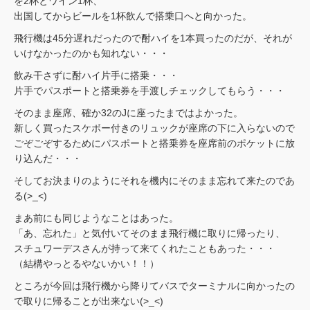
を2杯とワイン1杯、
出国してからビールを1杯飲んで搭乗口へと向かった。
飛行機は45分遅れだったので酎ハイを1本買ったのだが、それが
いけなかったのかも知れない・・・
飲み干さずに酎ハイ片手に搭乗・・・
片手でパスポートと搭乗券を手渡しチェックしてもらう・・・
そのまま座席、確か32のJに座ったまではよかった。
新しく買ったスケボー付きのリュックが座席の下に入らないので
ごぞごぞするためにパスポートと搭乗券を座席前のポケットに放
り込んだ・・・
そしてお決まりのようにそれを機内にそのまま忘れて来たのであ
る(>_<)
まあ前にも同じようなことはあった。
「あ、忘れた」と気付いてそのまま飛行機に取りに帰ったり、
スチュワーデスさんが持って来てくれたこともあった・・・
（結構やっとるやないかい！！）
ところが今回は飛行機から降りてバスでターミナルに向かったの
で取りに帰ることが出来ない(>_<)