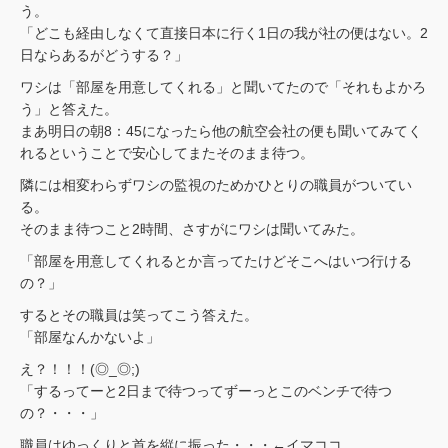
う。
「どこも経由しなくて直接日本に行く1日の我が社の便はない。2
日ならあるがどうする？」
ワシは「部屋を用意してくれる」と聞いてたので「それもよかろ
う」と答えた。
まあ明日の朝8：45になったら他の航空会社の便も聞いてみてく
れるということで安心してまたそのまま待つ。
隣には相変わらずワシの監視のためかひとりの職員がついてい
る。
そのまま待つこと2時間、さすがにワシは聞いてみた。
「部屋を用意してくれるとか言ってたけどそこへはいつ行ける
の？」
するとその職員は笑ってこう答えた。
「部屋なんかないよ」
え？！！！(◎_◎;)
「するってーと2日まで待つってずーっとこのベンチで待つ
の？・・・」
職員はゆっくりと首を縦に振った・・・←イマココ