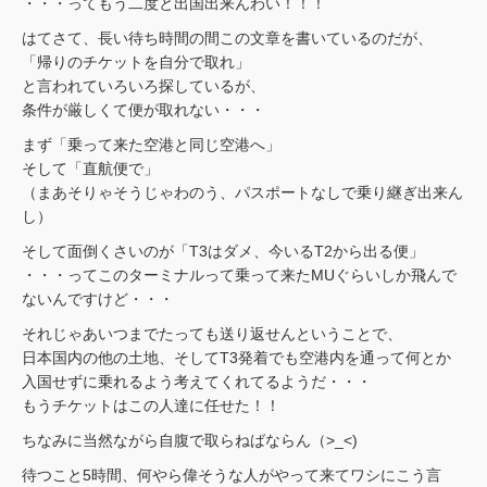
・・・ってもう二度と出国出来んわい！！！
はてさて、長い待ち時間の間この文章を書いているのだが、
「帰りのチケットを自分で取れ」
と言われていろいろ探しているが、
条件が厳しくて便が取れない・・・
まず「乗って来た空港と同じ空港へ」
そして「直航便で」
（まあそりゃそうじゃわのう、パスポートなしで乗り継ぎ出来ん
し）
そして面倒くさいのが「T3はダメ、今いるT2から出る便」
・・・ってこのターミナルって乗って来たMUぐらいしか飛んで
ないんですけど・・・
それじゃあいつまでたっても送り返せんということで、
日本国内の他の土地、そしてT3発着でも空港内を通って何とか
入国せずに乗れるよう考えてくれてるようだ・・・
もうチケットはこの人達に任せた！！
ちなみに当然ながら自腹で取らねばならん（>_<)
待つこと5時間、何やら偉そうな人がやって来てワシにこう言