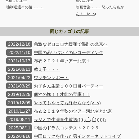
«新しい記事
前の記事»
強制送還その後・・・
映画音楽・・・怒ったらあか
ん！！(>_<)
同じカテゴリの記事
2022/12/18
急激なゼロコロナ緩和で混乱の北京へ
2022/11/10
中国の若いバンドのレコーディング
2021/10/17
布衣２０２１年ツアー北京１
2021/08/13
教え子・・・
2021/04/22
ワクチンレポート
2021/03/29
お子さん生誕１００日目パーティー
2019/12/25
個性の塊！！才能の宝庫！！
2019/12/09
やってもやっても終わらなう(>_<)
2019/11/27
布衣２０１９年秋のツアー河北省と北京
2019/08/11
ラジオで生演奏生放送((((；ﾟДﾟ)))))))
2025/08/11
中国のドラムコンテスト２０２５
2022/04/16
中国ロックを作った男インターネットライブ