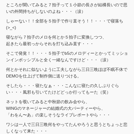
ところが聞いてみると７拍子って１小節の長さが結構長いので思
いの外間持ちがしないのよね・・・（涙）
しゃーない！！全部を５拍子で作り直そう！！・・・で寝落ち
(>_<)
寝ながら７拍子のメロを何とか５拍子に変換しつつ、
起きたら最初っからそれを打ち込み直す・・・
そこで発覚！！・・・５拍子でb5のメロディーとかってミッショ
ンインポッシブルと全く一緒なんですけど・・・（涙）
何とかそれに似ないように工夫しながら三日三晩ほぼ不眠不休で
DEMOを仕上げて制作側に送りつける。
そしたら・・・寝たなぁ・・・こんなに寝たの久しぶりぐら
い・・・風邪も引いてたけどどっか行ってもーた（笑）
ネットを覗いてみると中秋節の飲み会やら、
WINGのマネージャーの結婚式の大パーティーやら、
「わをん〜あ」の楽しそうなライブレポートやら・・・
ワシは一人で三日三晩何をやってたんやろうと思うとちょっと悲
しくなって来た・・・