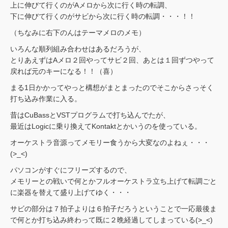
上に伸びて行くのがAメロから次に行く時の転調、
下に伸びて行くのがサビから次に行く時の転調・・・！！
（ちなみに右下のんはテーマメロのメモ）
いろんな順列組み合わせはあるだろうが、
とりあえずはAメロ２回やってサビ２回、あとは１回ずつやって
戻れば元のキーになる！！（喜）
まる1日かかってやっと構想がまとまったのでそこからさっそく
打ち込み作業に入る。
昔はCuBassとVSTプログラムで打ち込んでたが、
最近はLogicに乗り換えてKontaktとかいうのを使っている。
オーケストラ音源ってメモリー食うから大変なのよねぇ・・・
(>_<)
パソコンがすぐにフリーズするので、
メモリーとの戦いで何とかフルオーケストラ立ち上げて転調ごと
に楽器を替えて盛り上げてゆく・・・
サビの部分は７拍子よりは６拍子だろうということで一応最後ま
で何とか打ち込み終わって既に２晩経過してしまっている(>_<)