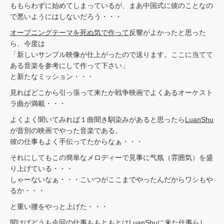
ももらわずに始めてしまっているが、まあ中国式に彼のことなの
で悪いようにはしないだろう・・・
オープニングテーマを死ぬ気で作って
反響がよかったと思った
ら、今度は
「新しいサンプル映像が仕上がったので送ります。ここに当てて
ある音楽を参考にして作って下さい」
と新たなミッション・・・
見ればどこから引っ張って来たか戦争映画でよくあるオーケスト
ラ曲が満載・・・
よくよく聞いてみれば１曲聞き馴染みがあると思ったら
LuanShu
が昔別の映画でやった音楽である。
彼の仕事もよく手伝ってたからなぁ・・・
それにしてもこの簡単なメロディーで見事に气氛（雰囲気）を盛
り上げている・・・
しゃーないなぁ・・・こいつがここまでやったんだからワシもや
るか・・・
と重い腰をやっと上げた・・・
聞けばどうも今回の仕事ももともとはLuanShuに来た仕事らし