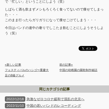
で「忙しい」ということにしよう（笑）
しばらく酒も飲まずメシもろくろく食ってないので痩せてしまっ
た・・・
このまま行ったらガリガリになって痩せこけてしまう・・・
今日はバンドの連中の奢りでしこたま飲むことにしようそうしよ
う（笑）
«新しい記事
前の記事»
フェスティバルのハシゴ〜重慶大
中国の幼稚園の園歌制作秘話
足のB級グルメ
同じカテゴリの記事
2022/12/18
急激なゼロコロナ緩和で混乱の北京へ
2022/11/10
中国の若いバンドのレコーディング