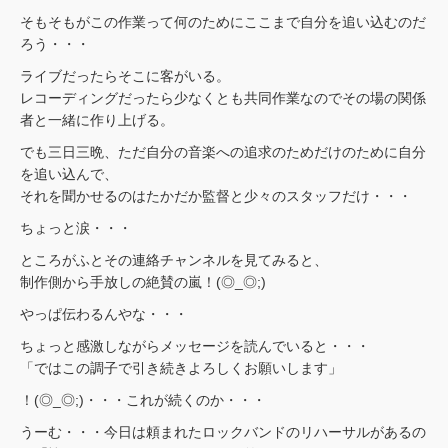
そもそもがこの作業って何のためにここまで自分を追い込むのだ
ろう・・・
ライブだったらそこに客がいる。
レコーディングだったら少なくとも共同作業なのでその場の関係
者と一緒に作り上げる。
でも三日三晩、ただ自分の音楽への追求のためだけのために自分
を追い込んで、
それを聞かせるのはたかだか監督と少々のスタッフだけ・・・
ちょっと涙・・・
ところがふとその連絡チャンネルを見てみると、
制作側から手放しの絶賛の嵐！(◎_◎;)
やっぱ伝わるんやな・・・
ちょっと感激しながらメッセージを読んでいると・・・
「ではこの調子で引き続きよろしくお願いします」
！(◎_◎;)・・・これが続くのか・・・
うーむ・・・今日は頼まれたロックバンドのリハーサルがあるの