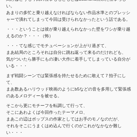
い。
あまりの多忙と乗り越えなければならない作品水準とのプレッシ
ャーで潰れてしまって今回は受けられなかったという話である。
・・・ということは彼が乗り越えられなかった壁をワシが乗り越
えるのか？・・・（怖）
・・・てな感じでモチュベーションが上がり過ぎて、
まあ結局のところそれは自分に跳ね返って来るのだけれども、
気がついたら勝手にもの凄い大作に着手してしまっている自分が
いる・・・
まず戦闘シーンでは緊張感を持たせるために敢えて７拍子にし
て、
まあ数あるハリウッド映画のようにb5などの音を多用して緊張感
のあるメロディーを被せる。
そこから更にモチーフを転調して行って、
そこにあわよくば今回作ったテーマメロ、
まあこの辺はポップスの作家としてはお手のモノなのだが、
それをそこにうまくはめ込んで行くのがこれがなかなか難し
い・・・