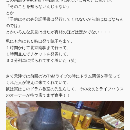
この問題をWeChat（中国のLINEみたいなもん）に流すが、
「そのことを知らないんじゃない」
とか
「子供はその身分証明書は発行してくれないから並ばねばならん
のでは」
とかいろんな意見は出たが真相のほどは定かでない・・・
兎にも角にも５時出発で院子を出て、
１時間かけて北京南駅まで行って、
１時間並んでチケットを発券して、
３０分列車に揺られてすぐ着いた（笑）
さて天津では
前回のVoThMライブ
の時にドラム関係を手伝って
くれた人が迎えに来てくれていて、
彼は実はこのドラム教室の先生らしく、その校長とライブハウス
のオーナーが待つ店でまず食事！！