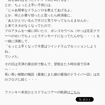
とか、ちょっと上手い子供には、
「じゃあ簡単なドラムソロを教えてあげるよ」
とか、何とか乗り切ったと思ったら終演後に、
「あとひとりいるんですけど見てやってもらえませんか」
と来てネタがなくなってたので、
フロアタムを一緒に叩いたり、ボンゴカウベル（やっぱ左足クラ
ーベのせいでちょっとラテンモードになってたんやな・・・）を
一緒に演奏して、
「もっと上手くなって今度はツインドラムでセッションしよう
ね」
でシメた。
その日は天津の屋台街で飲んで、翌朝また５時出発で日本
へ・・・
長い長い移動の物語（最後にまた娘の最強のドライバー話）は次
のブログに続く・・・
ファンキー末吉ひとりドラムツアーの軌跡は
こちら