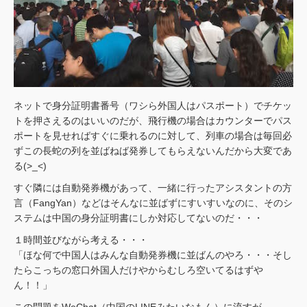
ネットで身分証明書番号（ワシら外国人はパスポート）でチケッ
トを押さえるのはいいのだが、飛行機の場合はカウンターでパス
ポートを見せればすぐに乗れるのに対して、列車の場合は毎回必
ずこの長蛇の列を並ばねば発券してもらえないんだから大変であ
る(>_<)
すぐ隣には自動発券機があって、一緒に行ったアシスタントの方
言（FangYan）などはそんなに並ばずにすいすいなのに、そのシ
ステムは中国の身分証明書にしか対応してないのだ・・・
１時間並びながら考える・・・
「ほな何で中国人はみんな自動発券機に並ばんのやろ・・・そし
たらこっちの窓口外国人だけやからむしろ空いてるはずや
ん！！」