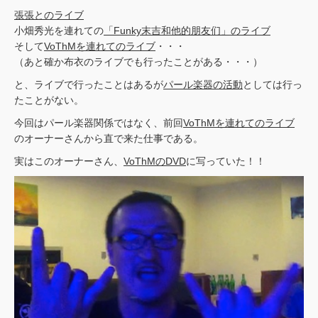
張張とのライブ
小畑秀光を連れての
「Funky末吉和他的朋友们」のライブ
そして
VoThMを連れてのライブ
・・・
（あと確か布衣のライブでも行ったことがある・・・）
と、ライブで行ったことはあるが
パール楽器の活動
としては行っ
たことがない。
今回はパール楽器関係ではなく、前回
VoThMを連れてのライブ
のオーナーさんから直で来た仕事である。
実はこのオーナーさん、
VoThMのDVD
に写っていた！！