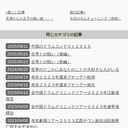
«新しい記事
前の記事»
天津から八王子の長い旅・・・
今日のタムチューニング（音程）
同じカテゴリの記事
2025/08/11
中国のドラムコンテスト２０２５
2025/05/25
古琴との戦い（後編）
2025/05/23
古琴との戦い（前編）
2024/08/25
世界のどこかにあなたのことが大好きな人がいる
2023/04/19
布衣２０２３年週末プチツアー杭州
2023/04/16
布衣２０２３年週末プチツアー南京
2023/04/10
全中国ドラムクリニックツアー２０２３年江蘇省
海安
2023/04/09
全中国ドラムクリニックツアー２０２３年遼寧省
煙台
2023/04/08
布衣劇場ツアー２０２３広西チワン族自治区南寧
广西文化艺术中心