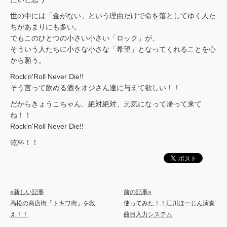
世の中には「金がない」という理由だけで命を落としてゆく人た
ちがあまりにも多い。
でもこのひとつの小さい小さい「ロック」が、
そういう人たちに小さな小さな「希望」となってくれることを心
から願う。
Rock'n'Roll Never Die!!
そう言って飲める酒をオジさん達に与えて欲しい！！
だからきょうこちゃん、絶対絶対、元気になって帰って来て
ね！！
Rock'n'Roll Never Die!!
乾杯！！
«新しい記事
前の記事»
高松の商店街「トキワ街」を救
使ってみた！！江川ほーじん演奏
え！！
曲目入力システム