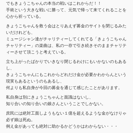
でもきょうこちゃんの本当の戦いはこれからだ！！
手術という大きな戦いに勝って、元気で帰って来てくれることを
心から祈っている。
きょうこちゃんを救う会はとりあえず募金のサイトを閉じるみた
いだけれども、
ミュージシャン達がチャリティーしてくれてる「きょうこちゃん
チャリティー」の楽曲は、私の一存で引き続きそのままチャリテ
ィーさせて頂こうと考えている。
立ち上がったばかりでいきなり閉じるわけにもいかないのもある
し、
きょうこちゃんにもこれからどれだけ金が必要かわからんという
現実もあるというのもあるし、
何よりも私自身が今回の募金を通じて感じたことがあります。
私自身は別にきょうこちゃんと面識はないし、
知り合いの知り合いの娘さんということでしかない。
庶民には絶対工面しようもない１億を超えるような金がなけりゃ
必ず娘は死ぬ。
例え金があっても絶対に助かるかどうかはわからない・・・