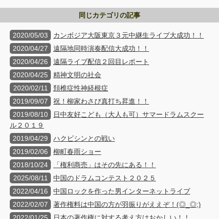
同じカテゴリの記事
2020/05/03
カンボジア大阪東京３元中継生ライブ大成功！！
2020/04/27
遠隔地同時演奏配信大成功！！
2020/04/26
遠隔ライブ配信２回目レポート
2020/04/25
精神文明の社会
2020/02/11
頚椎症性神経根症
2019/09/07
祝！柳家わさび真打ち昇進！！
2019/08/10
日中友好こども（大人も可）サマードラムスクー
ル２０１９
2019/04/29
ハクビシンとの戦い
2019/02/06
柳町春雨ショー
2018/10/24
「権利商売」はその先にある！！
2025/08/11
中国のドラムコンテスト２０２５
2022/04/16
中国ロックを作った男インターネットライブ
2022/02/07
著作権料は中国の方が羽振りがええぞ！(◎_◎;)
2022/01/25
日本の著作権に対する考え方はおかしい！！