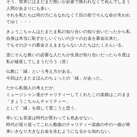
そう、世界にはまだまだ救いが必要で救われなくて死んでしまう
人間があまりにも多い。
それを私たちは何の力にもなれなくて目の前でそんな命が失われ
てゆく・・・
きょうこちゃんはたまたま私の知り合いの知り合いだったから私
自身は本当に恥ずかしいぐらいの少々のお金を募金出来た。
でもその少々の募金さえままならない人たちはたくさんいる。
逆にそんな救いの必要な人たちが全員が知り合いだったら今度は
私が破産してしまうだろう（笑）
仏教に「縁」という考え方がある。
今回はたまたまほんのちょっとの「縁」があった。
だから私個人の考えだが、
ミュージシャン達がチャリティーしてくれたこの楽曲はこのまま
「きょうこちゃんチャリティー」
として「縁」を残して置こうと思う。
幸いにも音楽は時代が変わっても色あせない。
時代が巡り巡ってこれら数曲のチャリティー楽曲の中の一曲が将
来いきなり大きなお金を生むようになるかも知れない。