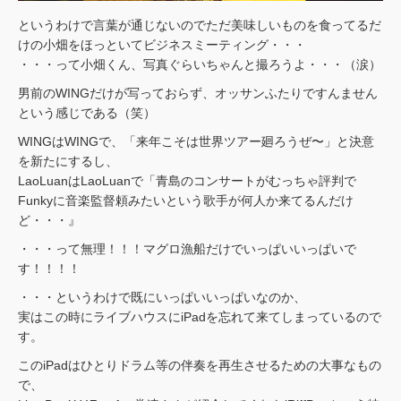
というわけで言葉が通じないのでただ美味しいものを食ってるだ
けの小畑をほっといてビジネスミーティング・・・
・・・って小畑くん、写真ぐらいちゃんと撮ろうよ・・・（涙）
男前のWINGだけが写っておらず、オッサンふたりですんません
という感じである（笑）
WINGはWINGで、「来年こそは世界ツアー廻ろうぜ〜」と決意
を新たにするし、
LaoLuanはLaoLuanで「青島のコンサートがむっちゃ評判で
Funkyに音楽監督頼みたいという歌手が何人か来てるんだけ
ど・・・』
・・・って無理！！！マグロ漁船だけでいっぱいいっぱいで
す！！！！
・・・というわけで既にいっぱいいっぱいなのか、
実はこの時にライブハウスにiPadを忘れて来てしまっているので
す。
このiPadはひとりドラム等の伴奏を再生させるための大事なもの
で、