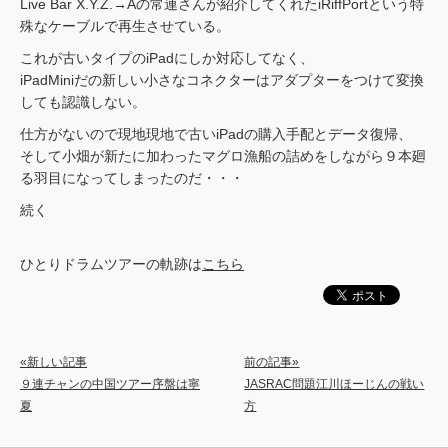
Live Bar X.Y.Z.→Aの常連さんが紹介してくれたiRiffPortという特
殊なケーブルで再生させている。
これが古いタイプのiPadにしか対応してなく、
iPadMiniだの新しい小さなコネクターはアダプターをつけて変換
しても認識しない。
仕方がないので現地現地で古いiPadの購入手配とデータ復帰、
そして小畑が新たに加わったマグロ漁船の詰めをしながら９本廻
る羽目になってしまったのだ・・・
続く
ひとりドラムツアーの軌跡は
こちら
«新しい記事
前の記事»
９連チャンの中国ツアー序盤は寧
JASRAC問題江川ほーじんの戦い
夏
方