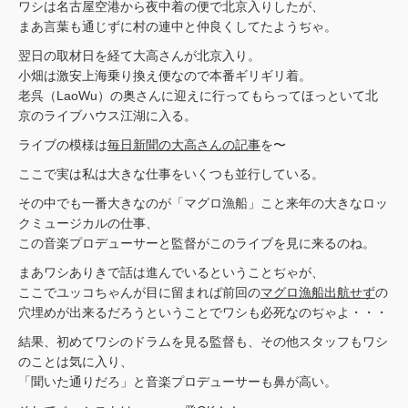
ワシは名古屋空港から夜中着の便で北京入りしたが、
まあ言葉も通じずに村の連中と仲良くしてたようぢゃ。
翌日の取材日を経て大高さんが北京入り。
小畑は激安上海乗り換え便なので本番ギリギリ着。
老呉（LaoWu）の奥さんに迎えに行ってもらってほっといて北
京のライブハウス江湖に入る。
ライブの模様は
毎日新聞の大高さんの記事
を〜
ここで実は私は大きな仕事をいくつも並行している。
その中でも一番大きなのが「マグロ漁船」こと来年の大きなロッ
クミュージカルの仕事、
この音楽プロデューサーと監督がこのライブを見に来るのね。
まあワシありきで話は進んでいるということぢゃが、
ここでユッコちゃんが目に留まれば前回の
マグロ漁船出航せず
の
穴埋めが出来るだろうということでワシも必死なのぢゃよ・・・
結果、初めてワシのドラムを見る監督も、その他スタッフもワシ
のことは気に入り、
「聞いた通りだろ」と音楽プロデューサーも鼻が高い。