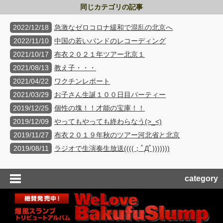
同じカテゴリの記事
2022/12/18
急激なゼロコロナ緩和で混乱の北京へ
2022/11/10
中国の若いバンドのレコーディング
2021/10/17
布衣２０２１年ツアー北京１
2021/08/13
教え子・・・
2021/04/22
ワクチンレポート
2021/03/29
お子さん生誕１００日目パーティー
2019/12/25
個性の塊！！才能の宝庫！！
2019/12/09
やってもやっても終わらなう(>_<)
2019/11/27
布衣２０１９年秋のツアー河北省と北京
2019/08/11
ラジオで生演奏生放送((((；ﾟДﾟ)))))))
category