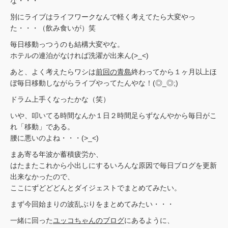
な・・・
別にライブはライフワークなんで軽く考えてたら大変やっ
た・・・（飲み食いが）笑
毎日移動っつうのも結構大変やな。
ホテルの連泊がなければ洗濯が出来ん(>_<)
あと、よく考えたらワシは
前回の青島
終わってから１ヶ月以上ほ
ぼ毎日移動しながらライブやってたんやな！(◎_◎;)
ドラム上手くなったかな（笑）
いや、叩いてる時間なんか１日２時間足らずなんやから毎日がこ
れ「移動」である。
腰に悪いのよね・・・(>_<)
まあ寄る年波か蓄積疲労か、
はたまたこれから小出しにするいろんな原因で毎日ブログを更新
出来なかったので、
ここにずどどどんとダイジェストでまとめてみたい。
まず今回始まりの波乱ぶりをまとめてみたい・・・
一緒に回った
ユッコちゃんのブログ
にあるように、