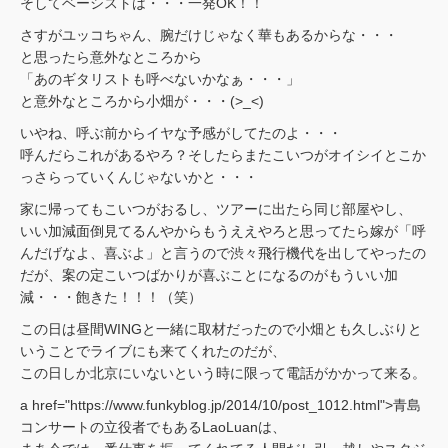
そしてベーシストは・・・一発OK！！
さすがユッコちゃん、腕だけじゃなく華もあるからな・・・
と思ったら意外なところから
「あのギタリストも呼べないかなぁ・・・」
と意外なところから小畑が・・・(>_<)
いやね、呼ぶ前からイヤな予感がしてたのよ・・・
呼んだらこれがあるやろ？そしたらまたこいつがオイシイとこか
っさらっていくんじゃないかと・・・
家に帰ってもこいつがおるし、ツアーに出たら同じ部屋やし、
いい加減面倒見てるんやからもうええやろと思ってたら嫁が「呼
んだげなよ、喜ぶよ」と言うので渋々飛行機代を出してやったの
だが、案の定こいつばかりが喜ぶことになるのがもういい加
減・・・飽きた！！！（笑）
この日は昼間WINGと一緒に取材だったので小畑とも久しぶりと
いうことでライブにも来てくれたのだが、
この日しか北京にいないという時に限って電話がかかって来る。
a href="https://www.funkyblog.jp/2014/10/post_1012.html">青島
コンサートの立役者でもあるLaoLuanは、