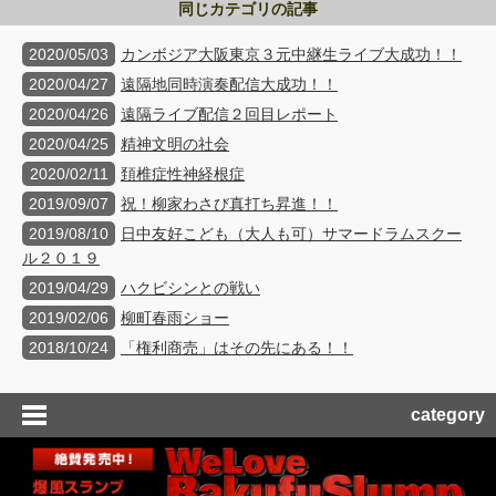
同じカテゴリの記事
2020/05/03
カンボジア大阪東京３元中継生ライブ大成功！！
2020/04/27
遠隔地同時演奏配信大成功！！
2020/04/26
遠隔ライブ配信２回目レポート
2020/04/25
精神文明の社会
2020/02/11
頚椎症性神経根症
2019/09/07
祝！柳家わさび真打ち昇進！！
2019/08/10
日中友好こども（大人も可）サマードラムスクー
ル２０１９
2019/04/29
ハクビシンとの戦い
2019/02/06
柳町春雨ショー
2018/10/24
「権利商売」はその先にある！！
category