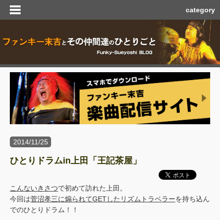
category
2014/11/25
ひとりドラムin上田「王記茶屋」
こんないきさつ
で初めて訪れた上田。
今回は
菅沼孝三に煽られてGETしたリズムトラベラー
を持ち込ん
でのひとりドラム！！