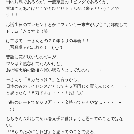
街の片隅であろうが、一般家庭のリビングであろうが、
電源さえあればどこでもひとりドラムが出来るということで
す！！
お誕生日のプレゼントとかにファンキー末吉がお宅にお邪魔して
ドラム叩きますよ（笑）
はてさて、王さんとの２０年ぶりの再会！！
（写真撮るの忘れた！！(>_<)
昔話に花が咲いたのぢゃが、
ワシは全然忘れてたんやけど、
あの頃黒豹の版権を買い取ろうとしてたのな・・・
王さんが「５万だっけ？」と言うから、
日本のみのライセンスだとしても５万円じゃ買えんじゃろ・・・
と思ったら「５万ドル」・・・！(◎_◎;)
当時のレートで８００万・・・金持ってたんやなぁ・・・（−＿
−；）
もちろん金出してそれを元手に儲けようと思ってのことではな
い。
「彼らのためになれば」と思ってのことである。