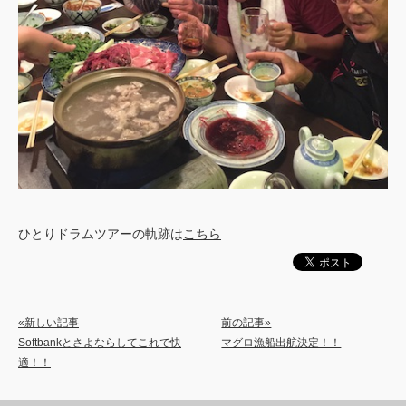
ひとりドラムツアーの軌跡は
こちら
«新しい記事
前の記事»
Softbankとさよならしてこれで快
マグロ漁船出航決定！！
適！！