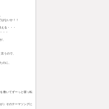
。
ではないか！！
考える・・・
・・・
が、
と言うので、
たのに、
団を敷いてずーっと寝っ転
だが）そのテーマソングに