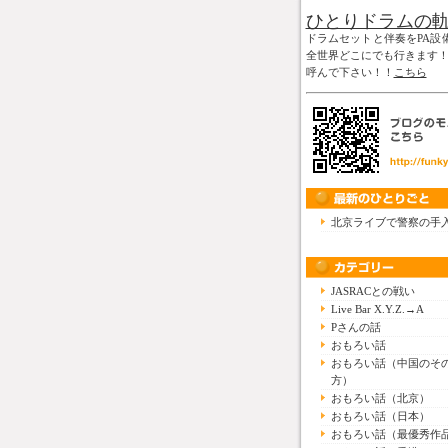
ひとりドラムの
ドラムセットと伴奏をPA設
全世界どこにでも行きます
呼んで下さい！！
こちら
北京ライブで警察の手
JASRACとの戦い
Live Bar X.Y.Z.→A
Pさんの話
おもろい話
おもろい話（中国のそ
方）
おもろい話（北京）
おもろい話（日本）
おもろい話（最優秀作