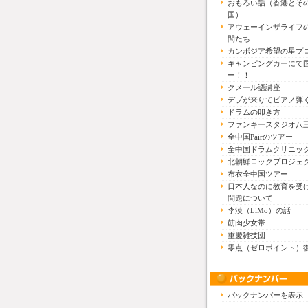
おもろい話（香港とそ
国）
アウェーインザライフ
間たち
カンボジア希望の星プ
キャンピングカーにて
ー！！
クメール語講座
デブが来りてピアノ弾
ドラムの叩き方
ファンキースタジオ八
全中国Pairのツアー
全中国ドラムクリニッ
北朝鮮ロックプロジェ
布衣全中国ツアー
日本人なのに教育を受
問題について
李漠（LiMo）の話
筋肉少女帯
重慶雑技団
零点（ゼロポイント）
バックナンバーを表示