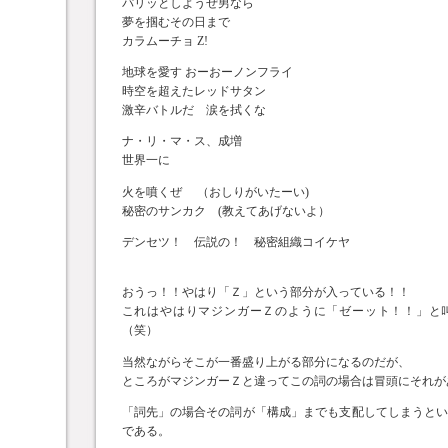
パリッとしようぜ男なら
夢を掴むその日まで
カラムーチョ Z!
地球を愛す おーおーノンフライ
時空を超えたレッドサタン
激辛バトルだ 涙を拭くな
ナ・リ・マ・ス、成増
世界一に
火を噴くぜ （おしりがいたーい)
秘密のサンカク (教えてあげないよ）
デンセツ！ 伝説の！ 秘密組織コイケヤ
おうっ！！やはり「Ｚ」という部分が入っている！！
これはやはりマジンガーＺのように「ゼーット！！」と
（笑）
当然ながらそこが一番盛り上がる部分になるのだが、
ところがマジンガーＺと違ってこの詞の場合は冒頭にそれが
「詞先」の場合その詞が「構成」までも支配してしまうと
である。