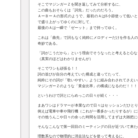
そこでマジンガーＺを聞き返してみて分析するに、
この曲もおそらくは「詞先」だったのだろう。
ＡーＢーＡの形式のようで、最初のＡは8小節使って低い
で盛り上がってゆくのに対して、
最後のＡは一瞬で「ゼーット」まで持ってゆく。
これは「曲先」で詞もなく純粋にメロディーだけを作る人
奇妙である。
「詞がこうだから」という理由でそうなったと考えると心な
（真実のほどはわかりませんが）
そこでワシも頑張る！！
詞の並びが自分の考えていた構成と違ってたって、
純粋にその詞が「歌いやすい」ように組み合わされてさえい
マジンガーＺのような「黄金比率」の構成になるのだ！！！
というわけで詞とにらめっこの日々が続く・・・
まあワシはドラマーが本業なので日々はセッションだひと
例えば電車や車や飛行機（これが一番多かったりするが）に
その他うんこや日々の余った時間を活用してまずは大雑把に
そんなこんなで第一回目のミーティングの日が近づいて来た
理数系なので物理的に消去法などを使って考えるに、