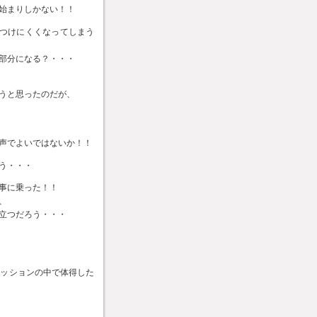
始まりしかない！！
がつけにくくなってしまう
部分になる？・・・
うと思ったのだが、
声でよいではないか！！
う・・・
事に乗った！！
、
立つだろう・・・
ミッションの中で体得した