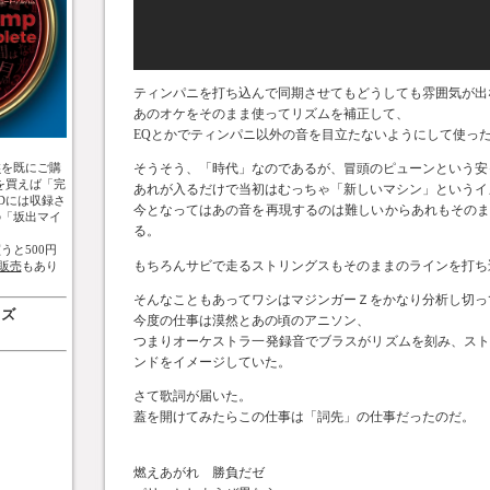
ティンパニを打ち込んで同期させてもどうしても雰囲気が出
あのオケをそのまま使ってリズムを補正して、
EQとかでティンパニ以外の音を目立たないようにして使っ
盤
を既にご購
そうそう、「時代」なのであるが、冒頭のピューンという安
を買えば「完
あれが入るだけで当初はむっちゃ「新しいマシン」というイ
Dには収録さ
今となってはあの音を再現するのは難しいからあれもその
の「坂出マイ
る。
うと500円
もちろんサビで走るストリングスもそのままのラインを打ち
販売
もあり
そんなこともあってワシはマジンガーＺをかなり分析し切っ
ッズ
今度の仕事は漠然とあの頃のアニソン、
つまりオーケストラ一発録音でブラスがリズムを刻み、ス
ンドをイメージしていた。
さて歌詞が届いた。
蓋を開けてみたらこの仕事は「詞先」の仕事だったのだ。
燃えあがれ 勝負だゼ