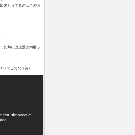
が出来たりするのはこの頃
。
なった時には血湧き肉踊っ
ズレてるのな（笑）