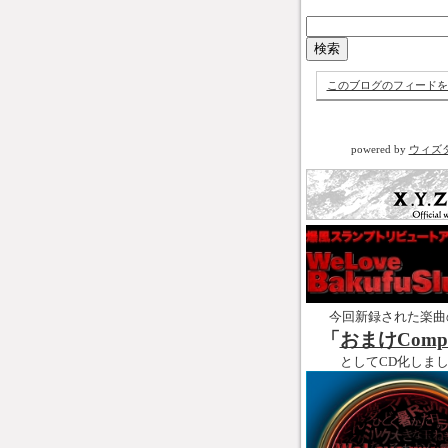
このブログのフィードを
powered by
ウィズ
今回新録された楽曲
「
おまけCompl
としてCD化しま