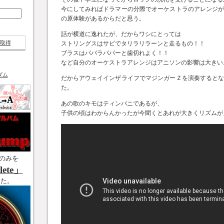
今にしてみればドラマーの分際でオーケストラのアレンジ
の原体験があるからだと思う。
話が横道に逸れたが、だからワシにとっては
取得
ストリングスはサビでタリラリラーンと走るもの！！
ブラスはパパラパパーと歯切れよく！！
など自分のオーケストラアレンジはアニソンの影響は大きい
ダム
だからアウェイインザライフでマジンガーＺを演奏すると
た。
あの歌のキモはティンパニであるが、
子供の頃はわからんかったが今聞くとあれが大きくリズムが
のみを
ete」
した。