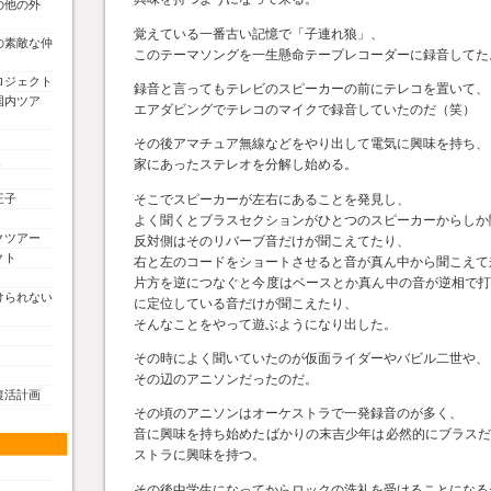
の他の外
覚えている一番古い記憶で「子連れ狼」、
の素敵な仲
このテーマソングを一生懸命テープレコーダーに録音してた
ロジェクト
録音と言ってもテレビのスピーカーの前にテレコを置いて、
国内ツア
エアダビングでテレコのマイクで録音していたのだ（笑）
その後アマチュア無線などをやり出して電気に興味を持ち、
く
家にあったステレオを分解し始める。
そこでスピーカーが左右にあることを発見し、
王子
よく聞くとブラスセクションがひとつのスピーカーからしか
クツアー
反対側はそのリバーブ音だけが聞こえてたり、
クト
右と左のコードをショートさせると音が真ん中から聞こえて
片方を逆につなぐと今度はベースとか真ん中の音が逆相で
けられない
に定位している音だけが聞こえたり、
そんなことをやって遊ぶようになり出した。
その時によく聞いていたのが仮面ライダーやバビル二世や、
その辺のアニソンだったのだ。
復活計画
その頃のアニソンはオーケストラで一発録音のが多く、
音に興味を持ち始めたばかりの末吉少年は必然的にブラス
ストラに興味を持つ。
その後中学生になってからロックの洗礼を受けることになる