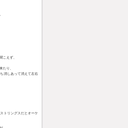
。
聞こえず、
来たり、
打ち消しあって消えて左右
だストリングスだとオーケ
が、