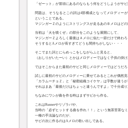
「ゼーット」が冒頭にあるのならもう何をどうしようがサビ
問題は、そうなるとこの詞は4部構成となってメロディー
ということである。
マジンガーＺのようにストリングスが走るあのＢメロはどの
当初は「火を噴くぜ」の部分をこのような展開にして、
マジンガーＺよろしく最後はＡメロに似た一節だけで終わろ
そうするとAメロが長すぎてどうも間持ちがしない・・・
そこでまた詞とにらめっこをしながらふと見ると、
（おしりがいたーい）とかはメロディーではなく子供の掛け
ではそこからまた最初のサビと同じメロディーではどうだろ
試しに最初のサビのメロディーに乗せてみるとこれが偶然見
「カラムーチョＺ」と「秘密組織コイケヤ」は字数が違うが
それはまあ「最後だけはちょっと違うんですよ」で十分成り
ちなみにワシが曲を作る時はまずサビから作る。
これはRunnerやリゾラバや、
当時の「必ずヒットする曲を作れ！！」という無茶苦茶な
一種の手法論なのだが、
サビの次に作るのはAメロの歌い出しである。