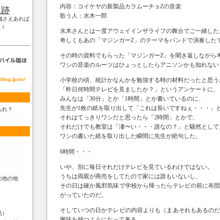
内容：コイケヤの新製品カラムーチョZの音楽
軌跡
歌う人：水木一郎
備さえあれば
！！
水木さんとは一度アウェイインザライフの舞台でご一緒した
奇しくもあの「マジンガーZ」のテーマをバンドで演奏した
その時の資料でもらった「マジンガーZ」を聞き返しながら
ワシの音楽のルーツはひょっとしたらアニソンかも知れない
小学校の頃、統計かなんかを勉強する時の材料だったと思う
「昨日何時間テレビを見ましたか？」というアンケートに、
みんなは「30分」とか「1時間」とか書いているのに、
先生が1枚の紙を取り出して「これは長いですねぇ・・・」
入れ？
それはてっきりワシだと思ったら「2時間」とかで、
それだけでも教室は「凄〜い・・・誰なの？」と騒然として
ワシの書いた紙を取り出した瞬間に先生が絶句した。
6時間・・・
いや、別に毎日それだけテレビを見ているわけではない。
うちは両親が商売をしてたので家には誰もいないし、
の他の地
その日は確か風邪気味で学校から帰ったらテレビの前に布
がっていたのだ。
そしていつの日かテレビの内容よりも（まあそれもあるの
品）
興味を持つようになって来る。