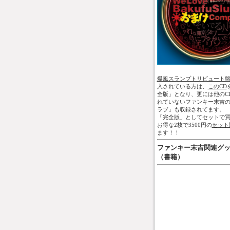
爆風スランプトリビュート
入されている方は、
このCD
全版」となり、更には他のC
れていないファンキー末吉
ラブ」も収録されてます。
「完全版」としてセットで買
お得な2枚で3500円の
セット
ます！！
ファンキー末吉関連グ
（書籍）