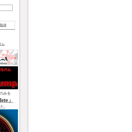
取得
ダム
のみを
ete」
した。