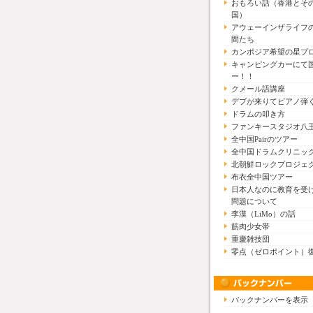
おもろい話（香港とそ
国）
アウェーインザライフ
間たち
カンボジア希望の星プ
キャンピングカーにて
ー！！
クメール語講座
デブが来りてピアノ弾
ドラムの叩き方
ファンキースタジオ八
全中国Pairのツアー
全中国ドラムクリニッ
北朝鮮ロックプロジェ
布衣全中国ツアー
日本人なのに教育を受
問題について
李漠（LiMo）の話
筋肉少女帯
重慶雑技団
零点（ゼロポイント）
バックナンバーを表示