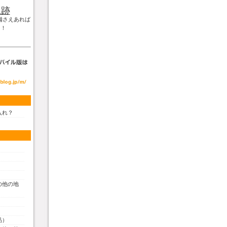
軌跡
備さえあれば
！！
入れ？
の他の地
品）