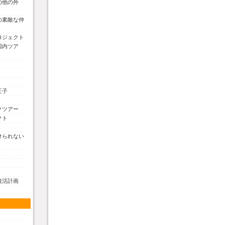
の他の外
の素敵な仲
ロジェクト
国内ツア
く
王子
クツアー
クト
けられない
復活計画