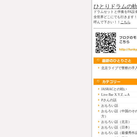
ひとりドラムの
ドラムセットと伴奏をPA設
全世界どこにでも行きます
呼んで下さい！！
こちら
北京ライブで警察の手
JASRACとの戦い
Live Bar X.Y.Z.→A
Pさんの話
おもろい話
おもろい話（中国のそ
方）
おもろい話（北京）
おもろい話（日本）
おもろい話（最優秀作