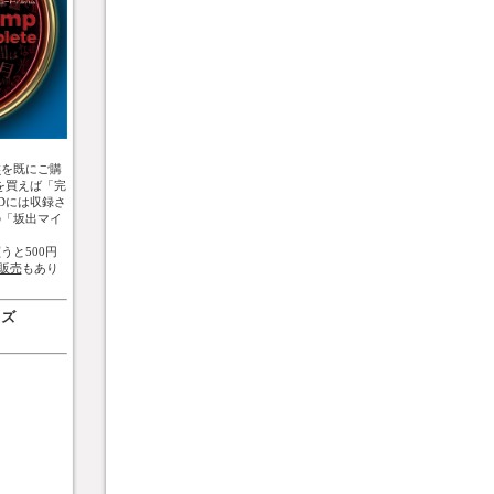
盤
を既にご購
を買えば「完
Dには収録さ
の「坂出マイ
うと500円
販売
もあり
ッズ