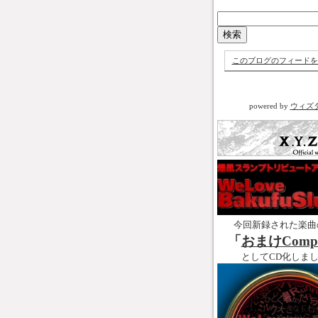
このブログのフィードを
powered by
ウィズ
今回新録された楽曲
「
おまけCompl
としてCD化しま