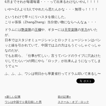
6月までそれが毎週毎週・・・って出来るわけないやん！！！！
いや〜2人より3人でやれたら思たんかな・・・無理っ！！！！
というわけで早々にリハスタを後にした。
こりゃ張張（ZhangZhang）当分使い物にならへんなぁ・・・
ドラムには
艶楽隊
の
王欄
や、ギターには
天堂楽隊
の
羊力
がいた
が、
日本ではスタジオミュージシャンとロックミュージシャンはバシ
ッと線を引かれていて、中国では上の方はもうぐっしゃぐっしゃ
なのだが、
でもお前ら、「仕事が忙しい」言うてバンドのライブに穴あけた
りしてたらいつの間にやら「ロック」が出来んようになってしま
うでぇ〜
ふ、ふ、ふ、ワシは明日から寧夏省行ってドラム叩いて来るし〜
«新しい記事
前の記事»
ワシは中国で１億元損した男
スクール・オブ・ロック