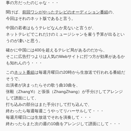
事の方だったのじゃな・・・
聞けば、
前回ワシがやったテレビのオーディション番組
の、
今回はそれのネット版であると言う。
中国の若者はもうテレビなんか見ないと言うが、
ネットテレビでこれだけのミュージシャンを雇う予算が出るとい
うのが凄いと思う。
確かに中国には400を超えるテレビ局があるのだから、
そこに広告打つよりは人気のWebサイトに打つ方が効果があるか
も知れんのう・・・
この
ネット番組
は毎週月曜日の20時から生放送で行われる番組だ
そうで、
出演者が決まったらその歌う曲10曲を、
张毅（ZhangYi）と張張（ZhangZhang）が手分けしてアレンジ
して譜面にして、
打ち込みの部分はまた手分けして打ち込んで、
終わったら毎週毎週こうやってリハーサルして・・・
毎週月曜日には生放送でそれを演奏して・・・
終わったらまた次の週の10曲をアレンジして譜面にして・・・