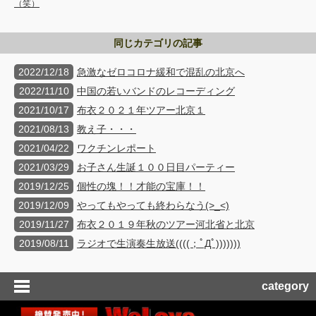
（笑）
同じカテゴリの記事
2022/12/18
急激なゼロコロナ緩和で混乱の北京へ
2022/11/10
中国の若いバンドのレコーディング
2021/10/17
布衣２０２１年ツアー北京１
2021/08/13
教え子・・・
2021/04/22
ワクチンレポート
2021/03/29
お子さん生誕１００日目パーティー
2019/12/25
個性の塊！！才能の宝庫！！
2019/12/09
やってもやっても終わらなう(>_<)
2019/11/27
布衣２０１９年秋のツアー河北省と北京
2019/08/11
ラジオで生演奏生放送((((；ﾟДﾟ)))))))
category