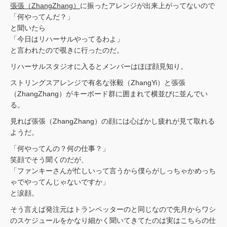
張張（ZhangZhang）
に振ったアレンジが出来上がってないので
「何やってんだ？」
と聞いたら
「今日はリハーサルやってるわよ」
と言われたので覗きに行ったのだ。
リハーサルスタジオに入るとメンバーはほぼ顔見知り。
ストリングスアレンジで有名な张毅（ZhangYi）と張張
（ZhangZhang）がキーボード群に囲まれて横並びに並んでい
る。
見れば張張（ZhangZhang）の顔には心ばかし疲れが見て取れる
ようだ。
「何やってんの？何の仕事？」
笑顔でそう聞くのだが、
「ファンキーさんが忙しいって言うから僕らがしっちゃかめっち
ゃでやってんじゃないですか」
と涙顔。
そう言えば発注元はトランペッターのと同じなので先月からワシ
のスケジュールをかなり細かく聞いてきてたのは実はこちらの仕