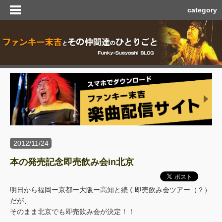
category
2012/11/24
本の発売記念即売飲み会in北京
明日から福岡ー京都ー大阪ー高知と続く即売飲み会ツアー（？）
だが、
そのまま北京でも即売飲み会が決定！！