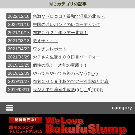
同じカテゴリの記事
2022/12/18
急激なゼロコロナ緩和で混乱の北京へ
2022/11/10
中国の若いバンドのレコーディング
2021/10/17
布衣２０２１年ツアー北京１
2021/08/13
教え子・・・
2021/04/22
ワクチンレポート
2021/03/29
お子さん生誕１００日目パーティー
2019/12/25
個性の塊！！才能の宝庫！！
2019/12/09
やってもやっても終わらなう(>_<)
2019/11/27
布衣２０１９年秋のツアー河北省と北京
2019/08/11
ラジオで生演奏生放送((((；ﾟДﾟ)))))))
category