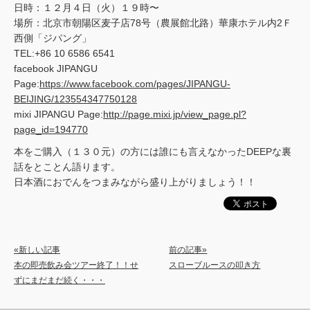
日時：１２月４日（火）１９時〜
場所：北京市朝陽区麦子店78号（農展館北路）華康ホテル内2Ｆ
西側「ジパング」
TEL:+86 10 6586 6541
facebook JIPANGU
Page:
https://www.facebook.com/pages/JIPANGU-
BEIJING/123554347750128
mixi JIPANGU Page:
http://page.mixi.jp/view_page.pl?
page_id=194770
本をご購入（１３０元）の方には誰にも言えなかったDEEPな裏
話をとことん語ります。
日本酒におでんをつまみながら盛り上がりましょう！！
«新しい記事
前の記事»
本の即売飲み会ツアー終了！！せ
スローブルースの叩き方
ずにまだまだ続く・・・