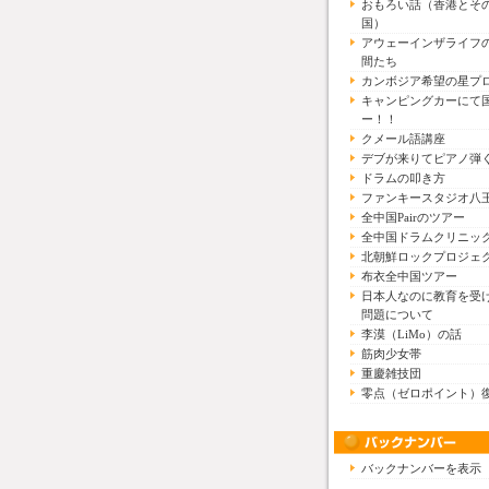
おもろい話（香港とそ
国）
アウェーインザライフ
間たち
カンボジア希望の星プ
キャンピングカーにて
ー！！
クメール語講座
デブが来りてピアノ弾
ドラムの叩き方
ファンキースタジオ八
全中国Pairのツアー
全中国ドラムクリニッ
北朝鮮ロックプロジェ
布衣全中国ツアー
日本人なのに教育を受
問題について
李漠（LiMo）の話
筋肉少女帯
重慶雑技団
零点（ゼロポイント）
バックナンバーを表示