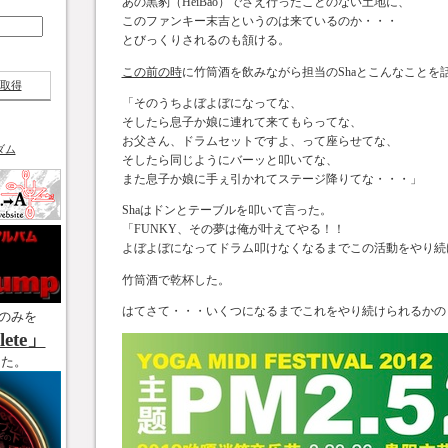
あの黒豹（HeiBao）でさえ行ったことのない土地に、
このファンキー末吉というのは来ているのか・・・
とびっくりされるのも頷ける。
この前の時
に竹筒酒を飲みながら担当のShaとこんなことを
取得
「そのうちよぼよぼになってな、
そしたら息子か娘に連れて来てもらってな、
お父さん、ドラムセットですよ、って座らせてな、
ダム
そしたら同じようにバーッと叩いてな、
また息子か娘に手ぇ引かれてステージ降りてな・・・」
Shaはドンとテーブルを叩いて言った。
「FUNKY、その夢は俺が叶えてやる！！
よぼよぼになってドラム叩けなくなるまでこの活動をやり続
竹筒酒で乾杯した。
はてさて・・・いくつになるまでこれをやり続けられるかの
のみを
ete」
した。