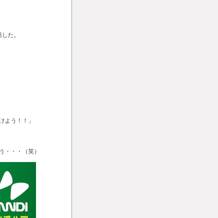
話した。
けよう！！」
う・・・（笑）