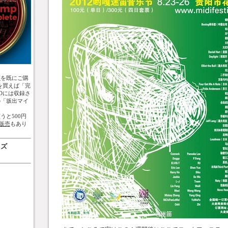
盤
を既にご購
を買えば「完
Dには収録さ
の「坂出マイ
うと500円
販売
もあり
ッズ