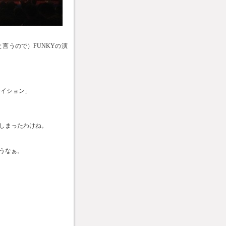
と言うので）FUNKYの演
テイション」
しまったわけね。
うなぁ。