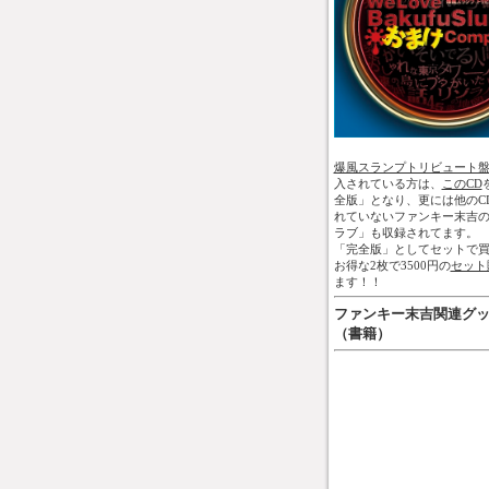
爆風スランプトリビュート
入されている方は、
このCD
全版」となり、更には他のC
れていないファンキー末吉
ラブ」も収録されてます。
「完全版」としてセットで買
お得な2枚で3500円の
セット
ます！！
ファンキー末吉関連グ
（書籍）