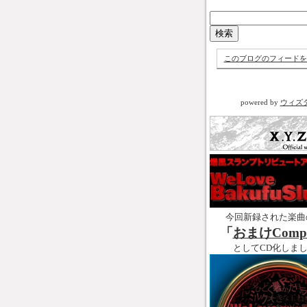
このブログのフィードを
powered by
ウィズ
今回新録された楽曲
「
おまけCompl
としてCD化しま