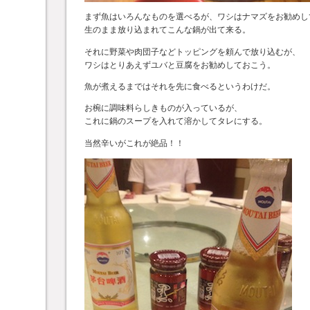
まず魚はいろんなものを選べるが、ワシはナマズをお勧めし
生のまま放り込まれてこんな鍋が出て来る。
それに野菜や肉団子などトッピングを頼んで放り込むが、
ワシはとりあえずユバと豆腐をお勧めしておこう。
魚が煮えるまではそれを先に食べるというわけだ。
お椀に調味料らしきものが入っているが、
これに鍋のスープを入れて溶かしてタレにする。
当然辛いがこれが絶品！！