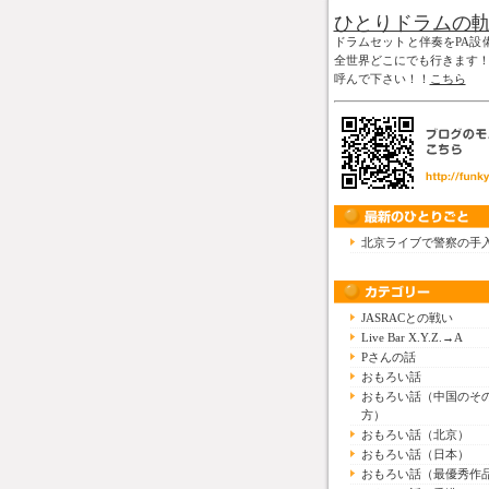
ひとりドラムの
ドラムセットと伴奏をPA設
全世界どこにでも行きます
呼んで下さい！！
こちら
北京ライブで警察の手
JASRACとの戦い
Live Bar X.Y.Z.→A
Pさんの話
おもろい話
おもろい話（中国のそ
方）
おもろい話（北京）
おもろい話（日本）
おもろい話（最優秀作