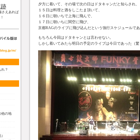
夕方に着いて、その場で次の日はドタキャンだと知らされ、
軌跡
１５日は料理と酒をしこたま頂いて、
備さえあれば
１６日に朝いちで上海に飛んで、
！！
１７日に朝いちに関空に飛び、
京都RAGのライブに飛び込んだという強行スケジュールで
もちろん今回はドタキャンとは言わせない。
しかし着いてみたら明日の予定のライブは今日であった（驚
入れ？
の他の地
品）