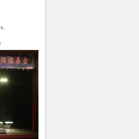
ある。
）