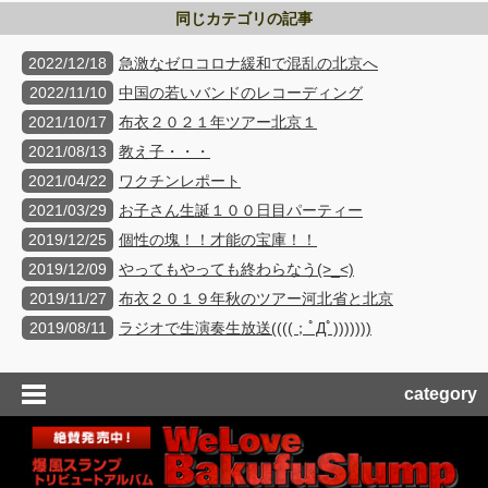
同じカテゴリの記事
2022/12/18
急激なゼロコロナ緩和で混乱の北京へ
2022/11/10
中国の若いバンドのレコーディング
2021/10/17
布衣２０２１年ツアー北京１
2021/08/13
教え子・・・
2021/04/22
ワクチンレポート
2021/03/29
お子さん生誕１００日目パーティー
2019/12/25
個性の塊！！才能の宝庫！！
2019/12/09
やってもやっても終わらなう(>_<)
2019/11/27
布衣２０１９年秋のツアー河北省と北京
2019/08/11
ラジオで生演奏生放送((((；ﾟДﾟ)))))))
category