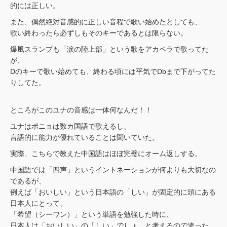
的には正しい。
また、偶然絶対音感的に正しい音程で歌い始めたとしても、
歌い終わったら必ずしもそのキーであるとは限らない。
爆風スランプも「涙の陸上部」という歌をアカペラで歌ってた
が、
Dのキーで歌い始めても、終わる頃には平気でDbまで下がってた
りしてた。
ところがこのユナの音感は一体何なんだ！！
ユナはポニョは数カ国語で歌えるし、
言語的に能力が優れていることは聞いていた。
実際、こちらで教えた中国語はほぼ完璧にオーム返しする。
中国語では「四声」というイントネーションが何よりも大切なの
であるが、
例えば「おいしい」という日本語の「しい」が固定的に頭にある
日本人にとって、
「希望（シーワン）」という単語を勉強した時に、
日本人は「おいしい」の「しい」でしょ、と考えるので違った