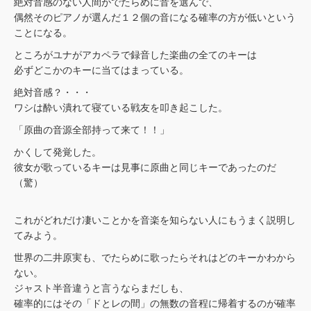
絶対音感のない人間がでたらめに音を選んで、
偶然そのピアノが選んだ１２個の音になる確率の方が低いという
ことになる。
ところがユナがアカペラで録音した楽曲の全てのキーは
必ずどこかのキーに当てはまっている。
絶対音感？・・・
ワシは酔い潰れて寝ている戦友を叩き起こした。
「原曲の音源全部持って来て！！」
かくして発覚した。
彼女が歌っているキーは見事に原曲と同じキーであったのだ
（驚）
これがどれだけ凄いことかを音楽を知らない人にもうまく説明し
てみよう。
世界の二井原実も、でたらめに歌ったらそれはどのキーかわから
ない。
ジャスト半音違うと言うならまだしも、
確率的にはその「ドとレの間」の無数の音程に帰着するのが確率