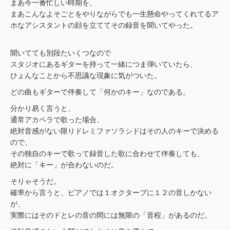
まあ今一番忙しい時期を、
まあこんなよそごとをやりながらでも一生懸命やってくれてるア
ホなアシスタントの顔を立ててその録音を聞いてやった。
聞いてても別段たいくつなので
スタジオにあるギターを持って一緒につま弾いていたら、
ひょんなことから不思議な現象に気がついた。
どの曲もギターで伴奏して「何かのキー」なのである。
分かり易く言うと、
通常アカペラで歌った場合、
絶対音感がない限りドレミファソラシドはその人のキーで決める
ので、
その独自のキーで歌って録音した歌に合わせて伴奏しても、
絶対に「キー」が合わないのだ。
そりゃそうだ。
確率から言うと、ピアノでは１オクターブに１２の音しかない
が、
実際にはそのドとレの音の間には無限の「音程」があるのだ。