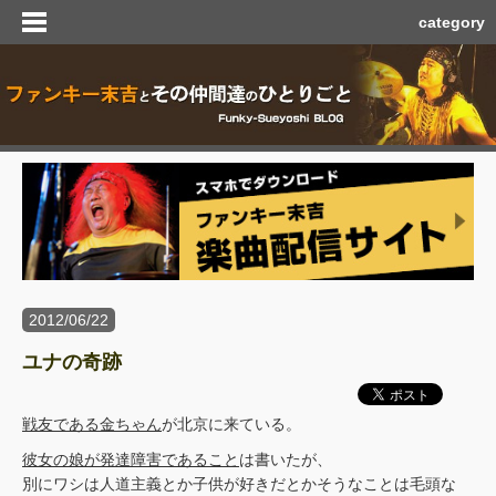
category
2012/06/22
ユナの奇跡
戦友である金ちゃん
が北京に来ている。
彼女の娘が発達障害であること
は書いたが、
別にワシは人道主義とか子供が好きだとかそうなことは毛頭な