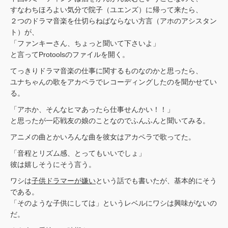
すなわちほろよい気分で院子（ユエンズ）に帰って来たら、
２つのドラマ音楽を仕切らねばならない方言（アホのアシスタン
ト）が、
「ファンキーさん、ちょっと聞いて下さいよ」
と言ってProtoolsのファイルを開く。
てっきりドラマ音楽の仕事に関するものなのかと思ったら、
ユナちゃんの歌をアカペラでレコーディングしたのを聞かせてい
る。
「アホか、そんなヒマあったら仕事せんかい！！」
と思ったが一応戦友の娘のことなのでふんふんと聞いてみる。
アニメの曲とかいろんな曲を彼女はアカペラで歌ってた。
「音程とリズム感、とってもいいでしょ」
彼は嬉しそうにそう言う。
ワシは
子供ドラマーが嫌い
という話でも書いたが、基本的にそう
である。
「そのような子供にしては」というレベルにワシは興味がないの
だ。