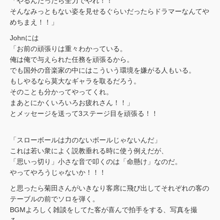
「やるんだったら全力でやれ！！
そんなみっともない姿を見せるぐらいだったらドラマーなんてや
めちまえ！！」
Johnには
「お前の頑張りは重々わかっている。
俺は俺で与えられた任務を頑張るから。
でも国外の音楽家の中にはこういう環境を嫌がる人もいる。
もしやるなら莫大なギャラを取るだろう。
そのことも分かってやってくれ。
まあとにかくいろいろお疲れさん！！」
とメッセージを送って3ステージ目を頑張る！！
「スローボールは力のないボールじゃないんだ」
これは若い衆によく説教垂れる時に使う例えだが、
「思いっ切り」小さな音で叩くのは「命懸け」なのだ。
やってやろうじゃないか！！！
と思ったら菊田さんがいきなり客席に飛び出してそれぞれの客の
テーブルの前でソロを弾く。
BGMよろしく雑談をしてた客が喜んで拍手をする、写真を撮