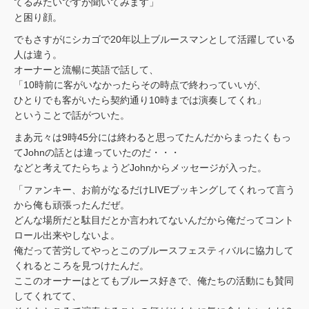
てるみたいですが聞いてみます」
と困り顔。
でもさすがにシカゴで20年以上ブルースマンとして活躍している
人は違う。
オーナーと流暢に英語で話して、
「10時前に客がいなかったらその時点で終わっていいが、
ひとりでも客がいたら契約通り10時までは演奏してくれ」
ということで話がついた。
まあ元々は9時45分には終わると思ってたんだからまったくもっ
てJohnの話とは違っていたのだ・・・
などと考えてたらちょうどJohnからメッセージが入った。
「ファンキー、お前がなるだけLIVEブッキングしてくれって言う
から俺も頑張ったんだぜ。
どんな場所だと駄目だとか言われてないんだから俺だってコント
ロール出来やしないよ。
俺だって苦労してやっとこのブルースフェスティバルに協力して
くれるところを見つけたんだ。
ここのオーナーはとてもブルース好きで、俺たちの活動にも賛同
してくれてて、