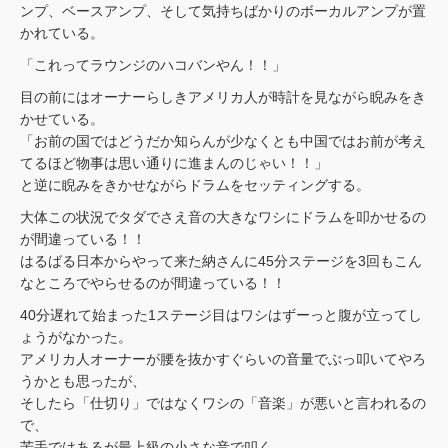
ンプ、ベースアンプ、そして気持ちばかりのボーカルアンプが置
かれている。
「これってラウンジのハコバンやん！！」
目の前にはオーナーらしきアメリカ人が時計を見ながら睨みをき
かせている。
「お前の国ではどうだか知らんが少なくとも中国ではお前が考え
てるほど物事は思い通りに進まんのじゃい！！」
と逆に睨みをきかせながらドラムをセッティングする。
大体この状況でタダでさえ音の大きなワシにドラムを叩かせるの
が間違っている！！
はるばる日本からやって来た納さんに45分ステージを3回もこん
なところでやらせるのが間違っている！！
40分遅れて始まった1ステージ目はワシはずーっと腹が立ってし
ょうがなかった。
アメリカ人オーナーが腰を抜かすぐらいの音量でぶっ叩いてやろ
うかとも思ったが、
そしたら「仕切り」ではなくワシの「音楽」が悪いと言われるの
で、
苦手ではあるが最上級の小さな音で叩く。