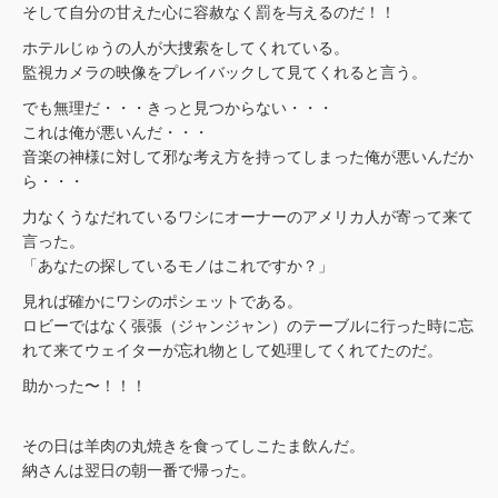
そして自分の甘えた心に容赦なく罰を与えるのだ！！
ホテルじゅうの人が大捜索をしてくれている。
監視カメラの映像をプレイバックして見てくれると言う。
でも無理だ・・・きっと見つからない・・・
これは俺が悪いんだ・・・
音楽の神様に対して邪な考え方を持ってしまった俺が悪いんだか
ら・・・
力なくうなだれているワシにオーナーのアメリカ人が寄って来て
言った。
「あなたの探しているモノはこれですか？」
見れば確かにワシのポシェットである。
ロビーではなく張張（ジャンジャン）のテーブルに行った時に忘
れて来てウェイターが忘れ物として処理してくれてたのだ。
助かった〜！！！
その日は羊肉の丸焼きを食ってしこたま飲んだ。
納さんは翌日の朝一番で帰った。