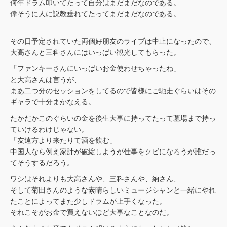
何年ドラム叩いてたって自分はまだまだなのである。
偉そうに人に説教垂れてたってまだまだなのである。
その日予定されていた両個好朋友のライブは中止になったので、
大高さんと三科さんにはいっぱい観光してもらった。
「ファンキーさんにいっぱいお金使わせちゃったね」
と大高さんは言うが、
まあ二つ分のセッションをしてるので皆様にご馳走ぐらいはその
ギャラで十分まかなえる。
たかだかこのぐらいの金を後生大事に持ってたって墓場まで持っ
ていけるわけじゃない。
「友遠方より来たりて酒を飲む」
中国人なら例え家計が破綻しようが仕事をクビになろうが誰だっ
てそうするだろう。
ワシはそれよりも大高さんや、三科さんや、納さん、
そして菊田さんのような素晴らしいミュージシャンと一緒にやれ
たことによってまた少しドラムが上手くなった。
それこそがお金で買えないほど大事なことなのだ。