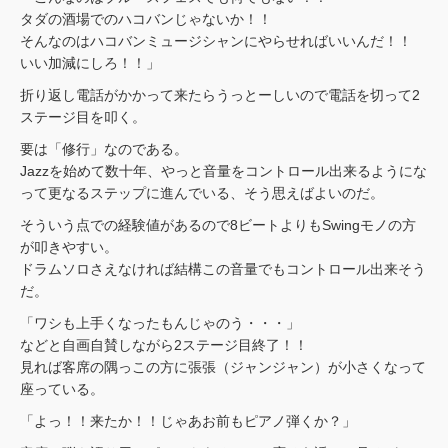
タダの酒場でのハコバンじゃないか！！
そんなのはハコバンミュージシャンにやらせればいいんだ！！
いい加減にしろ！！」
折り返し電話がかかって来たらうっとーしいので電話を切って2
ステージ目を叩く。
要は「修行」なのである。
Jazzを始めて数十年、やっと音量をコントロール出来るようにな
って更なるステップに進んでいる、そう思えばよいのだ。
そういう点での経験値があるので8ビートよりもSwingモノの方
が叩きやすい。
ドラムソロさえなければ結構この音量でもコントロール出来そう
だ。
「ワシも上手くなったもんじゃのう・・・」
などと自画自賛しながら2ステージ目終了！！
見れば客席の隅っこの方に張張（ジャンジャン）が小さくなって
座っている。
「よっ！！来たか！！じゃあお前もピアノ弾くか？」