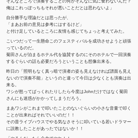
そんなところで演奏することの何がそんなに気に食わないんだ？
俺はこれっぽっちもそれが悪いことだとは思わないよ」
自分勝手な理論だとは思ったが、
「まあお前の意見は参考にはするけど」
と付け足しているところに友情も感じてちょっと考えてみた。
こいつだって一生懸命このフェスティバルを成功させようと頑張
っているのだ。
菊田さんが泊まるホテル代を協賛するのにそのホテルで一回演奏
するぐらいの話も必要だろうということも想像出来る。
昨日の「照明もなく真っ暗で演者の姿も見えなければ譜面も見え
ないので演奏不能」というのと違って今日は少なくとも演奏は出
来る。
ワシが怒ってばっくれたりしたら今度はJohnだけではなく菊田
さんにも迷惑がかかってしまうだろう。
まあワシがこれまで叩いたことのないぐらいの小さな音量で叩く
ことが出来ればそれでいいのだ！！
その昔ライブハウスでやる気なさそうに叩いている若いドラマー
に説教したことがあったではないか！！