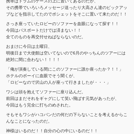
携帯はドラムのケースの上に置いてあるのだが、
その携帯でいろいろメッセージ送ったり大高さん達のピックアッ
プなどを指示してたのでポシェットをそこに置いて来たのだ！！
さっき座っていたロビーのソファーを血眼になって探す！！
今回はパスポートだけでは済まない！！
全てのものを再交付せねばならないのだ。
おまけに今日は土曜日、
明後日まで大使館は空いてないので6月のやっちんのツアーには
絶対に間に合わない！！！！
「俺が演奏している間にこのソファーに誰か座ったか？！！」
ホテルのボーイに血眼でそう聞くが、
「ロビーなので沢山の人が座って行きましたが・・・」
ワシは頭を抱えてソファーに座り込んだ。
前回はまだそれをギャグにして笑い飛ばす元気があったが、
今回はもう完全に打ちのめされた。
そもそもワシがハコバンだの何だの下らないことを考えるからこ
んなことになったのだ。
神様はいるのだ！！自分の心の中にいるのだ！！