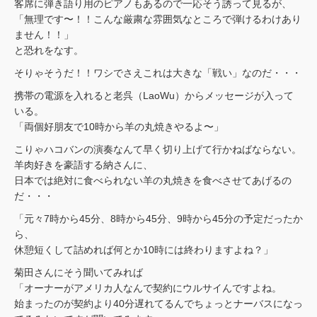
客席に弾き語り用のピアノもあるので一応そう誘って見るが、
「無理です〜！！こんな厳粛な雰囲気なところで弾けるわけあり
ません！！」
と恐れをなす。
そりゃそうだ！！ワシでさえこれは大きな「戦い」なのだ・・・
携帯の電源を入れると老呉（LaoWu）からメッセージが入って
いる。
「両個好朋友で10時から羊の丸焼きやるよ〜」
こりゃハコバンの演奏なんて早く切り上げて行かねばならない。
羊肉好きを豪語する納さんに、
日本では絶対に食べられない羊の丸焼きを食べさせてあげるの
だ・・・
「元々7時から45分、8時から45分、9時から45分の予定だったか
ら、
休憩短くして詰めれば何とか10時には終わりますよね？」
菊田さんにそう聞いてみれば
「オーナーがアメリカ人なんで契約にウルサイんですよね。
始まったのが契約より40分遅れてるんでちょっとナーバスになっ