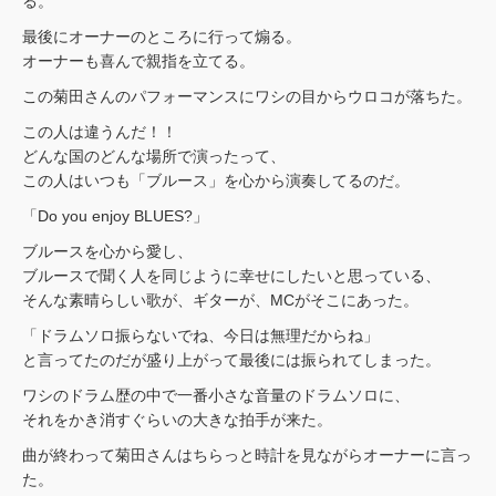
る。
最後にオーナーのところに行って煽る。
オーナーも喜んで親指を立てる。
この菊田さんのパフォーマンスにワシの目からウロコが落ちた。
この人は違うんだ！！
どんな国のどんな場所で演ったって、
この人はいつも「ブルース」を心から演奏してるのだ。
「Do you enjoy BLUES?」
ブルースを心から愛し、
ブルースで聞く人を同じように幸せにしたいと思っている、
そんな素晴らしい歌が、ギターが、MCがそこにあった。
「ドラムソロ振らないでね、今日は無理だからね」
と言ってたのだが盛り上がって最後には振られてしまった。
ワシのドラム歴の中で一番小さな音量のドラムソロに、
それをかき消すぐらいの大きな拍手が来た。
曲が終わって菊田さんはちらっと時計を見ながらオーナーに言っ
た。