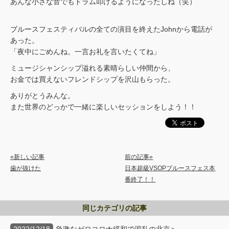
あんな小さな音でもドラム叩けるようになったしね（笑）
ブルースフェスティバルの全ての演目を終えたJohnから電話が
あった。
「夜中にごめんね。一言お礼を言いたくてね」
ミュージシャンシップ溢れる素晴らしい仲間から、
お金では買えないフレンドシップを沢山もらった。
ありがとうみんな。
また世界のどっかで一緒に楽しいセッションをしよう！！
«新しい記事
前の記事»
歯が抜けた
日本超級VSOPブルースフェス本
番終了！！
同じカテゴリの記事