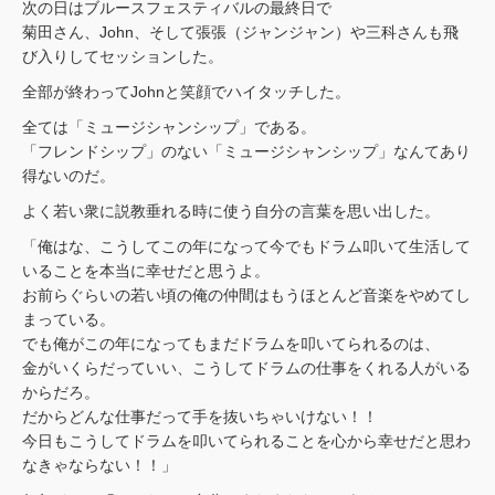
次の日はブルースフェスティバルの最終日で
菊田さん、John、そして張張（ジャンジャン）や三科さんも飛
び入りしてセッションした。
全部が終わってJohnと笑顔でハイタッチした。
全ては「ミュージシャンシップ」である。
「フレンドシップ」のない「ミュージシャンシップ」なんてあり
得ないのだ。
よく若い衆に説教垂れる時に使う自分の言葉を思い出した。
「俺はな、こうしてこの年になって今でもドラム叩いて生活して
いることを本当に幸せだと思うよ。
お前らぐらいの若い頃の俺の仲間はもうほとんど音楽をやめてし
まっている。
でも俺がこの年になってもまだドラムを叩いてられるのは、
金がいくらだっていい、こうしてドラムの仕事をくれる人がいる
からだろ。
だからどんな仕事だって手を抜いちゃいけない！！
今日もこうしてドラムを叩いてられることを心から幸せだと思わ
なきゃならない！！」