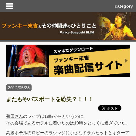
category
2012/05/28
またもやパスポートを紛失？！！！
菊田さん
のライブは19時からというのに、
その会場であるホテルに着いたのは19時をとっくに過ぎていた。
高級ホテルのロビーのラウンジに小さなドラムセットとギターア