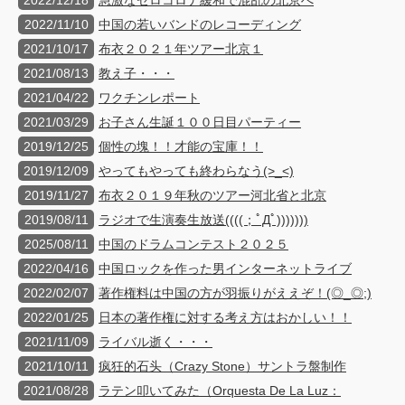
2022/12/18
急激なゼロコロナ緩和で混乱の北京へ
2022/11/10
中国の若いバンドのレコーディング
2021/10/17
布衣２０２１年ツアー北京１
2021/08/13
教え子・・・
2021/04/22
ワクチンレポート
2021/03/29
お子さん生誕１００日目パーティー
2019/12/25
個性の塊！！才能の宝庫！！
2019/12/09
やってもやっても終わらなう(>_<)
2019/11/27
布衣２０１９年秋のツアー河北省と北京
2019/08/11
ラジオで生演奏生放送((((；ﾟДﾟ)))))))
2025/08/11
中国のドラムコンテスト２０２５
2022/04/16
中国ロックを作った男インターネットライブ
2022/02/07
著作権料は中国の方が羽振りがええぞ！(◎_◎;)
2022/01/25
日本の著作権に対する考え方はおかしい！！
2021/11/09
ライバル逝く・・・
2021/10/11
疯狂的石头（Crazy Stone）サントラ盤制作
2021/08/28
ラテン叩いてみた（Orquesta De La Luz：