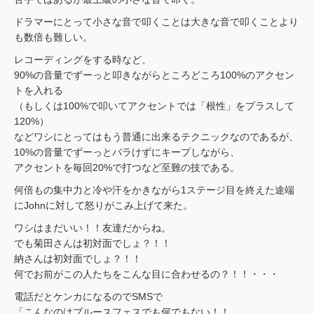
ドラマーにとって小さな音で叩くことは大きな音で叩くことより
も数倍も難しい。
レコーディングをする時など、
90%の音量でずーっと叩きながらところどころ100%のアクセン
トを入れる
（もしくは100%で叩いてアクセントでは「根性」をプラスして
120%）
などワシにとってはもう普通に出来るテクニックなのであるが、
10%の音量でずーっとバラけずにキープしながら、
アクセントを毎回20%で打つなど至難の技である。
何倍もの集中力と冷や汗をかきながら1ステージ目を終えた途端
にJohnに対して怒りがこみ上げて来た。
ワシはまだいい！！友達だからね。
でも菊田さんは初対面でしょ？！！
納さんは初対面でしょ？！！
何でお前がこの人たちをこんな目に合わせるの？！！・・・
電話だとケンカになるのでSMSで
「こんなのはブルースフェスでも何でもない！！