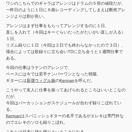
ワシのこちらでのギャラはアレンジはドラムの５倍の値段だが、
一昨日のように１日に６曲レコーディングしてしまえば断然アレ
ンジよりは割が良い。
アレンジはまず仕事をもらってアレンジするのに１日、
直しを入れて（今回はキーぐらいだったがたいがい直しが入る）
１日、
リズム録りに１日（今回は２日でも終わらなかったので３日）、
場合によっては歌録りに立ち会いTDに立ち会うと１週間仕事で
ある。
今回の仕事はラテンのアレンジで、
ベースには今では若手ナンバーワンとなった韓陽、
ギターには
新彊ウィグル族
の
Kerman
を呼んだ。
こうやって友人に仕事を振ってあげられるところはいいとこなの
だが、
今回はパーカッションがスケジュールが合わず録りこぼれてい
る。
Kerman
はスパニッシュギターの名手であるがエレキは専門外な
のでエレキのソロも録りこぼれ。
これらは日本に持ち帰りということになる。