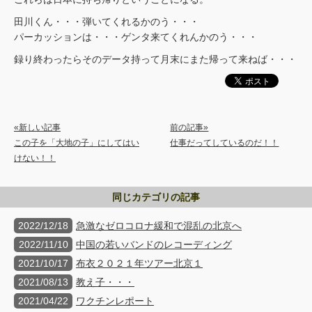
田川くん・・・弾いてくれるかのう・・・
パーカッションは・・・ゲンタ来てくれんかのう・・・
録り終わったらそのデータ持って月末にまた帰って来ねば・・・
«新しい記事
前の記事»
この子を「大地の子」にしてはい
仕事だってしているのだ！！
けない！！
同じカテゴリの記事
2022/12/18
急激なゼロコロナ緩和で混乱の北京へ
2022/11/10
中国の若いバンドのレコーディング
2021/10/17
布衣２０２１年ツアー北京１
2021/08/13
教え子・・・
2021/04/22
ワクチンレポート