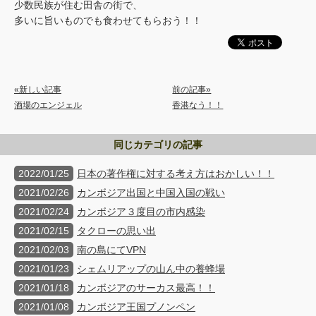
少数民族が住む田舎の街で、
多いに旨いものでも食わせてもらおう！！
«新しい記事
前の記事»
酒場のエンジェル
香港なう！！
同じカテゴリの記事
2022/01/25
日本の著作権に対する考え方はおかしい！！
2021/02/26
カンボジア出国と中国入国の戦い
2021/02/24
カンボジア３度目の市内感染
2021/02/15
タクローの思い出
2021/02/03
南の島にてVPN
2021/01/23
シェムリアップの山ん中の養蜂場
2021/01/18
カンボジアのサーカス最高！！
2021/01/08
カンボジア王国プノンペン