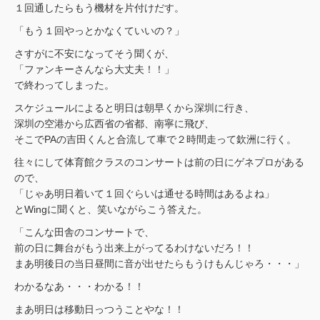
１回通したらもう機材を片付けだす。
「もう１回やっとかなくていいの？」
さすがに不安になってそう聞くが、
「ファンキーさんなら大丈夫！！」
で終わってしまった。
スケジュールによると明日は朝早くから深圳に行き、
深圳の空港から広西省の省都、南寧に飛び、
そこでPAの吉田くんと合流して車で２時間走って欽洲に行く。
往々にして体育館クラスのコンサートは前の日にゲネプロがある
ので、
「じゃあ明日着いて１回ぐらいは通せる時間はあるよね」
とWingに聞くと、笑いながらこう答えた。
「こんな田舎のコンサートで、
前の日に舞台がもう出来上がってるわけないだろ！！
まあ明後日の当日昼間に音が出せたらもうけもんじゃろ・・・」
わかるなあ・・・わかる！！
まあ明日は移動日っつうことやな！！