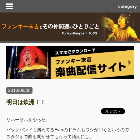
category
2010/08/05
明日は欽洲！！
リハーサルをやった。
バックバンドも務めてるEverのドラムもワシが叩くというので
スタジオで曲を聞かせてもらって譜面にし、