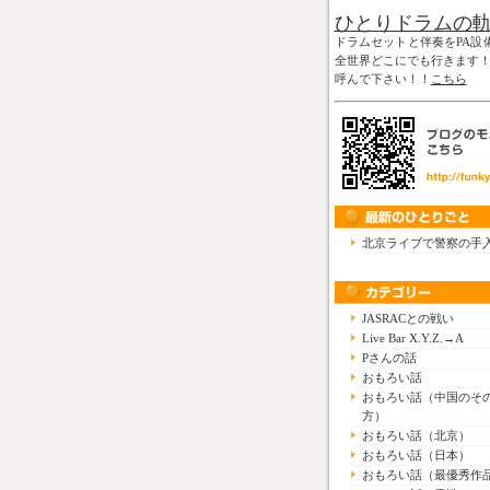
ひとりドラムの
ドラムセットと伴奏をPA設
全世界どこにでも行きます
呼んで下さい！！
こちら
北京ライブで警察の手
JASRACとの戦い
Live Bar X.Y.Z.→A
Pさんの話
おもろい話
おもろい話（中国のそ
方）
おもろい話（北京）
おもろい話（日本）
おもろい話（最優秀作