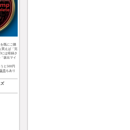
盤
を既にご購
を買えば「完
Dには収録さ
の「坂出マイ
うと500円
販売
もあり
ッズ