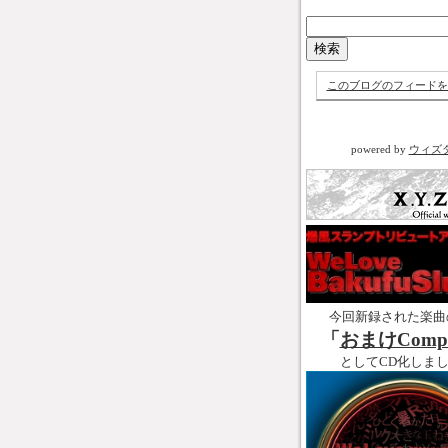
このブログのフィードを
powered by
ウィズ
今回新録された楽曲
「
おまけCompl
としてCD化しま