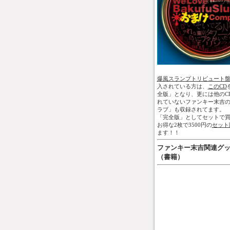
爆風スランプトリビュート
入されている方は、
このCD
全版」となり、更には他のC
れていないファンキー末吉
ラブ」も収録されてます。
「完全版」としてセットで買
お得な2枚で3500円の
セット
ます！！
ファンキー末吉関連グ
（書籍）