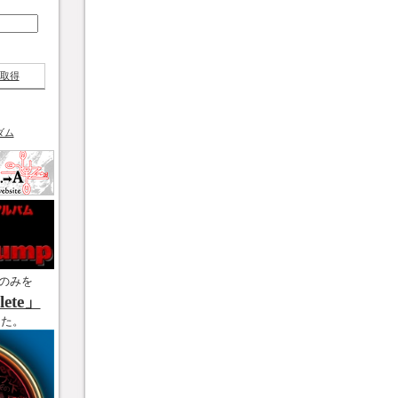
取得
ダム
のみを
ete」
した。