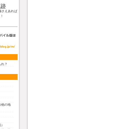
軌跡
備さえあれば
！！
入れ？
の他の地
品）