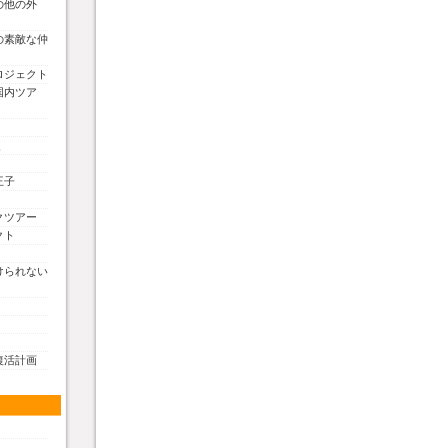
の他の外
の素敵な仲
ロジェクト
国内ツア
く
王子
クツアー
クト
けられない
復活計画