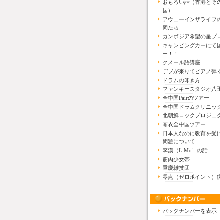
おもろい話（香港とそ
国）
アウェーインザライフ
間たち
カンボジア希望の星プ
キャンピングカーにて
ー！！
クメール語講座
デブが来りてピアノ弾
ドラムの叩き方
ファンキースタジオ八
全中国Pairのツアー
全中国ドラムクリニッ
北朝鮮ロックプロジェ
布衣全中国ツアー
日本人なのに教育を受
問題について
李漠（LiMo）の話
筋肉少女帯
重慶雑技団
零点（ゼロポイント）
バックナンバーを表示