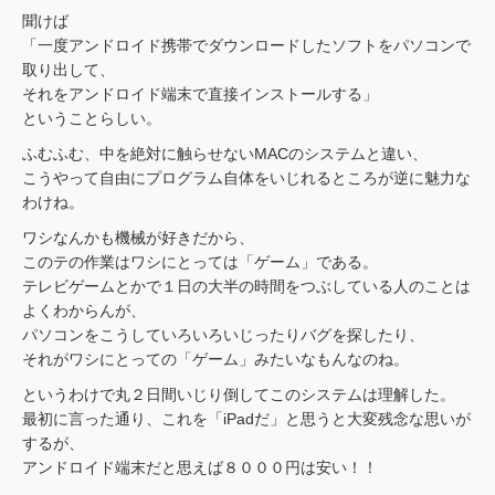
聞けば
「一度アンドロイド携帯でダウンロードしたソフトをパソコンで
取り出して、
それをアンドロイド端末で直接インストールする」
ということらしい。
ふむふむ、中を絶対に触らせないMACのシステムと違い、
こうやって自由にプログラム自体をいじれるところが逆に魅力な
わけね。
ワシなんかも機械が好きだから、
このテの作業はワシにとっては「ゲーム」である。
テレビゲームとかで１日の大半の時間をつぶしている人のことは
よくわからんが、
パソコンをこうしていろいろいじったりバグを探したり、
それがワシにとっての「ゲーム」みたいなもんなのね。
というわけで丸２日間いじり倒してこのシステムは理解した。
最初に言った通り、これを「iPadだ」と思うと大変残念な思いが
するが、
アンドロイド端末だと思えば８０００円は安い！！