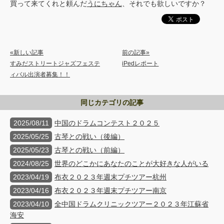
買って来てくれと頼んだ
うにちゃん
、それでも欲しいですか？
«新しい記事
前の記事»
すみだストリートジャズフェステ
iPedレポート
ィバル出演者募集！！
同じカテゴリの記事
2025/08/11
中国のドラムコンテスト２０２５
2025/05/25
古琴との戦い（後編）
2025/05/23
古琴との戦い（前編）
2024/08/25
世界のどこかにあなたのことが大好きな人がいる
2023/04/19
布衣２０２３年週末プチツアー杭州
2023/04/16
布衣２０２３年週末プチツアー南京
2023/04/10
全中国ドラムクリニックツアー２０２３年江蘇省
海安