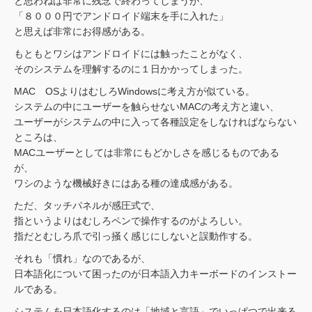
と思わねば非常に残念で終わってしまうが、
「８０００円でアンドロイド端末を手に入れた」
と思えば非常にお得感がある。
もともとワシはアンドロイドには触ったことがなく、
そのシステムを理解するのに１日かかってしまった。
MAC OSよりはむしろWindowsに考え方が似ている。
システムの中にユーザーを触らせないMACの考え方と違い、
ユーザーがシステムの中に入って各種設定をしなければならない
ところは、
MACユーザーとしては非常にもどかしさを感じるものである
が、
ワシのような機械好きにはある種の達成感がある。
ただ、タッチパネルが感圧式で、
指というよりはむしろペンで操作するのがよろしい。
指だとむしろ爪で引っ掻く感じにしないと誤動作する。
それも「慣れ」なのであるが、
日本語化について困ったのが日本語入力キーボードのインストー
ルである。
システムを日本語化するのは「地域と言語」でいっぱつで出来る