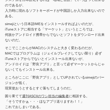
のであるが、
入力時に現れるソフトキーボードが中国語しか入力出来ないので
ある。
simejiという日本語IMEをインストールすればよいのだが、
iTuneストアに相当する「マーケット」というところでは、
何故かアンドロイド携帯からでないとソフトをダウンロード出来
ないのだ。
そこでここからがMACのシステムと大きく変わるのだが、
MACではプログラムは（ジェイルブレイクしてない限り）必ず
iTuneストアからでないとインストール出来ないが、
アンドロイドは「野良アプリ」と言って必ずマーケットからじゃ
ないくてもインストール出来る。
ところがここに「野良アプリ」としてUPされているsimejiのバー
ジョンが低く、
現実使おうとするとすぐ落ちてしまうのだ。
困り果てて
週刊ASCIIのワシ担当の編集者
に相談する。
「そうですかぁ・・・ほなアプリ送りますわ！！」
これでおしまいである。