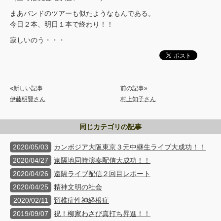
まあバンドのツアーも似たようなもんである。
今日２本、明日１本で終わり！！
寂しいのう・・・
«新しい記事
前の記事»
伊藤明賢さん
村上知子さん
同じカテゴリの記事
2020/05/03
カンボジア大阪東京３元中継生ライブ大成功！！
2020/04/27
遠隔地同時演奏配信大成功！！
2020/04/26
遠隔ライブ配信２回目レポート
2020/04/25
精神文明の社会
2020/02/11
頚椎症性神経根症
2019/09/07
祝！柳家わさび真打ち昇進！！