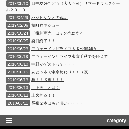
2019/08/10
日中友好こども（大人も可）サマードラムスクー
ル２０１９
2019/04/29
ハクビシンとの戦い
2019/02/06
柳町春雨ショー
2018/10/24
「権利商売」はその先にある！！
2010/06/25
楽日終了！！
2010/06/23
アウェーインザライフ大阪公演開始！！
2010/06/19
アウェーインザライフ東京千秋楽を終えて
2010/06/18
中野がゲストって・・・
2010/06/15
あと５本で東京終わり！！（寂）！！
2010/06/13
祝！！脱糞！！！
2010/06/13
「上火」とは？
2010/06/12
上火的薬！！
2010/06/11
昼夜２本はちと凄いわ・・・
category