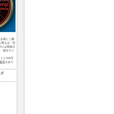
盤
を既にご購
を買えば「完
Dには収録さ
の「坂出マイ
うと500円
販売
もあり
ッズ