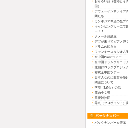
おもろい話（香港とそ
国）
アウェーインザライフ
間たち
カンボジア希望の星プ
キャンピングカーにて
ー！！
クメール語講座
デブが来りてピアノ弾
ドラムの叩き方
ファンキースタジオ八
全中国Pairのツアー
全中国ドラムクリニッ
北朝鮮ロックプロジェ
布衣全中国ツアー
日本人なのに教育を受
問題について
李漠（LiMo）の話
筋肉少女帯
重慶雑技団
零点（ゼロポイント）
バックナンバーを表示