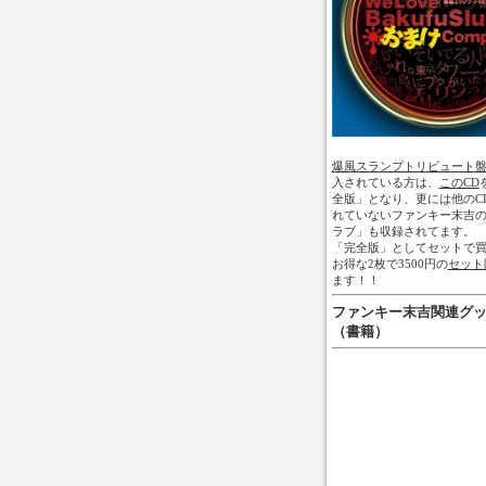
爆風スランプトリビュート
入されている方は、
このCD
全版」となり、更には他のC
れていないファンキー末吉
ラブ」も収録されてます。
「完全版」としてセットで買
お得な2枚で3500円の
セット
ます！！
ファンキー末吉関連グ
（書籍）