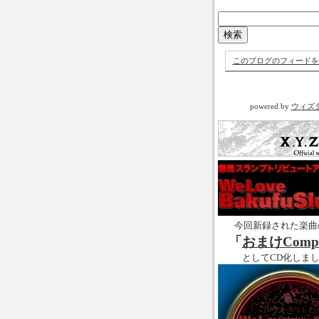
このブログのフィードを
powered by
ウィズ
今回新録された楽曲
「
おまけCompl
としてCD化しま