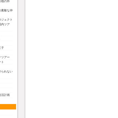
の他の外
の素敵な仲
ロジェクト
国内ツア
く
王子
クツアー
クト
けられない
復活計画