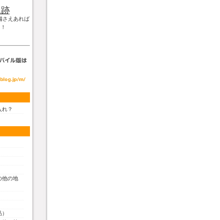
軌跡
備さえあれば
！！
入れ？
の他の地
品）