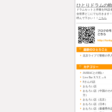
ひとりドラムの
ドラムセットと伴奏をPA設
全世界どこにでも行きます
呼んで下さい！！
こちら
北京ライブで警察の手
JASRACとの戦い
Live Bar X.Y.Z.→A
Pさんの話
おもろい話
おもろい話（中国のそ
方）
おもろい話（北京）
おもろい話（日本）
おもろい話（最優秀作