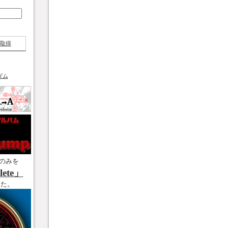
取得
ダム
のみを
ete」
した。