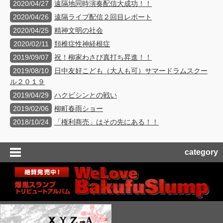
2020/04/27
遠隔地同時演奏配信大成功！！
2020/04/26
遠隔ライブ配信２回目レポート
2020/04/25
精神文明の社会
2020/02/11
頚椎症性神経根症
2019/09/07
祝！柳家わさび真打ち昇進！！
2019/08/10
日中友好こども（大人も可）サマードラムスクー
ル２０１９
2019/04/29
ハクビシンとの戦い
2019/02/06
柳町春雨ショー
2018/10/24
「権利商売」はその先にある！！
category