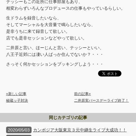
テッシーもこの近所に仕事部屋もあり、
相変わらずいろんなプロデュースの仕事もやっているらしい。
生ドラムを録音したいなら、
そしてマーシャルを大音量で鳴らしたいなら、
是非うちに来て録音して欲しい。
店でも是非セッションなどやって欲しい。
二井原と言い、ほーじんと言い、テッシーといい、
八王子近郊には凄い人ばっか住んでないか？・・・
さっそく何かセッションをブッキングしよう・・・
«新しい記事
前の記事»
秘蔵ッ子対決
二井原実バースデーライブ終了！
同じカテゴリの記事
2020/05/03
カンボジア大阪東京３元中継生ライブ大成功！！