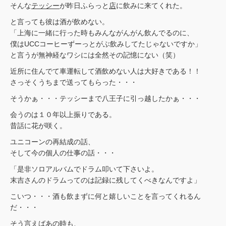
そんな
テッシー
が昨日ふらっと
店
に飲みに来てくれた。
と言っても彼は酒が飲めない。
「上海に一緒に行った時もみんながんがん飲んでるのに、
僕はUCCコーヒーずーっとがぶ飲みしてたじゃないですか」
と言うが無神経なワシには全然その記憶にない（笑）
近所に住んでて車運転して酒飲めない人は大好きである！！
さっそくうちまで送ってもらった・・・
そうかぁ・・・テッシーまで八王子に引っ越したかぁ・・・
会うのは１０年以上振りである。
昔話に花が咲く。
ユニコーンの再結成の話、
そして今の個人の仕事の話・・・
「是非ソロアルバムでドラム叩いて下さいよ。
末吉さんのドラムってのは記録に残してくべきなんですよ」
こいつ・・・酒も飲まずに何と嬉しいことを言ってくれるん
だ・・・
そう言えばあの時も、