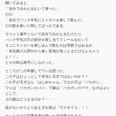
聞いてみると
「自分でみかんをむいて食べた」
だの
「自分でパック牛乳にストローを刺して飲んだ」
だの飲み食いに関してばっかである。
そりゃ１歳半ぐらいで自分でみかんをむけたり、
パック牛乳の穴の部分を探し当ててシールをむいて
そこにストローを差し込んで飲むのは早熟ではあるが、
「末吉家の人間やから食い意地が張っとるだけなんちゃう
ん！！」
とその時は相手にしなかった。
ところがこの年越しでワシは思った。
この子はひょっとして本当に天才ではないのか？！
この子が天才なら「はじめちゃん」で上の子は「バカボン」、
ワシは「バカボンのパパ」で嫁は「バカボンのママ」なのはよい
として、
上の娘はどうなるのか？・・・
役がないからとりあえずお前は「ウナギイヌ」！！
というわけで見事役者が揃った末吉家であるが、