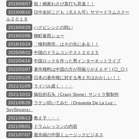
2019/09/07
祝！柳家わさび真打ち昇進！！
2019/08/10
日中友好こども（大人も可）サマードラムスクー
ル２０１９
2019/04/29
ハクビシンとの戦い
2019/02/06
柳町春雨ショー
2018/10/24
「権利商売」はその先にある！！
2025/08/11
中国のドラムコンテスト２０２５
2022/04/16
中国ロックを作った男インターネットライブ
2022/02/07
著作権料は中国の方が羽振りがええぞ！(◎_◎;)
2022/01/25
日本の著作権に対する考え方はおかしい！！
2021/11/09
ライバル逝く・・・
2021/10/11
疯狂的石头（Crazy Stone）サントラ盤制作
2021/08/28
ラテン叩いてみた（Orquesta De La Luz：
SoySincera）
2021/08/13
教え子・・・
2021/08/01
ドラムレッスンの内容
2021/07/07
最先端の中国ミュージックビジネス