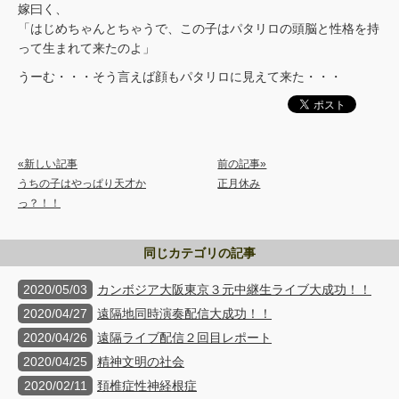
嫁曰く、
「はじめちゃんとちゃうで、この子はパタリロの頭脳と性格を持
って生まれて来たのよ」
うーむ・・・そう言えば顔もパタリロに見えて来た・・・
«新しい記事
前の記事»
うちの子はやっぱり天才か
正月休み
っ？！！
同じカテゴリの記事
2020/05/03
カンボジア大阪東京３元中継生ライブ大成功！！
2020/04/27
遠隔地同時演奏配信大成功！！
2020/04/26
遠隔ライブ配信２回目レポート
2020/04/25
精神文明の社会
2020/02/11
頚椎症性神経根症