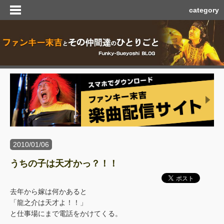
category
2010/01/06
うちの子は天才かっ？！！
去年から嫁は何かあると
「龍之介は天才よ！！」
と仕事場にまで電話をかけてくる。