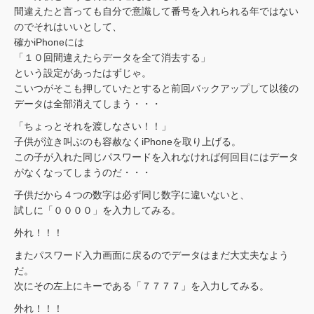
間違えたと言っても自分で意識して番号を入れられる年ではない
のでそれはいいとして、
確かiPhoneには
「１０回間違えたらデータを全て消去する」
という設定があったはずじゃ。
こいつがそこも押していたとすると前回バックアップして以後の
データは全部消えてしまう・・・
「ちょっとそれを渡しなさい！！」
子供が泣き叫ぶのも容赦なくiPhoneを取り上げる。
この子が入れた同じパスワードを入れなければ何回目にはデータ
がなくなってしまうのだ・・・
子供だから４つの数字は必ず同じ数字に違いないと、
試しに「００００」を入力してみる。
外れ！！！
またパスワード入力画面に戻るのでデータはまだ大丈夫なよう
だ。
次にその左上にキーである「７７７７」を入力してみる。
外れ！！！