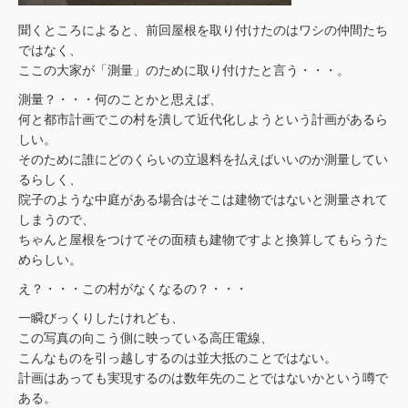
聞くところによると、前回屋根を取り付けたのはワシの仲間たち
ではなく、
ここの大家が「測量」のために取り付けたと言う・・・。
測量？・・・何のことかと思えば、
何と都市計画でこの村を潰して近代化しようという計画があるら
しい。
そのために誰にどのくらいの立退料を払えばいいのか測量してい
るらしく、
院子のような中庭がある場合はそこは建物ではないと測量されて
しまうので、
ちゃんと屋根をつけてその面積も建物ですよと換算してもらうた
めらしい。
え？・・・この村がなくなるの？・・・
一瞬びっくりしたけれども、
この写真の向こう側に映っている高圧電線、
こんなものを引っ越しするのは並大抵のことではない。
計画はあっても実現するのは数年先のことではないかという噂で
ある。