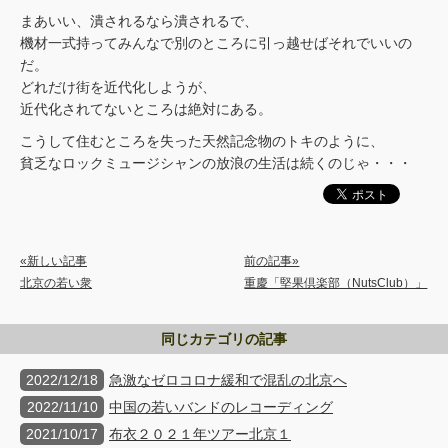
まあいい、潰されるなら潰されるで、
機材一式持ってみんなで別のところに引っ越せばそれでいいの
だ。
どれだけ街を近代化しようが、
近代化されてないところは絶対にある。
こうして住むところを失った天然記念物のトキのように、
貧乏なロックミュージシャンの放浪の生活は続くのじゃ・・・
«新しい記事
前の記事»
北京の若い衆
重慶「堅果倶楽部（NutsClub）」
同じカテゴリの記事
2022/12/18
急激なゼロコロナ緩和で混乱の北京へ
2022/11/10
中国の若いバンドのレコーディング
2021/10/17
布衣２０２１年ツアー北京１