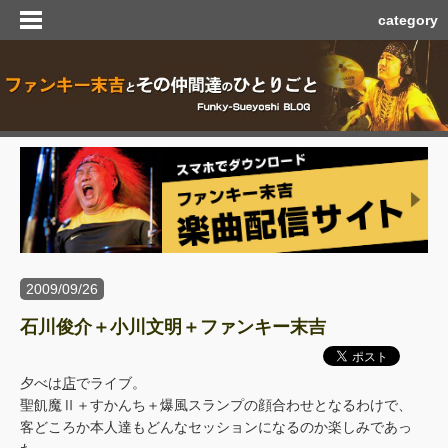
category
2009/09/26
石川俊介＋小川文明＋ファンキー末吉
夕べは
店
でライブ。
聖飢魔Ⅱ＋すかんち＋爆風スランプの顔合わせとなるわけで、
客どころか本人達もどんなセッションになるのか楽しみであっ