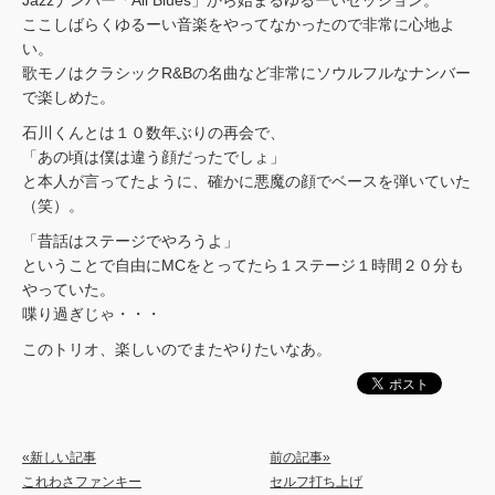
Jazzナンバー「All Blues」から始まるゆるーいセッション。
ここしばらくゆるーい音楽をやってなかったので非常に心地よ
い。
歌モノはクラシックR&Bの名曲など非常にソウルフルなナンバー
で楽しめた。
石川くんとは１０数年ぶりの再会で、
「あの頃は僕は違う顔だったでしょ」
と本人が言ってたように、確かに悪魔の顔でベースを弾いていた
（笑）。
「昔話はステージでやろうよ」
ということで自由にMCをとってたら１ステージ１時間２０分も
やっていた。
喋り過ぎじゃ・・・
このトリオ、楽しいのでまたやりたいなあ。
«新しい記事
前の記事»
これわさファンキー
セルフ打ち上げ