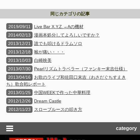
同じカテゴリの記事
2019/09/11
Live Bar X.Y.Z.→Aの機材
2014/02/13
漫画本処分してよろしいですか？
2013/12/21
誰でも叩けるドラムソロ
2013/12/18
喉が痛い・・・
2013/10/03
白崎映美
2013/07/30
Pearlリズムトラベラー（ファンキー末吉仕様）
2013/04/16
お歌のライブ和佐田口末吉（わさだぐちすえき
ち）歌合戦レポート
2013/01/25
中国WEEKで作った中華料理
2012/12/26
Dream Castle
2012/11/23
スローブルースの叩き方
category