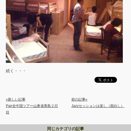
続く・・・
«新しい記事
前の記事»
Pair全中国ツアー山東省青島２日
Jazzセッションは楽し（面白し）
目
同じカテゴリの記事