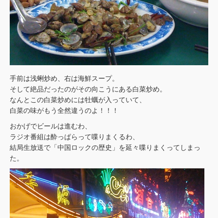
手前は浅蜊炒め、右は海鮮スープ。
そして絶品だったのがその向こうにある白菜炒め。
なんとこの白菜炒めには牡蠣が入っていて、
白菜の味がもう全然違うのよ！！！
おかげでビールは進むわ、
ラジオ番組は酔っぱらって喋りまくるわ、
結局生放送で「中国ロックの歴史」を延々喋りまくってしまっ
た。