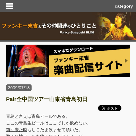
category
2009/07/18
Pair全中国ツアー山東省青島初日
青島と言えば青島ビールである。
ここの青島生ビールはここでしか飲めない。
前回来た時
もしこたま飲ませて頂いた。