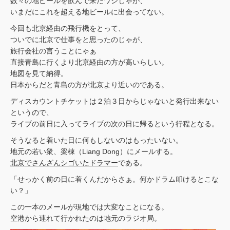
数々の地ビールを飲んで来たワシじゃが、
いまだにこれを超える地ビールに出会ってない。
今回も北京経由の飛行機をとって、
ついでに北京で仕事をと思ったのじゃが、
旅行会社の言うことにゃぁ
直接青島に行くより北京経由の方が高いらしい。
地図を見て納得。
日本からだと青島の方が北京より近いのである。
ディスカウントチケットは２泊３日からじゃないと発行出来ない
というので、
ライブの前日に入ってライブの次の日に帰るという行程となる。
そうなると着いた日に何もしないのはもったいない。
地元の若い衆、梁棟（Liang Dong）にメールする。
北京でさんざんシゴいたドラマー
である。
「せっかく前の日に着くんだからさぁ。何かドラム叩けるとこな
い？」
この一本のメールが現地では大変なことになる。
空港から連れて行かれたのは地元のラジオ局。