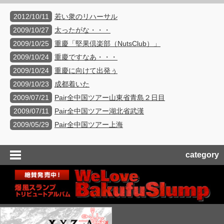
2012/10/11
若い衆のリハーサル
2009/10/27
太ったがな・・・
2009/10/25
重慶「堅果倶楽部（NutsClub）」
2009/10/24
重慶ですなあ・・・
2009/10/24
重慶に向けて出発ぅ
2009/10/23
成都着いた
2009/07/21
Pair全中国ツアー山東省青島２日目
2009/07/11
Pair全中国ツアー湖北省武漢
2009/05/29
Pair全中国ツアー上海
category