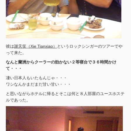
彼は
謝天笑（Xie Tianxiao）
というロックシンガーのツアーでや
って来た。
なんと蘭洲からクーラーの効かない２等寝台で３６時間かけ
て・・・
凄い日本人もいたもんじゃ・・・
ワシなんかまだまだ甘い甘い・・・
と思いながらホテルに帰るとそこは何と８人部屋のユースホステ
ルであった。