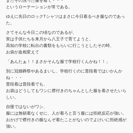
またその洗った服を着て・・・
というローテーションが常である。
ゆえに先日のロックTシャツはまさに今日着るべき服なのであっ
た。
さてそんな今日この頃なのであるが、
実は子供たちを来月から八王子で育てようと、
高知の学校に転出の書類をもらいに行こうとしたその時、
お袋が血相変えて
「あんたぁ！！まさかそんな服で学校行くんかね！！」
別に冠婚葬祭やあるまいし、学校行くのに普段着ではいかんか
ね・・・
普段着は普段着でも、
お袋はどうしてもワシに襟付きのちゃんとした服を着させたいら
しい。
自慢ではないがワシ、
服には無頓着なくせに、人が着ろと言う服には拒絶反応が強い。
おかげで襟付きの服なんぞ着たことがないのでよけいに拒絶感が
強い。