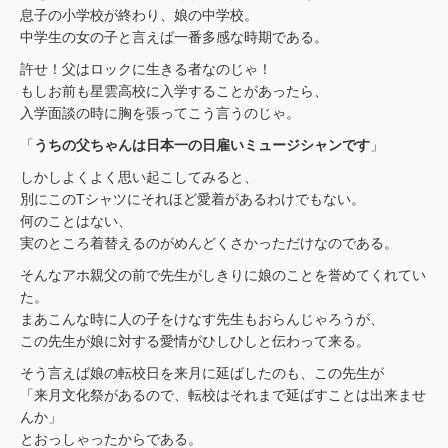
息子の小学校が終わり、娘の中学校。
中学生の女の子と言えば一番多感な時期である。
許せ！父はロックに生きる者なのじゃ！
もしお前も星雲高校に入学することがあったら、
入学面談の時に胸を張ってこう言うのじゃ。
「
うちの父ちゃんは日本一の日雇いミュージシャンです
」
しかしよくよく思い起こしてみると、
別にこのTシャツにそれほど愛着があるわけでもない。
何のことはない、
実のところ着替えるのがめんどくさかっただけなのである。
そんなアホ親父の前で先生がしきりに娘のことを誉めてくれてい
た。
まあこんな時に人の子をけなす先生もおらんじゃろうが、
この先生が娘に対する愛情がひしひしと伝わって来る。
そう言えば娘の転校日を来月に延ばしたのも、この先生が
「来月文化祭があるので、転校はそれまで延ばすことは出来ませ
んか」
とおっしゃったからである。