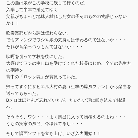
この曲は娘がこの学校に残して行くのだ。
入学して半年で消えてゆく、
父親がちょっと地球人離れした女の子そのものの物語じゃない
か！！
吹奏楽部だから詞は伝わらない。
でもアレンジでワシや娘の気持ちは伝わるのではないか・・・
それが音楽っつうもんではないか・・・
啖呵を切って学校を後にした。
大喜びでワシの申し出を受けてくれた校長はじめ、全ての先生方
の期待を
背中の「ロック魂」が背負っていた。
帰ってすぐにザビエル大村の妻（生粋の爆風ファン）から楽曲を
送ってもらった。
Bメロはほとんど忘れていたが、だいたい頭に叩き込んで銭湯
へ。
そうそう、ワシ・・・よく風呂に入って物考えるのよね・・・
うちの実家の風呂、今壊れてるし・・・
そして譜面ソフトを立ち上げ、いざ入力開始！！