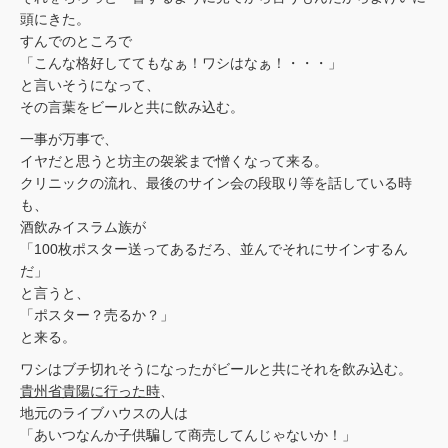
頭にきた。
すんでのところで
「こんな格好しててもなぁ！ワシはなぁ！・・・」
と言いそうになって、
その言葉をビールと共に飲み込む。
一事が万事で、
イヤだと思うと坊主の袈裟まで憎くなって来る。
クリニックの流れ、最後のサイン会の段取り等を話している時
も、
酒飲みイスラム族が
「100枚ポスター送ってあるだろ、並んでそれにサインするん
だ」
と言うと、
「ポスター？売るか？」
と来る。
ワシはブチ切れそうになったがビールと共にそれを飲み込む。
貴州省貴陽に行った時
、
地元のライブハウスの人は
「あいつなんか子供騙して商売してんじゃないか！」