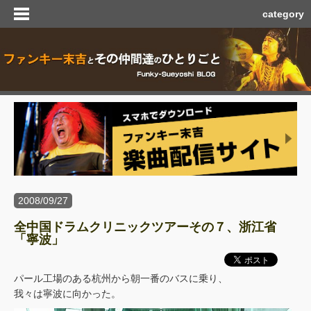
category
2008/09/27
全中国ドラムクリニックツアーその７、浙江省
「寧波」
パール工場のある杭州から朝一番のバスに乗り、
我々は寧波に向かった。