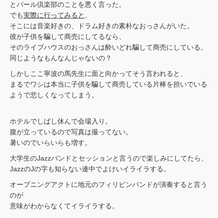
とパール倶楽部のことを悪く言った。
でも
実際に行ってみると
、
そこには音楽好きの、ドラム好きの素朴なおっさんがいた。
彼が子供を騙して商売にしてるなら、
そのライブハウスのおっさんは酔いどれ騙して商売にしている。
同じようなもんなんじゃないの？
しかしここ寧波の馬先生に面と向かってそう言われると、
まるでワシは本当に子供を騙して商売している片棒を担いでいる
ようで悲しくなってしまう。
ホテルでしばし休んで会場入り。
腹が立っているので写真は撮ってない。
暑いのでいらいらも増す。
大学生のJazzバンドとセッションと言うので楽しみにしてたら、
JazzのJの字も知らない連中でよけいイライラする。
オープニングアクトに地元のフィリピンバンドが演奏すると言う
のが
意味がわからなくてイライラする。