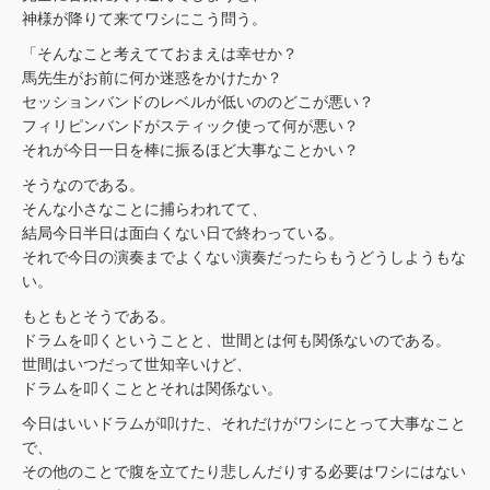
神様が降りて来てワシにこう問う。
「そんなこと考えてておまえは幸せか？
馬先生がお前に何か迷惑をかけたか？
セッションバンドのレベルが低いののどこが悪い？
フィリピンバンドがスティック使って何が悪い？
それが今日一日を棒に振るほど大事なことかい？
そうなのである。
そんな小さなことに捕らわれてて、
結局今日半日は面白くない日で終わっている。
それで今日の演奏までよくない演奏だったらもうどうしようもな
い。
もともとそうである。
ドラムを叩くということと、世間とは何も関係ないのである。
世間はいつだって世知辛いけど、
ドラムを叩くこととそれは関係ない。
今日はいいドラムが叩けた、それだけがワシにとって大事なこと
で、
その他のことで腹を立てたり悲しんだりする必要はワシにはない