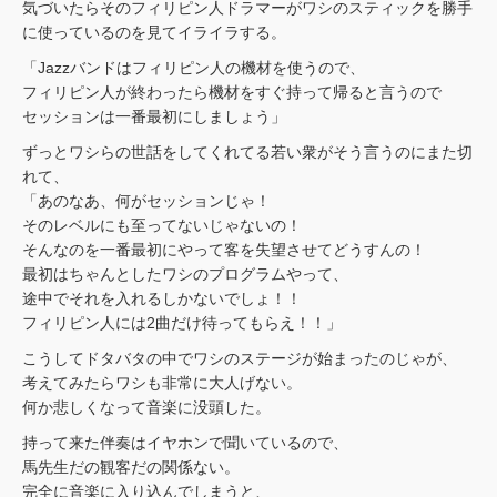
気づいたらそのフィリピン人ドラマーがワシのスティックを勝手
に使っているのを見てイライラする。
「Jazzバンドはフィリピン人の機材を使うので、
フィリピン人が終わったら機材をすぐ持って帰ると言うので
セッションは一番最初にしましょう」
ずっとワシらの世話をしてくれてる若い衆がそう言うのにまた切
れて、
「あのなあ、何がセッションじゃ！
そのレベルにも至ってないじゃないの！
そんなのを一番最初にやって客を失望させてどうすんの！
最初はちゃんとしたワシのプログラムやって、
途中でそれを入れるしかないでしょ！！
フィリピン人には2曲だけ待ってもらえ！！」
こうしてドタバタの中でワシのステージが始まったのじゃが、
考えてみたらワシも非常に大人げない。
何か悲しくなって音楽に没頭した。
持って来た伴奏はイヤホンで聞いているので、
馬先生だの観客だの関係ない。
完全に音楽に入り込んでしまうと、