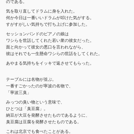
のである。
気を取り直してドラムに身を入れた。
何か今日は一番いいドラムが叩けた気がする。
すがすがしい気持ちで打ち上げに参加した。
セッションバンドのピアノの娘は
ワシらを世話してくれた若い衆の彼女だった。
面と向かって彼女の悪口を言われながら、
彼はそれでも一生懸命ワシらの世話をしてくれた。
あやまる気持ちをイッキで返させてもらった。
テーブルには名物が並ぶ。
一番すごかったのが寧波の名物で、
「寧波三臭」
みっつの臭い物という意味で、
ひとつは「臭豆腐」。
納豆が大豆を発酵させたものであるように、
臭豆腐は豆腐を発酵させたものである。
これは北京でも食べたことがある。