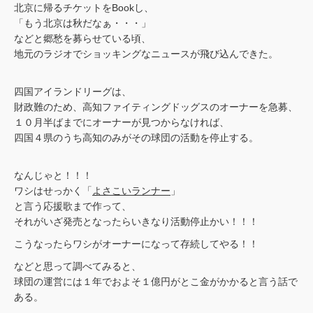
北京に帰るチケットをBookし、
「もう北京は秋だなぁ・・・」
などと郷愁を募らせている頃、
地元のラジオでショッキングなニュースが飛び込んできた。
四国アイランドリーグは、
財政難のため、高知ファイティングドッグスのオーナーを急募、
１０月半ばまでにオーナーが見つからなければ、
四国４県のうち高知のみがその球団の活動を停止する。
なんじゃと！！！
ワシはせっかく「
よさこいランナー
」
と言う応援歌まで作って、
それがいざ発売となったらいきなり活動停止かい！！！
こうなったらワシがオーナーになって存続してやる！！
などと思って調べてみると、
球団の運営には１年でおよそ１億円がとこ金がかかると言う話で
ある。