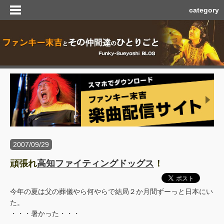
category
2007/09/29
頑張れ
高知ファイティングドッグス
！
今年の夏は父の葬儀やら何やらで結局２か月間ずーっと日本にい
た。
・・・暑かった・・・