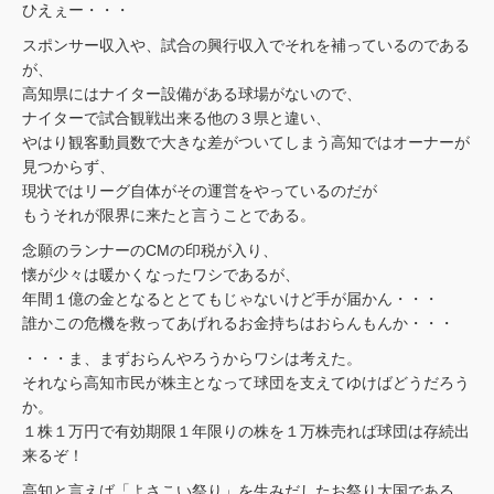
ひえぇー・・・
スポンサー収入や、試合の興行収入でそれを補っているのである
が、
高知県にはナイター設備がある球場がないので、
ナイターで試合観戦出来る他の３県と違い、
やはり観客動員数で大きな差がついてしまう高知ではオーナーが
見つからず、
現状ではリーグ自体がその運営をやっているのだが
もうそれが限界に来たと言うことである。
念願のランナーのCMの印税が入り、
懐が少々は暖かくなったワシであるが、
年間１億の金となるととてもじゃないけど手が届かん・・・
誰かこの危機を救ってあげれるお金持ちはおらんもんか・・・
・・・ま、まずおらんやろうからワシは考えた。
それなら高知市民が株主となって球団を支えてゆけばどうだろう
か。
１株１万円で有効期限１年限りの株を１万株売れば球団は存続出
来るぞ！
高知と言えば「よさこい祭り」を生みだしたお祭り大国である。