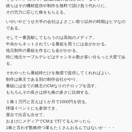
彼らはその機材提供や制作を無料で請け負う代わりに、
その労力に応じた株をもらえる。
いやいやどうせ大半の会社はよさこい祭り以外の時期はヒマなの
である。
そして一番貢献してもらうのは高知のメディア。
中央からネットされている番組を買うには金がかかる。
地元制作の番組を作るにも金がかかる。
特に地元ケーブルテレビはチャンネル数が多い分もっと大変であ
る。
それやったら番組枠だけを無償で提供してくれればよい。
制作は株主である別の制作会社がやり、
番組には全ての株主のCMなりのテロップを流す。
もちろんその長さは持ち株の多さに比例する。
１株１万円と言えば１か月で1000円を切る。
球場イベントにも参加でき、
屋台で出店も出せて、
おまけにメディアでCMまで打てるんやったら
1株と言わず数株持つ輩もたくさんおるんではないか・・・