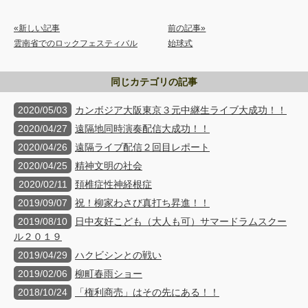
«新しい記事
前の記事»
雲南省でのロックフェスティバル
始球式
同じカテゴリの記事
2020/05/03
カンボジア大阪東京３元中継生ライブ大成功！！
2020/04/27
遠隔地同時演奏配信大成功！！
2020/04/26
遠隔ライブ配信２回目レポート
2020/04/25
精神文明の社会
2020/02/11
頚椎症性神経根症
2019/09/07
祝！柳家わさび真打ち昇進！！
2019/08/10
日中友好こども（大人も可）サマードラムスクー
ル２０１９
2019/04/29
ハクビシンとの戦い
2019/02/06
柳町春雨ショー
2018/10/24
「権利商売」はその先にある！！