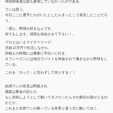
球団関係者は誰も参加していなかったのである。
ワシは思う。
今日ここに選手たちがいたとしたらきっとこう発言したことだろ
う。
「僕ら、野球が好きなんです。
何でもします。球団を存続させて下さい！」
プロとはいえマイナーリーグ。
月給12万円で生活しながら、
田植えの時期には農家に手伝いに行き、
オフシーズンには地元でバイトを斡旋されて働きながら野球をし
ている。
これを「ロック」と言わずして何とする！！
結局ワシの意見は黙殺され、
議題は募金の話とか、
もし存続しようとして動いてダメだったらその責任が誰がとるの
かとか、
これまた全然ワシが願っている世界と違う方に動いてゆく。