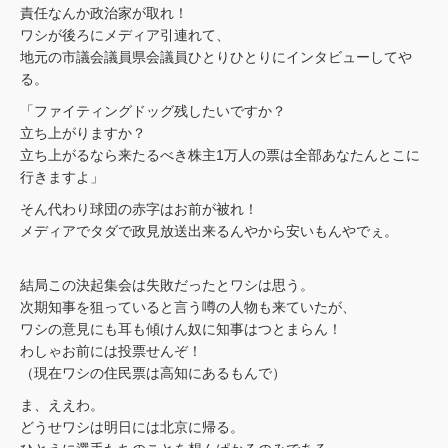
責任なんか政治家が取れ！
ワシが後ろにメディア引連れて、
地元の市議会議員県会議員ひとりひとりにインタビューしてや
る。
「ファイティングドッグ残したいですか？
立ち上がりますか？
立ち上がるなら来たるべき株主1万人の票は全部あなたんとこに
行きますよ」
そん代わり球団の赤字はお前が被れ！
メディアでタダで政見放送出来るんやから安いもんやでぇ。
結局この決起集会は失敗だったとワシは思う。
次期知事を狙っていると言う噂の人物も来ていたが、
ワシの意見にも耳も傾けん奴に知事はつとまらん！
わしゃお前には投票せんぞ！
（現在ワシの住民票は高知にあるもんで）
ま、ええわ。
どうせワシは明日には北京に帰る。