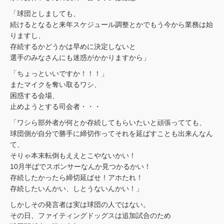
「球団としましても、
続けるとなると来年スケジュール調整とかでもう今から業務は始
りますし、
存続するかどうかは早めに決定しないと
選手のみなさんにも迷惑がかかりますから」
「ちょっといいですか！！！」
またマイクを奪い取るワシ、
困惑する会場、
止めようとする司会者・・・
「ワシら部外者が何とか存続してもらいたいと頑張ってても、
球団側が自分で勝手に締切作ってそれを延ばすことも出来んなん
て、
そりゃ本末転倒もええとこやないかい！
10月半ばでスポンサーなんか見つかるかい！
存続したかったら締切延ばせ！アホたれ！
存続したいんかい、しとうないんかい！」
しかしその発言者は実は球団の人ではない。
その日、ファイティングドッグスは追加試合のため