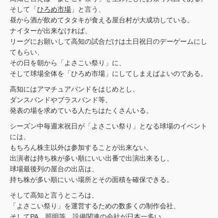
そして「
ひろめ市場
」と言う、
昼から酒が飲めてタタキが食える屋台村が大成功している。
ナイターが出来なければ、
リーグにお願いして高知の試合だけは土日祝日のデーゲームにし
てもらい、
その日を朝から「よさこい祭り」に、
そして球場全体を「ひろめ市場」にしてしまえばよいのである。
高知にはアマチュアバンドをはじめとし、
ダンスバンドやブラスバンド等、
発表の場を求めている人たちはたくさんいる。
シーズン中毎週末祝日が「よさこい祭り」となる球場のイベント
には、
もちろん株主以外は参加することが出来ない。
出演者は持ち株が多い順にいい出番で出演出来るし、
球場最後列の屋台の出店は、
持ち株が多い順にいい場所とその面積を確保できる。
そして高知と言うところは、
「よさこい祭り」を運営するための数多くの制作会社、
そしてPA、照明等、設備関連の会社が日本一多い。