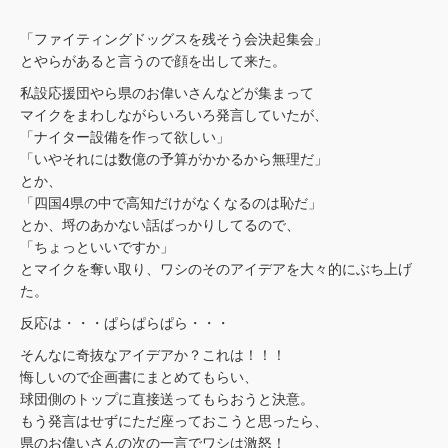
「ファイティングドッグスを残そう会決起集会」
とやらがあると言うので顔を出して来た。
私設応援団やら県のお偉いさんなどが集まって
マイクをまわしながらいろいろ発言していたが、
「ナイター設備を作って欲しい」
「いやそれには数億の予算がかかるから無理だ」
とか、
「四国4県の中で高知だけがなくなるのは恥だ」
とか、埒のあかない話ばっかりしてるので、
「ちょっといいですか」
とマイクを奪い取り、ワシのそのアイデアを大々的にぶち上げ
た。
反応は・・・ぱらぱらぱら・・・
そんなに奇抜なアイデアか？これは！！！
悔しいので企画書にまとめてもらい、
球団側のトップに直接送ってもらおうと決意。
もう発言はせずにただ座っておこうと思ったら、
県のお偉いさんの次の一言でワシは激怒！