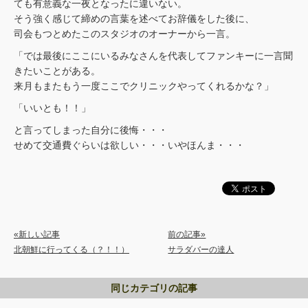
ても有意義な一夜となったに違いない。
そう強く感じて締めの言葉を述べてお辞儀をした後に、
司会もつとめたこのスタジオのオーナーから一言。
「では最後にここにいるみなさんを代表してファンキーに一言聞
きたいことがある。
来月もまたもう一度ここでクリニックやってくれるかな？」
「いいとも！！」
と言ってしまった自分に後悔・・・
せめて交通費ぐらいは欲しい・・・いやほんま・・・
«新しい記事
前の記事»
北朝鮮に行ってくる（？！！）
サラダバーの達人
同じカテゴリの記事