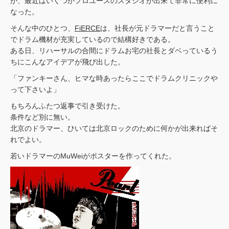
が、最近はいくつかプロユースのスタジオが出来て非常に便利に
なった。
そんな中のひとつ、
FiERCE
は、社長が元ドラマーだと言うこと
でドラム機材が充実しているので結構好きである。
ある日、リハーサルの合間にドラムお宅の社長とダベっているう
ちにこんなアイデアが飛び出した。
「ファンキーさん、ヒマな時あったらここでドラムクリニックや
って下さいよ」
もちろんふたつ返事で引き受けた。
条件など別に無い。
北京のドラマー、ひいては北京ロックのために何かが出来ればそ
れでよい。
若いドラマーのMuWeiがポスターを作ってくれた。