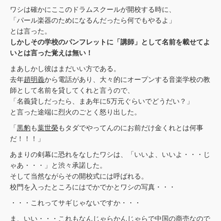
ワシは確かにここのドラムスクールが開校する時に、
「パール楽器のためになるんだったら何でもやるよ」
とは言った。
しかしその学校のパンフレットに「講師」として名前を載せてよ
いとは言った覚えは無い！
まあしかし彼はまだいい方である。
去年
趙明義
から電話があり、大々的にオープンする音楽学校の教
師として名前を貸してくれと言うので、
「名義貸しだったら、まあ年に5万元ぐらいでどうだい？」
と言った途端に烈火のごとく怒り出した。
「
黒豹
も
葉世榮
もタダでやってんのにお前だけ金くれとは何事
だ！！！」
あまりの剣幕に恐れをなしたワシは、「いいよ、いいよ・・・じ
ゃあ・・・」と渋々承諾した。
そして当然ながらその開校式には呼ばれる。
校門を入ったところにはでかでかとワシの写真・・・
・・・これってサギじゃないですか・・・
ま、いい・・・これもなんじゃらかんじゃらで中国の商売なので