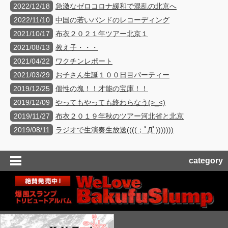
2022/12/18
急激なゼロコロナ緩和で混乱の北京へ
2022/11/10
中国の若いバンドのレコーディング
2021/10/17
布衣２０２１年ツアー北京１
2021/08/13
教え子・・・
2021/04/22
ワクチンレポート
2021/03/29
お子さん生誕１００日目パーティー
2019/12/25
個性の塊！！才能の宝庫！！
2019/12/09
やってもやっても終わらなう(>_<)
2019/11/27
布衣２０１９年秋のツアー河北省と北京
2019/08/11
ラジオで生演奏生放送((((；ﾟДﾟ)))))))
category