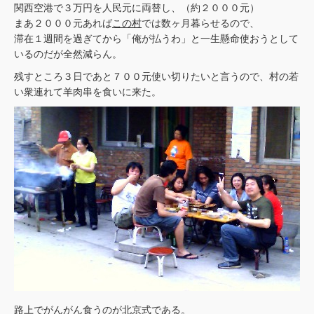
関西空港で３万円を人民元に両替し、（約２０００元）
まあ２０００元あれば
この村
では数ヶ月暮らせるので、
滞在１週間を過ぎてから「俺が払うわ」と一生懸命使おうとして
いるのだが全然減らん。
残すところ３日であと７００元使い切りたいと言うので、村の若
い衆連れて羊肉串を食いに来た。
路上でがんがん食うのが北京式である。