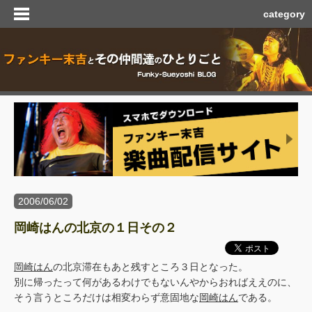
category
2006/06/02
岡崎はんの北京の１日その２
岡崎はん
の北京滞在もあと残すところ３日となった。
別に帰ったって何があるわけでもないんやからおればええのに、
そう言うところだけは相変わらず意固地な
岡崎はん
である。