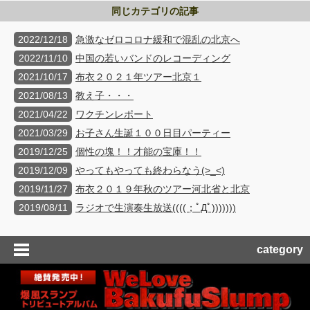
同じカテゴリの記事
2022/12/18
急激なゼロコロナ緩和で混乱の北京へ
2022/11/10
中国の若いバンドのレコーディング
2021/10/17
布衣２０２１年ツアー北京１
2021/08/13
教え子・・・
2021/04/22
ワクチンレポート
2021/03/29
お子さん生誕１００日目パーティー
2019/12/25
個性の塊！！才能の宝庫！！
2019/12/09
やってもやっても終わらなう(>_<)
2019/11/27
布衣２０１９年秋のツアー河北省と北京
2019/08/11
ラジオで生演奏生放送((((；ﾟДﾟ)))))))
category