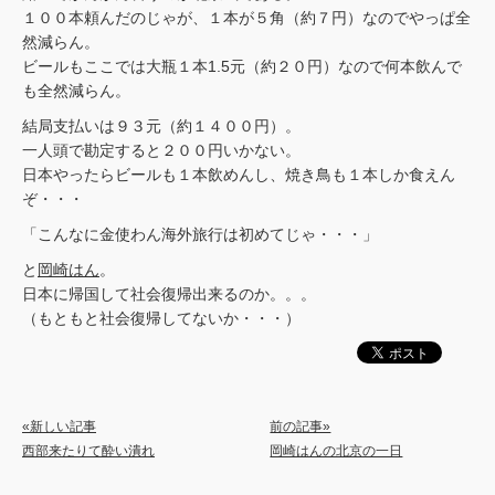
１００本頼んだのじゃが、１本が５角（約７円）なのでやっぱ全
然減らん。
ビールもここでは大瓶１本1.5元（約２０円）なので何本飲んで
も全然減らん。
結局支払いは９３元（約１４００円）。
一人頭で勘定すると２００円いかない。
日本やったらビールも１本飲めんし、焼き鳥も１本しか食えん
ぞ・・・
「こんなに金使わん海外旅行は初めてじゃ・・・」
と
岡崎はん
。
日本に帰国して社会復帰出来るのか。。。
（もともと社会復帰してないか・・・）
«新しい記事
前の記事»
西部来たりて酔い潰れ
岡崎はんの北京の一日