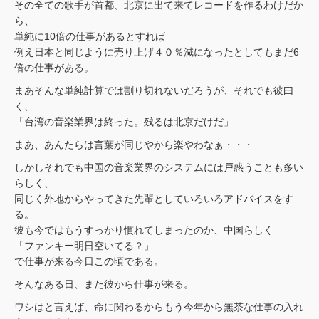
その全ての歌手が首都、北京に出て来てレコードを作るわけだか
ら、
単純に10倍の仕事があるとすれば
例え日本と同じように売り上げ４０％減になったとしてもまだ6
倍の仕事がある。
まあそんな単純計算では割り切れないだろうが、それでも彼曰
く、
「台湾の音楽業界は終った。残るは北京だけだ」
まあ、あんたらは言葉が同じやから楽やわなぁ・・・
しかしそれでも中国の音楽業界のシステムには戸惑うことも多い
らしく、
同じく外地からやってきた先輩としていろいろアドバイスをす
る。
彼も今ではもうすっかり慣れてしまったのか、中国らしく
「ファンキー明日空いてる？」
で仕事が来る今日この頃である。
そんなある日、また彼から仕事が来る。
ワシはと言えば、命に関わるからもう今年から無茶な仕事の入れ