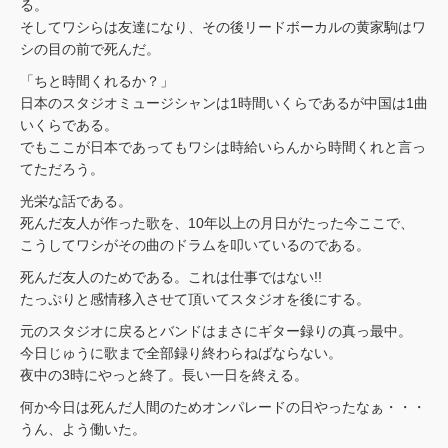
る。
そしてワシらは友達になり、その後リードボーカルの黄家駒はワ
シの目の前で死んだ。
「ちと時間くれるか？」
日本のスタジオミュージシャンは1時間いくらであるが中国は1曲
いくらである。
でもここが日本であってもワシは時給いらんから時間くれと言っ
てただろう。
光栄な話である。
死んだ友人が作った歌を、10年以上の月日がたった今ここで、
こうしてワシがその曲のドラムを叩いているのである。
死んだ友人のためである。これは仕事ではない!!
たっぷりと感情移入させて頂いてスタジオを後にする。
元のスタジオに戻るとバンドはまさにギター録りの真っ最中。
今日じゅうに歌まで全部録り終わらねばならない。
夜中の3時にやっと終了。長い一日を終える。
何か今日は死んだ人間のためオンパレードの日やったなぁ・・・
うん、よう働いた。