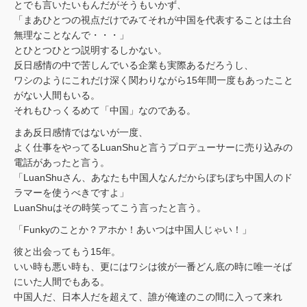
とでも言いたいもんだがそうもいかず、
「まあひとつの視点だけでみてそれが中国を代表することは土台
無理なことなんで・・・」
とひとつひとつ説明するしかない。
反日感情の中で苦しんでいる企業も実際あるだろうし、
ワシのようにこれだけ深く関わりながら15年間一度もあったこと
がない人間もいる。
それもひっくるめて「中国」なのである。
まあ反日感情ではないが一度、
よく仕事をやってるLuanShuと言うプロデューサーに売り込みの
電話があったと言う。
「LuanShuさん、あなたも中国人なんだからぼちぼち中国人のド
ラマーを使うべきですよ」
LuanShuはその時笑ってこう言ったと言う。
「Funkyのことか？アホか！あいつは中国人じゃい！」
彼と出会ってもう15年。
いい時も悪い時も、更にはワシは彼が一番どん底の時に唯一そば
にいた人間でもある。
中国人だ、日本人だを超えて、誰が俺達のこの間に入って来れ