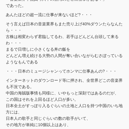
であった。
あんたほどの超一流に仕事が来ないほど?・・・
そう言えば日本の音楽業界もまた売り上げ40%ダウンたらなんた
ら・・・
古株は相変わらず君臨してるわ、若手はどんどん台頭して来る
わ・・・
まるで日増しに小さくなる丼の飯を
どんどん増え続ける大勢の人間が奪い合いながらむさぼっている
ようなもんである
・・・日本のミュージシャンってホンマに仕事あんの?・・・
インターネットのダウンロード等に押され、全世界どこの音楽界
も不況である。
中国の海賊版事情も同様に、いやもっと深刻ではあるのだが、
この国はそれを上回るほど人口が多い。
日本全土がすっぽり入るぐらいの土地と人口を持つ中国のいち地
方には、
日本人の歌手と同じぐらいの数の歌手がいて、
その地方が単純に10個以上はあり、