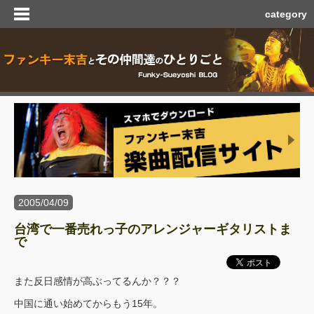
category
2005/04/09
台湾で一番売れっ子のアレンジャーギタリストま
で
また反日感情が高ぶってるんか？？？
中国に通い始めてからもう15年。