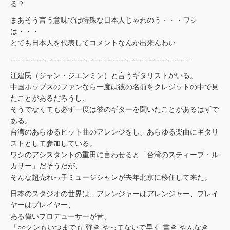
る？
まあそう言う意味では特殊な日本人じゃわのう・・・ワシ
は・・・
とても日本人を代表してコメントなんか出来んわい
----------------------------------------------------------------------
江建民（ジャン・ジエンミン）と言うギタリストがいる。
中国ポップスのファンなら一度は彼の名前をクレジットの中で見
たことがあるだろうし、
そうでなくても必ず一度は彼のギターを聞いたことがあるはずで
ある。
台湾のあらゆるヒット曲のアレンジをし、あらゆる楽曲にギタリ
ストとして参加している。
ワシのアシスタントの重田に言わせると「台湾のスティーブ・ル
カサー」だそうだが、
そんな超売れっ子ミュージシャンが去年北京に移住して来た。
日本のスタジオの世界は、アレンジャーはアレンジャー、プレイ
ヤーはプレイヤー、
ある偉いプロデューサーが昔、
「○○クンもいつまでも”弾き”やってないで早く”書き”やんなき