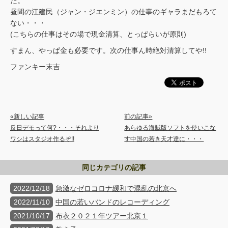
た。
昼間の江建民（ジャン・ジエンミン）の仕事のギャラまだもろて
ない・・・
(こちらの仕事はその場で現金清算、とっぱらいが原則)
すまん、やっぱ金も必要です。次の仕事ん時絶対清算してや!!
ファンキー末吉
«新しい記事
前の記事»
反日デモって何?・・・それより
あらゆる海賊版ソフトを使いこな
ワシはスタジオ作るぞ!!
す中国の若き天才達に・・・
同じカテゴリの記事
2022/12/18
急激なゼロコロナ緩和で混乱の北京へ
2022/11/10
中国の若いバンドのレコーディング
2021/10/17
布衣２０２１年ツアー北京１