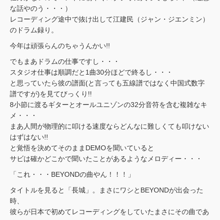
な話やのう・・・）
レコーディング途中で抜け出して江建民（ジャン・ジエンミン）
のドラム録り。
今年は頑張らんのちゃうんかい!!
でもまあドラムの仕事ですし・・・
スタジオ仕事は順調だと1曲30分ほどで終るし・・・
と思っていたら彼の譜面(と言っても五線譜ではなく中国式数字
譜ですが)を見てびっくり!!
8小節に渡るギターとオールユニゾンの32分音符を含む複雑なキ
メ・・・
まあ人間が物理的に叩ける速度ならどんなに難しくても叩けない
はずはない!!
と覚悟を決めてそのままDEMOを聞いていると
サビは確かどこかで聞いたことがあるようなメロディー・・・
「これ・・・BEYONDの曲やん！！！」
タイトルを見ると「長城」。まさにワシとBEYONDが出会った
時、
彼らが日本で初めてレコーディングをしていたまさにその曲であ