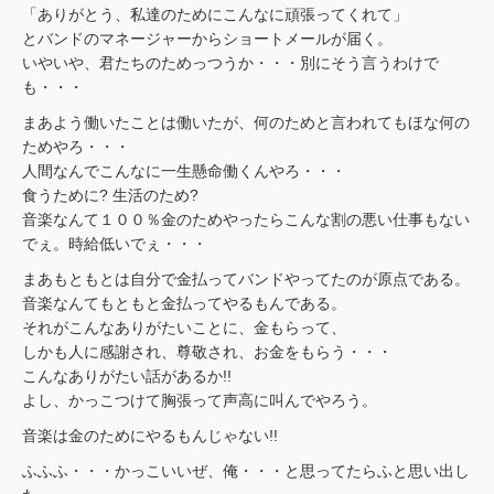
「ありがとう、私達のためにこんなに頑張ってくれて」
とバンドのマネージャーからショートメールが届く。
いやいや、君たちのためっつうか・・・別にそう言うわけで
も・・・
まあよう働いたことは働いたが、何のためと言われてもほな何の
ためやろ・・・
人間なんでこんなに一生懸命働くんやろ・・・
食うために? 生活のため?
音楽なんて１００％金のためやったらこんな割の悪い仕事もない
でぇ。時給低いでぇ・・・
まあもともとは自分で金払ってバンドやってたのが原点である。
音楽なんてもともと金払ってやるもんである。
それがこんなありがたいことに、金もらって、
しかも人に感謝され、尊敬され、お金をもらう・・・
こんなありがたい話があるか!!
よし、かっこつけて胸張って声高に叫んでやろう。
音楽は金のためにやるもんじゃない!!
ふふふ・・・かっこいいぜ、俺・・・と思ってたらふと思い出し