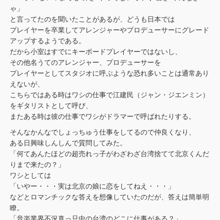
ゃ」
と言ってたのを聞いたことがあるが、どうも日本では
プレイヤーを卒業してアレンジャーやプロデューサーにグレード
アップするようである。
だから小室はすでにキーボードプレイヤーではないし、
その他名うてのアレンジャー、プロデューサーを
プレイヤーとしてスタジオに呼ぶような恐れ多いことは通常あり
えないが、
こちらではある時はワシの仕事で江建民（ジャン・ジエンミン）
をギタリストとして呼び、
またある時は彼の仕事でワシがドラマーで呼ばれたりする。
そんなかんなでしょっちゅう仕事をしてるので仲良くなり、
ある日興味しんしんで質問してみた。
「何てあんたほどの超売れっ子がわざわざ台湾捨てて北京くんだ
りまで来たの？」
ワシとしては
「いやー・・・実は北京の娘に恋をしてねえ・・・」
などとロマンチックな答えを想像していたのだが、答えは簡単明
瞭。
「音楽業界不況真っ只中の台湾のどこに仕事がある？」