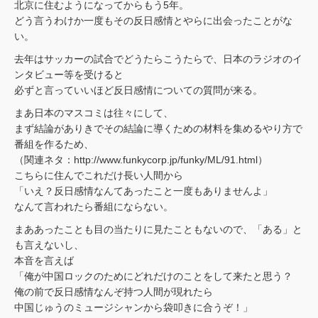
北京に住むようになってからもう5年。
どう言うわけか一度もその反日感情とやらに出会ったことがな
い。
去年はサッカーの試合でどうたらこうたらで、日本のラジオのイ
ンタビュー等を受けると
必ずと言っていいほど反日感情についての質問が来る。
まあ日本のマスコミは往々にして、
まず結論がありきでその結論に導くための材料を集めるやり方で
番組を作るため、
（関連ネタ：http://www.funkycorp.jp/funky/ML/91.html）
こちらに住んでこれだけ長い人間から
「いえ？反日感情なんてあったこと一度もありませんよ」
なんて言われたら番組にならない。
まああったことも目の当たりに見たこともないので、「ある」と
も言えないし、
本音を言えば
「俺が中国ロックのためにどれだけのことをして来たと思う？
俺の前で反日感情なんぞ持つ人間が現れたら
中国じゅうのミュージシャンから袋叩きに合うぞ！」