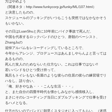
方はやめよう
（関連ネタ：http://www.funkycorp.jp/funky/ML/107.html）
と決意したものの、
スケジュールのブッキングがいつもこうも突然ではなかなかそう
もいかない。
その日はLuanShuと共に10年前にバイク事故で死んだ、
中国を代表するロックバンドのひとつ、唐朝のベーシスト、
ZhangJuの
追悼アルバムをレコーディングしているところで、
今年からアレンジ、プロデュースはあんましやらんよと言っては
あるものの、
死んだ友人のためならいた仕方ない。これは仕事ではない!!
若いバンドをひとつ受け持って、
風呂もトイレもない長屋のような彼らの住居の彼らの練習場でリ
ハをし、語り合い、
「俺、好きやなあ・・・こんな生活・・・」
と、また自分の四畳半時代を懐かしみながら感情移入し、
まさにそのレコーディング当日にダブルブッキングで仕事を受け
るハメとなる。
仕方がないのでバンドに朝早くスタジオに入ってもらい、（迷惑