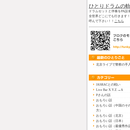
ひとりドラムの
ドラムセットと伴奏をPA設
全世界どこにでも行きます
呼んで下さい！！
こちら
北京ライブで警察の手
JASRACとの戦い
Live Bar X.Y.Z.→A
Pさんの話
おもろい話
おもろい話（中国のそ
方）
おもろい話（北京）
おもろい話（日本）
おもろい話（最優秀作