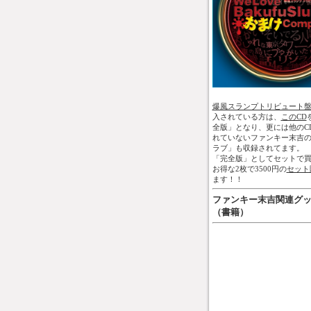
爆風スランプトリビュート
入されている方は、
このCD
全版」となり、更には他のC
れていないファンキー末吉
ラブ」も収録されてます。
「完全版」としてセットで買
お得な2枚で3500円の
セット
ます！！
ファンキー末吉関連グ
（書籍）