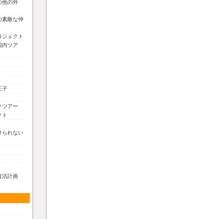
の他の外
の素敵な仲
ロジェクト
国内ツア
く
王子
クツアー
クト
けられない
復活計画