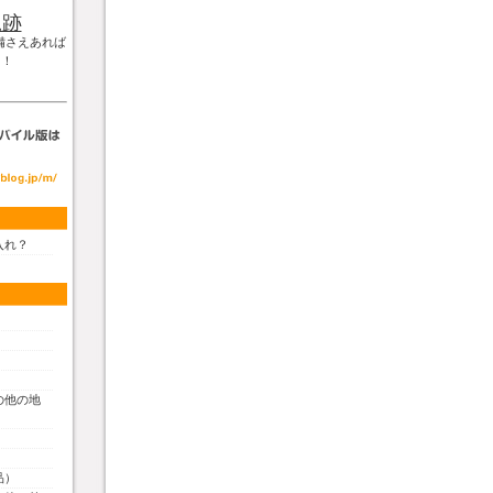
軌跡
備さえあれば
！！
入れ？
の他の地
品）