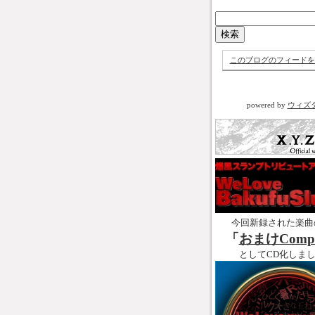
このブログのフィードを
powered by
ウィズ
今回新録された楽曲
「
おまけCompl
としてCD化しま