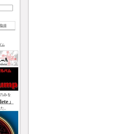
取得
ダム
のみを
ete」
した。