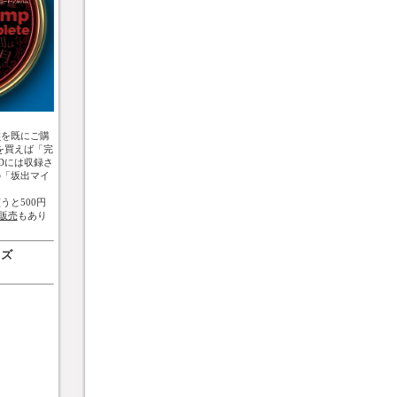
盤
を既にご購
を買えば「完
Dには収録さ
の「坂出マイ
うと500円
販売
もあり
ッズ