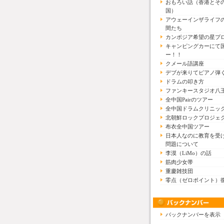
おもろい話（香港とそ
国）
アウェーインザライフ
間たち
カンボジア希望の星プ
キャンピングカーにて
ー！！
クメール語講座
デブが来りてピアノ弾
ドラムの叩き方
ファンキースタジオ八
全中国Pairのツアー
全中国ドラムクリニッ
北朝鮮ロックプロジェ
布衣全中国ツアー
日本人なのに教育を受
問題について
李漠（LiMo）の話
筋肉少女帯
重慶雑技団
零点（ゼロポイント）
バックナンバーを表示