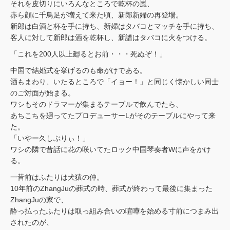
それを皮切りにいろんなところで乾杯の嵐、
赤ら顔に千鳥足が増えて来た頃、新郎新婦の再登場。
新郎は白酒と杯を手に持ち、新婦はタバコとマッチを手に持ち、
客人に対して新郎は酒を乾杯し、新譜はタバコに火をつける。
「これを200人以上廻るとお前・・・死ぬぞ！」
中国で結婚式を挙げるのも命がけである。
酒もまわり、いたるところで「イョー！」と同じく懐かしい同士
のご対面が始まる。
ワシもそのドラマーが集まるテーブルで飲んでたら、
あちこちを廻ってたプロデューサーLがそのテーブルにやって来
た。
「いやー久しぶりぃ！」
ワシの隣で昔話に花の咲いてたロック中国琴奏者Wに声をかけ
る。
一昔前はふたりは犬猿の仲。
10年前のZhangJuの葬式の時、葬式が終わって最後に集まった
ZhangJuの家で、
酔っ払ったふたりは取っ組み合いの喧嘩を始める寸前につまみ出
されたのが、