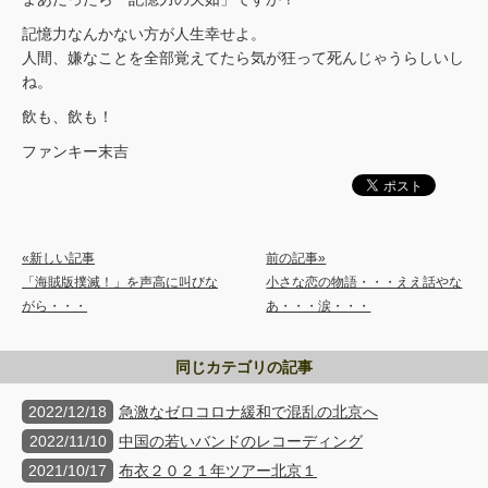
記憶力なんかない方が人生幸せよ。
人間、嫌なことを全部覚えてたら気が狂って死んじゃうらしいし
ね。
飲も、飲も！
ファンキー末吉
«新しい記事
前の記事»
「海賊版撲滅！」を声高に叫びな
小さな恋の物語・・・ええ話やな
がら・・・
あ・・・涙・・・
同じカテゴリの記事
2022/12/18
急激なゼロコロナ緩和で混乱の北京へ
2022/11/10
中国の若いバンドのレコーディング
2021/10/17
布衣２０２１年ツアー北京１