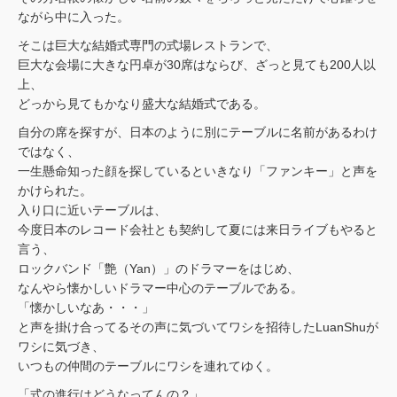
ながら中に入った。
そこは巨大な結婚式専門の式場レストランで、
巨大な会場に大きな円卓が30席はならび、ざっと見ても200人以
上、
どっから見てもかなり盛大な結婚式である。
自分の席を探すが、日本のように別にテーブルに名前があるわけ
ではなく、
一生懸命知った顔を探しているといきなり「ファンキー」と声を
かけられた。
入り口に近いテーブルは、
今度日本のレコード会社とも契約して夏には来日ライブもやると
言う、
ロックバンド「艶（Yan）」のドラマーをはじめ、
なんやら懐かしいドラマー中心のテーブルである。
「懐かしいなあ・・・」
と声を掛け合ってるその声に気づいてワシを招待したLuanShuが
ワシに気づき、
いつもの仲間のテーブルにワシを連れてゆく。
「式の進行はどうなってんの？」