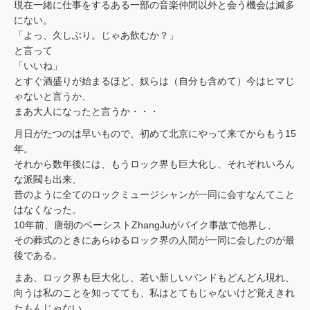
現在一緒に仕事をするある一部の音楽仲間以外と会う機会は滅多
にない。
「よっ、久しぶり。じゃあ飲むか？」
と言って
「いいね」
とすぐ酒盛りが始まるほど、奴らは（自分も含めて）今はヒマじ
ゃないと言うか、
まあ大人になったと言うか・・・
月日がたつのは早いもので、初めて北京にやって来てからもう15
年。
それから数年後には、もうロック界も巨大化し、それぞれいろん
な派閥も出来、
昔のように全てのロックミュージシャンが一同に会すなんてこと
はなくなった。
10年前、唐朝のベーシストZhangJuがバイク事故で他界し、
その葬式のときにあらゆるロック界の人間が一同に会したのが最
後である。
まあ、ロック界も巨大化し、若い新しいバンドもどんどん現れ、
向うは私のことを知ってても、私はとてもじゃないけど覚えきれ
たもんじゃない。