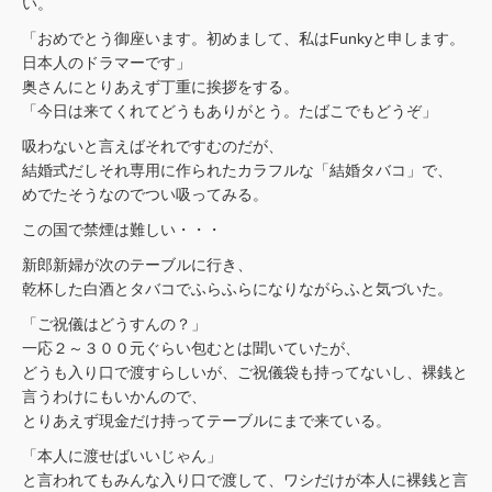
い。
「おめでとう御座います。初めまして、私はFunkyと申します。
日本人のドラマーです」
奥さんにとりあえず丁重に挨拶をする。
「今日は来てくれてどうもありがとう。たばこでもどうぞ」
吸わないと言えばそれですむのだが、
結婚式だしそれ専用に作られたカラフルな「結婚タバコ」で、
めでたそうなのでつい吸ってみる。
この国で禁煙は難しい・・・
新郎新婦が次のテーブルに行き、
乾杯した白酒とタバコでふらふらになりながらふと気づいた。
「ご祝儀はどうすんの？」
一応２～３００元ぐらい包むとは聞いていたが、
どうも入り口で渡すらしいが、ご祝儀袋も持ってないし、裸銭と
言うわけにもいかんので、
とりあえず現金だけ持ってテーブルにまで来ている。
「本人に渡せばいいじゃん」
と言われてもみんな入り口で渡して、ワシだけが本人に裸銭と言