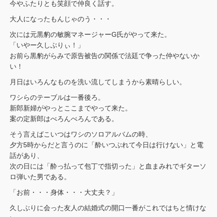
今やふたりとも笑顔で仲良く話す。
大人になったもんじゃのう・・・
次には元黒豹の敏腕マネージャーG氏がやって来た。
「いやー久しぶりぃ！」
お前ら黒豹がらみで原告被告の関係で法廷で争った仲やないか
い！
月日はいろんなものを洗い流してしまうから素晴らしい。
ワシらのテーブルは一番後ろ。
新郎新婦がやっとここまでやって来た。
案の定新郎はべろんべろんである。
そう言えばこいつはワシのソロアルバムの時、
夕方5時からだと言うのに「酔いつぶれて今日は行けない」と電
話があり、
次の日には「酔っ払って包丁で指切った」と血まみれでギターソ
ロ弾いた男である。
「お前・・・身体・・・大丈夫？」
久しぶりに会った友人の結婚式の開口一番がこれではちと情けな