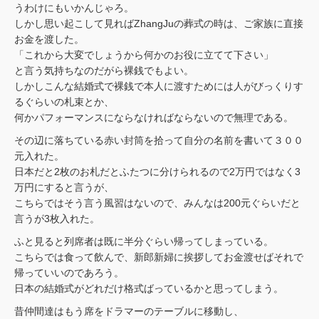
うわけにもいかんじゃろ。
しかし思い起こして見ればZhangJuの葬式の時は、ご家族に直接
お金を渡した。
「これから大変でしょうから何かのお役に立てて下さい」
と言う気持ちなのだがら裸銭でもよい。
しかしこんな結婚式で裸銭で本人に渡すためには人がびっくりす
るぐらいの札束とか、
何かパフォーマンスにならなければならないので無理である。
その辺に落ちている赤い封筒を拾って自分の名前を書いて３００
元入れた。
日本だと2枚のお札だとふたつに分けられるので2万円ではなく3
万円にすると言うが、
こちらではそう言う風習はないので、みんなは200元ぐらいだと
言うが3枚入れた。
ふと見ると列席者は既に半分ぐらい帰ってしまっている。
こちらでは食って飲んで、新郎新婦に挨拶してお金渡せばそれで
帰っていいのであろう。
日本の結婚式がどれだけ格式ばっているかと思ってしまう。
昔仲間達はもう席をドラマーのテーブルに移動し、