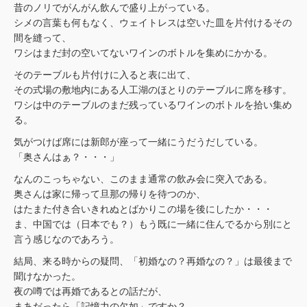
昔のノリでがんがん飲んで盛り上がっている。
シメの言葉も何もなく、ウェイトレスは空いた皿を片付けるその
間を縫って、
ワシはまだ封の空いてないワインのボトルを集めにかかる。
そのテーブルも片付けに入ると表に出て、
その式場の敷地内にある人工湖のほとりのテーブルに席を移す。
ワシは中のテーブルのまだ残っているワインのボトルを拾い集め
る。
気がつけば席には新郎が座って一緒にうだうだしている。
「奥さんはぁ？・・・」
なんのこっちゃない、このまま通常の飲み会に突入である。
奥さんは家に帰って旦那の帰りを待つのか、
はたまた付き合いきれぬとばかりこの場を後にしたか・・・
ま、中国では（日本でも？）もう既に一緒に住んでるから別にと
言う感じなのであろう。
結局、来る時からの疑問、「初婚なの？再婚なの？」は最後まで
聞けなかった。
夜の噂では再婚であるとの話だが、
まあだったら「記憶力の欠如」ですか？