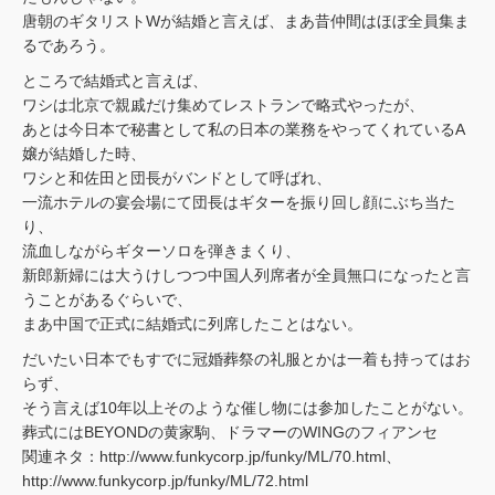
唐朝のギタリストWが結婚と言えば、まあ昔仲間はほぼ全員集ま
るであろう。
ところで結婚式と言えば、
ワシは北京で親戚だけ集めてレストランで略式やったが、
あとは今日本で秘書として私の日本の業務をやってくれているA
嬢が結婚した時、
ワシと和佐田と団長がバンドとして呼ばれ、
一流ホテルの宴会場にて団長はギターを振り回し顔にぶち当た
り、
流血しながらギターソロを弾きまくり、
新郎新婦には大うけしつつ中国人列席者が全員無口になったと言
うことがあるぐらいで、
まあ中国で正式に結婚式に列席したことはない。
だいたい日本でもすでに冠婚葬祭の礼服とかは一着も持ってはお
らず、
そう言えば10年以上そのような催し物には参加したことがない。
葬式にはBEYONDの黄家駒、ドラマーのWINGのフィアンセ
関連ネタ：http://www.funkycorp.jp/funky/ML/70.html、
http://www.funkycorp.jp/funky/ML/72.html