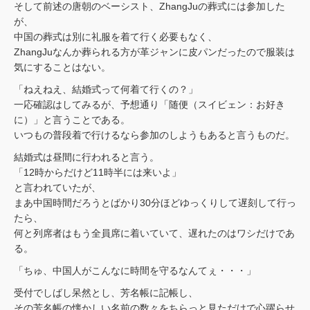
そして前述の唐朝のベーシスト、ZhangJuの葬式には参加した
が、
中国の葬式は別に礼服を着て行く必要もなく、
ZhangJuなんか葬られる方が革ジャンに皮パンだったので服装は
気にすることはない。
「ねえねえ、結婚式って何着て行くの？」
一応確認はしてみるが、予想通り「随便（スイビェン：お好き
に）」と言うことである。
いつもの普段着で行けるなら参加のしようもあると言うものだ。
結婚式は昼間に行われると言う。
「12時からだけど11時半には来いよ」
と言われていたが、
まあ中国時間だろうとばかり30分ほどゆっくりして遅刻して行っ
たら、
何と列席者はもう全員席に着いていて、遅れたのはワシだけであ
る。
「ちゅ、中国人がこんなに時間を守るなんてぇ・・・」
受付でしばし呆然とし、芳名帳に記帳し、
その芳名帳の懐かしい名前の数々をちらっと見ただけで心躍らせ