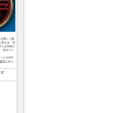
盤
を既にご購
を買えば「完
Dには収録さ
の「坂出マイ
うと500円
販売
もあり
ッズ