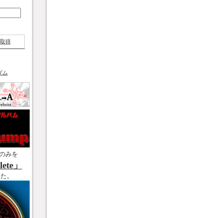
取得
ダム
のみを
ete」
した。