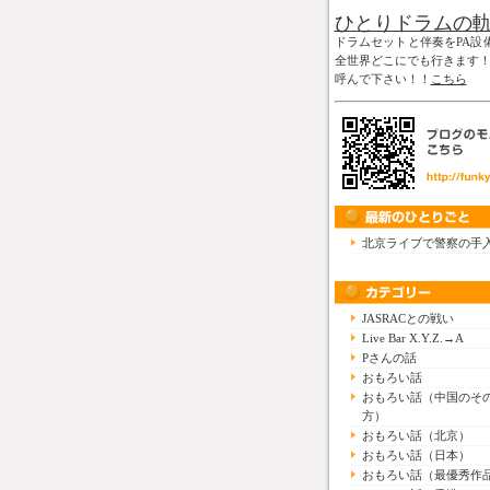
ひとりドラムの
ドラムセットと伴奏をPA設
全世界どこにでも行きます
呼んで下さい！！
こちら
北京ライブで警察の手
JASRACとの戦い
Live Bar X.Y.Z.→A
Pさんの話
おもろい話
おもろい話（中国のそ
方）
おもろい話（北京）
おもろい話（日本）
おもろい話（最優秀作