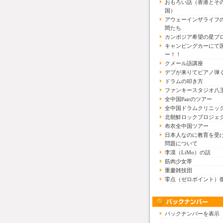
おもろい話（香港とそ
国）
アウェーインザライフ
間たち
カンボジア希望の星プ
キャンピングカーにて
ー！！
クメール語講座
デブが来りてピアノ弾
ドラムの叩き方
ファンキースタジオ八
全中国Pairのツアー
全中国ドラムクリニッ
北朝鮮ロックプロジェ
布衣全中国ツアー
日本人なのに教育を受
問題について
李漠（LiMo）の話
筋肉少女帯
重慶雑技団
零点（ゼロポイント）
バックナンバーを表示