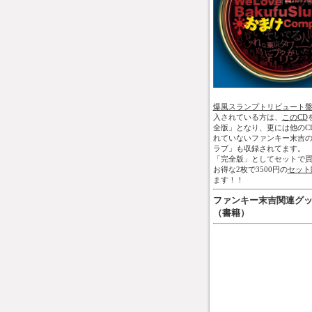
爆風スランプトリビュート
入されている方は、
このCD
全版」となり、更には他のC
れていないファンキー末吉
ラブ」も収録されてます。
「完全版」としてセットで買
お得な2枚で3500円の
セット
ます！！
ファンキー末吉関連グ
（書籍）