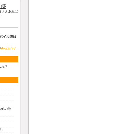
軌跡
備さえあれば
！！
入れ？
の他の地
品）