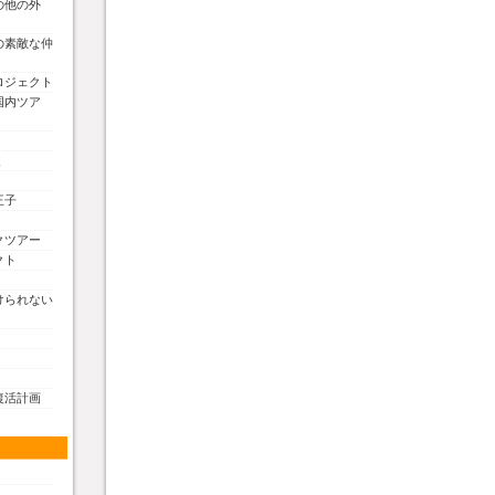
の他の外
の素敵な仲
ロジェクト
国内ツア
く
王子
クツアー
クト
けられない
復活計画