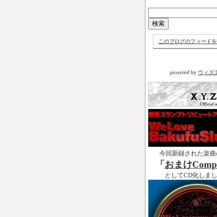
このブログのフィードを
powered by
ウィズ
今回新録された楽曲
「
おまけCompl
としてCD化しま