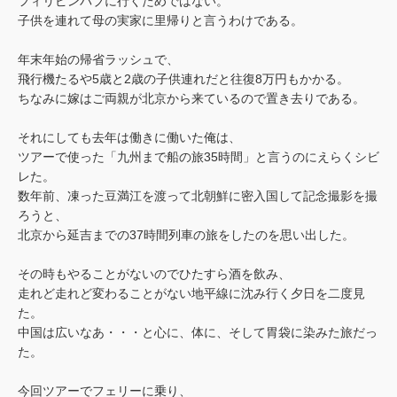
フィリピンパブに行くためではない。
子供を連れて母の実家に里帰りと言うわけである。
年末年始の帰省ラッシュで、
飛行機たるや5歳と2歳の子供連れだと往復8万円もかかる。
ちなみに嫁はご両親が北京から来ているので置き去りである。
それにしても去年は働きに働いた俺は、
ツアーで使った「九州まで船の旅35時間」と言うのにえらくシビ
レた。
数年前、凍った豆満江を渡って北朝鮮に密入国して記念撮影を撮
ろうと、
北京から延吉までの37時間列車の旅をしたのを思い出した。
その時もやることがないのでひたすら酒を飲み、
走れど走れど変わることがない地平線に沈み行く夕日を二度見
た。
中国は広いなあ・・・と心に、体に、そして胃袋に染みた旅だっ
た。
今回ツアーでフェリーに乗り、