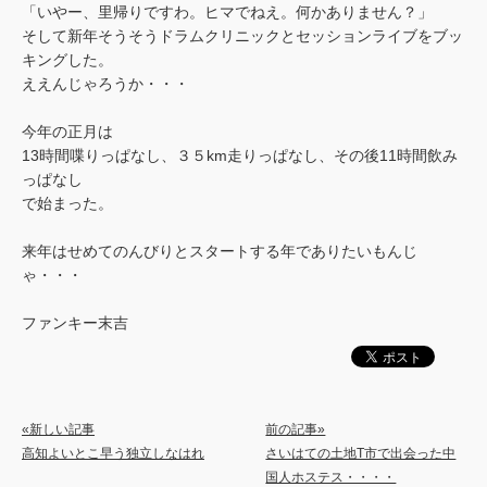
「いやー、里帰りですわ。ヒマでねえ。何かありません？」
そして新年そうそうドラムクリニックとセッションライブをブッ
キングした。
ええんじゃろうか・・・
今年の正月は
13時間喋りっぱなし、３５km走りっぱなし、その後11時間飲み
っぱなし
で始まった。
来年はせめてのんびりとスタートする年でありたいもんじ
ゃ・・・
ファンキー末吉
«新しい記事
前の記事»
高知よいとこ早う独立しなはれ
さいはての土地T市で出会った中
国人ホステス・・・・