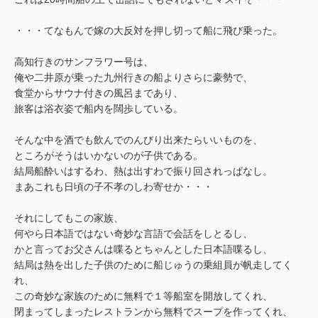
・・・てなもんで嫁の大反対を押し切って船に飛び乗った。
高知行きのサンフラワー号は、
俺や二井原が乗った九州行きの船よりさらに豪勢で、
食堂からサウナ付きの風呂まであり、
旅客は浴衣姿で船内を闊歩している。
そんな中を酒でも飲んでのんびり出来たらいいものを、
ところがそうはいかないのが子供である。
結局船酔いはするわ、熱は出すわで振り回されっぱなし。
まあこれも日頃の子不孝のしわ寄せか・・・
それにしてもこの家族、
何やら日本語ではない奇妙な言語で会話をしとるし、
かと言ってお父さんは喋るとちゃんとした日本語喋るし、
結局は熱を出した子供のために船じゅうの乗組員が帆走してく
れ、
この奇妙な家族のために無料で１等船室を開放してくれ、
閉まってしまったレストランから無料でスープを作ってくれ、