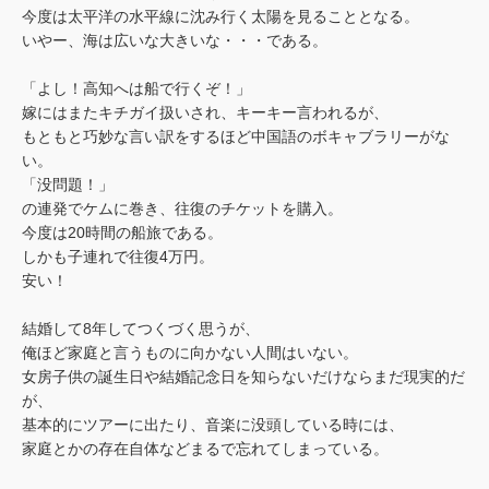
今度は太平洋の水平線に沈み行く太陽を見ることとなる。
いやー、海は広いな大きいな・・・である。
「よし！高知へは船で行くぞ！」
嫁にはまたキチガイ扱いされ、キーキー言われるが、
もともと巧妙な言い訳をするほど中国語のボキャブラリーがな
い。
「没問題！」
の連発でケムに巻き、往復のチケットを購入。
今度は20時間の船旅である。
しかも子連れで往復4万円。
安い！
結婚して8年してつくづく思うが、
俺ほど家庭と言うものに向かない人間はいない。
女房子供の誕生日や結婚記念日を知らないだけならまだ現実的だ
が、
基本的にツアーに出たり、音楽に没頭している時には、
家庭とかの存在自体などまるで忘れてしまっている。