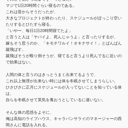
マジで1日20時間ぐらい寝るのである。
これは昔からそうだったが、
大きなプロジェクトが終わったり、スケジュールがぽっこり空い
たりするとひたすら寝る。
「いやー、毎日1日20時間寝てたよ」
と言うと人は「ヤバイよ、死んじゃうよ」と言ったりするが、
嫁もそう思うのか、「キモチワルイ！オキナサイ！」とばんばん
蹴飛ばす。
蹴飛ばそうが殴り倒そうが、寝てると言うより死んでるに近いの
で効果はない。
人間の体と言うのはきっとうまく出来てるようで、
これ以上無理が出来ない時には体を冬眠させてしまうらしい。
ひさびさに正月にスケジュールが入ってないことを知っている体
は、
自らを冬眠させて英気を養おうとしているに違いない。
そんな体の思惑をよそに、
俺は高知のライブハウス、キャラバンサライのマネージャーの西
岡さんに電話を入れる。