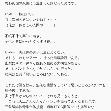
思わぬ国際親善に心温まった旅だったのです。
いやー、旅はいい。
特に異国の旅はいいやねえ・・・
（俺は一体どこの人間や・・・）
不眠不休で高知に着き、
子供と共にやっとぐっすり寝た。
いやー、実は体の調子は最近よくない。
それもこれもツアー中に行った健康診断である。
山梨にギター弾きが院長を務める大病院があるが、
そこにバンドみんなで見てもらいに行った。
結果は全員「悪いところはない」である。
これだけ酒を飲み、無茶な生活をしていて悪いところがないのも
拍子抜けである。
実は手首がやられていて、それも見てもらうと、
「これは大工さんなんかがトンカチ振ってよくなる病気で、
三角繊維軟骨集合体損傷、通称TFCC損傷っつう病気やな。