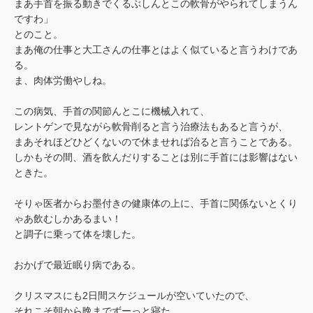
まあ手首を振る動きでくるぶしんとこの軟骨がやられてしまうん
ですわ」
とのこと。
まあ俺の仕事と大工さんの仕事とはよく似ていると言うわけであ
る。
ま、肉体労働やしね。
この病気、手首の関節んとこに機械入れて、
レントゲンで見ながら軟骨削ると言う治療法もあると言うが、
まあそれほどひどくないので休ませれば治ると言うことである。
しかもその間、酒を飲んだりすることは別に手首には影響はない
ときた。
そりゃ医者からお墨付きの健康体の上に、手首に関係ないとくり
ゃあ飲むしかあるまい！
と調子に乗って体を壊した。
おかげで最近眠り病である。
クリスマスにも2日間スケジュールが空いていたので、
それこそ朝から晩までずーっと寝た。