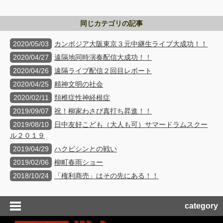
同じカテゴリの記事
2020/05/03
カンボジア大阪東京３元中継生ライブ大成功！！
2020/04/27
遠隔地同時演奏配信大成功！！
2020/04/26
遠隔ライブ配信２回目レポート
2020/04/25
精神文明の社会
2020/02/11
頚椎症性神経根症
2019/09/07
祝！柳家わさび真打ち昇進！！
2019/08/10
日中友好こども（大人も可）サマードラムスクー
ル２０１９
2019/04/29
ハクビシンとの戦い
2019/02/06
柳町春雨ショー
2018/10/24
「権利商売」はその先にある！！
category