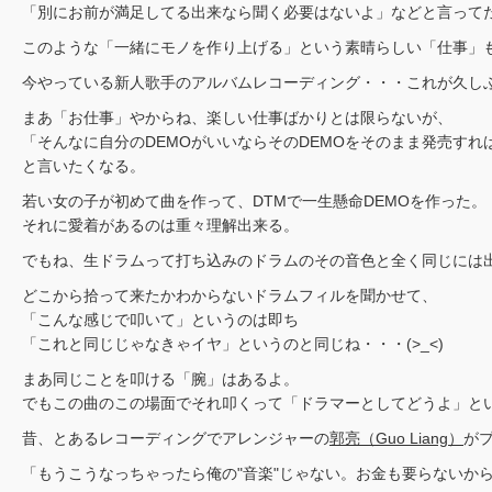
「別にお前が満足してる出来なら聞く必要はないよ」などと言って
このような「一緒にモノを作り上げる」という素晴らしい「仕事」
今やっている新人歌手のアルバムレコーディング・・・これが久しぶり
まあ「お仕事」やからね、楽しい仕事ばかりとは限らないが、
「そんなに自分のDEMOがいいならそのDEMOをそのまま発売すれ
と言いたくなる。
若い女の子が初めて曲を作って、DTMで一生懸命DEMOを作った。
それに愛着があるのは重々理解出来る。
でもね、生ドラムって打ち込みのドラムのその音色と全く同じには
どこから拾って来たかわからないドラムフィルを聞かせて、
「こんな感じで叩いて」というのは即ち
「これと同じじゃなきゃイヤ」というのと同じね・・・(>_<)
まあ同じことを叩ける「腕」はあるよ。
でもこの曲のこの場面でそれ叩くって「ドラマーとしてどうよ」と
昔、とあるレコーディングでアレンジャーの
郭亮（Guo Liang）
が
「もうこうなっちゃったら俺の"音楽"じゃない。お金も要らないか