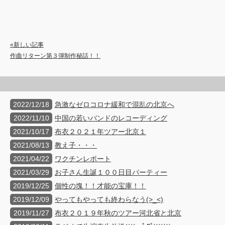
«新しい記事
作曲リターン第３弾制作秘話！！
2022/12/18
急激なゼロコロナ緩和で混乱の北京へ
2022/11/10
中国の若いバンドのレコーディング
2021/10/17
布衣２０２１年ツアー北京１
2021/08/13
教え子・・・
2021/04/22
ワクチンレポート
2021/03/29
お子さん生誕１００日目パーティー
2019/12/25
個性の塊！！才能の宝庫！！
2019/12/09
やってもやっても終わらなう(>_<)
2019/11/27
布衣２０１９年秋のツアー河北省と北京