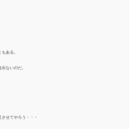
ともある。
は出ないのだ。
足させてやろう・・・