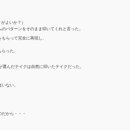
。
りがよいか？）
ムのパターンをそのまま叩いてくれと言った。
をもらって完全に再現し、
もらった。
g）が選んだテイクは自然に叩いたテイクだった。
はいない。
のだから・・・