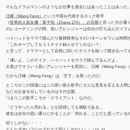
そんなドラムマシンのようなお仕事も過去にはあったことはあった
汪峰（Wang Feng）
という中国を代表するロック歌手
（
世界的人気女優「章子怡（Zhang ZiYi）」の旦那
と言った方が通
のレコーディングの時、若いアレンジャーは自分の打ち込んだドラ
ハイハットをウラで踏んだり複雑怪奇なそのパターンをワシは時間
「これキープしてもう１テイク録らせてくれない？」
と言って、ドラマーとして自然に叩いたテイクを録って聴き比べて
「凄いよ、このテイク、ハイハットをウラで踏んでるんだよ」
大喜びでそういう若いアレンジャーを尻目に、汪峰（Wang Fen
だから汪峰（Wang Feng）は「天下」を取ったのだ。
ところがこの現場にはこの若い新人歌手にそんな意見を言える人間
なにせお金を出しているのはその父親、
つまりこの歌手こそが「クライアント」なのだ。
「どうやったら売れる」とか説得しても無駄である。
彼女は自分の思い通りにやることが「売れる」ことだと思っている
叩くしかない・・・
どんなダサいフレーズだとて叩くしかない・・・(>_<)