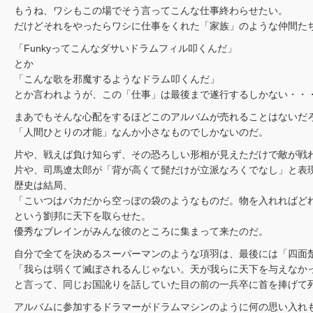
もうね、ワシもこの場でそう言ってこんな仕事終わらせたい。
だけどそれをやったらワシに仕事をくれた「家族」のような仲間たちに
「Funkyってこんなダサいドラムフィル叩くんだ」
とか
「こんな歌を邪魔するようなドラム叩くんだ」
とか言われようが、この「仕事」は最後まで遂行するしかない・・
まあでもそんな心配をするほどこのアルバムが売れることはないだ
「人間ひとりの才能」なんか小さなものでしかないのだ。
片や、戦えば負け知らず、その恐ろしい形相が見えただけで敵が戦
片や、司馬遼太郎が「背が高くて髭だけが立派なろくでなし」と表
歴史は結局、
「こいつはバカだから空っぽの袋のようなものだ。物を入れればど
という劉邦に天下を取らせた。
優秀なブレインがみんな彼のところに集まって来たのだ。
自分で全てを決めるスーパーマンのような項羽は、最後には「四面
「我らは弱くて滅ぼされるんじゃない。天が我らに天下を与えなか
と言って、同じお国訛りを話していた目の前の一兵卒に首を捧げて
アルバムに参加するドラマーがドラムマシンのように何の思い入れ