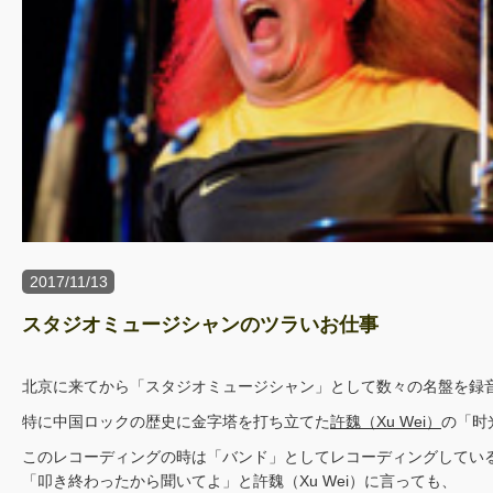
2017/11/13
スタジオミュージシャンのツラいお仕事
北京に来てから「スタジオミュージシャン」として数々の名盤を録
特に中国ロックの歴史に金字塔を打ち立てた
許魏（Xu Wei）
の「时
このレコーディングの時は「バンド」としてレコーディングしてい
「叩き終わったから聞いてよ」と許魏（Xu Wei）に言っても、