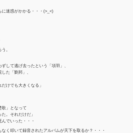
迷惑がかかる・・・(>_<)
・
ろう。
わずして逃げ去ったという「項羽」、
現した「劉邦」、
れだけでも大きくなる」
楚歌」となって
った。それだけだ」
死んでいった・・・
もなく叩いて録音されたアルバムが天下を取るか？・・・