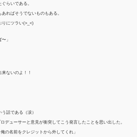
たぐらいである。
もあればそうでないものもある。
にツラい(>_<)
ば〜」
出来ないのよ！！
いう話である（涙）
プロデューサーと意見が衝突してこう発言したことを思い出した。
ら俺の名前をクレジットから外してくれ」