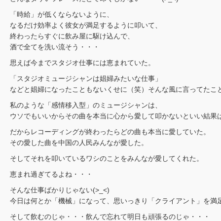
「時給」が低くならないように、
なるだけ効率よく彼女が満足するように叩いて、
終わったらすぐに飲み屋に駆け込んで、
酒で全てを洗い流そう・・・
思えば今までスタジオ仕事には恵まれていた。
「スタジオミュージシャンは娼婦みたいな仕事」
などと娼婦になったこともないくせに（笑）そんな風に言ってたこ
私のような「感情移入型」のミュージシャンは、
ウソでもいいからその曲を本当に心から愛して叩かないといい結果
だからレコーディングが終わったらどの曲も本当に愛していた。
その愛した曲を中国の人民みんなが愛した。
そしてそれを叩いているワシのことをみんなが愛してくれた。
恵まれ過ぎてるよね・・・
そんな仕事ばかりじゃない(>_<)
今日は何とか「機械」になって、思いっきり「クライアント」を満
そして飲むのじゃ・・・飲んで忘れて明日も頑張るのじゃ・・・