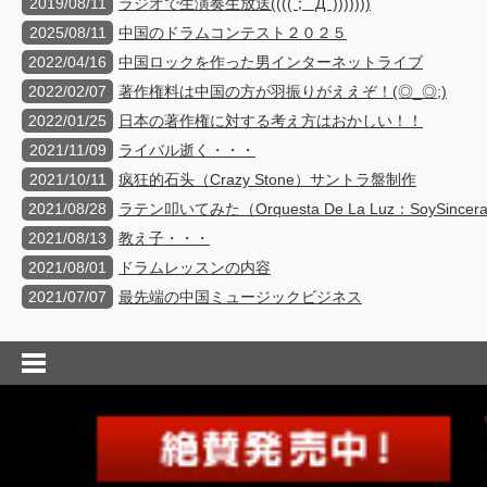
2019/08/11
ラジオで生演奏生放送((((；ﾟДﾟ)))))))
2025/08/11
中国のドラムコンテスト２０２５
2022/04/16
中国ロックを作った男インターネットライブ
2022/02/07
著作権料は中国の方が羽振りがええぞ！(◎_◎;)
2022/01/25
日本の著作権に対する考え方はおかしい！！
2021/11/09
ライバル逝く・・・
2021/10/11
疯狂的石头（Crazy Stone）サントラ盤制作
2021/08/28
ラテン叩いてみた（Orquesta De La Luz：SoySincer
2021/08/13
教え子・・・
2021/08/01
ドラムレッスンの内容
2021/07/07
最先端の中国ミュージックビジネス