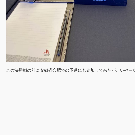
この決勝戦の前に安徽省合肥での予選にも参加して来たが、いやー