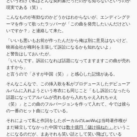
というわけで私はどんな契約書だったのかも知らないというのが
現実である（笑）。
こんなものが有効なのかどうかはわからないが、エンディングテ
ーマを作って歌ったラッパーが「この曲を発売したいんだけどい
いですか？」と連絡して来た。
「いいも悪いもお前が作ったんだから俺は別に意見はないけど、
映画会社が権利を主張して訴訟になるかも知れないよ」
と警告はしておいたが、
「いいんです。訴訟になれば話題になってますますこの曲が売れ
ますから」
と言うので「さすが中国（笑）」と感心した記憶がある。
そんなこんなで、この挿入歌を私がプロデュースしたデビューア
ルバムに入れようという布衣にも同じこと「もし訴訟になったら
話題になってアルバムが売れるから入れちゃえ入れちゃえ
（笑）」とこの曲のフルバージョンを作って入れて、今では彼ら
の一番のヒット曲になっている。
それによって私と作詞をしたボーカルのLaoWuは当時著作権が
まだ確立してなかった中国では
数十億円「儲け損ねた」
というこ
とになるのだが、まあそれも笑い話として笑い飛ばしている