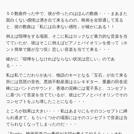
５０数曲作った中で、彼が作ったのはほんの数曲・・・まあまた
面白くない感情は湧き出て来るものの、映画を全部通して見る
と、彼の数曲は「私には出来ない感性」が確かにある！！
例えば喧嘩をする場面、そこに私はロックなど暴力的な音楽を当
てていたが、彼はそこに例えばピアノとバイオリンを使って（ホ
ント簡単で腹が立つ笑）悲しい音楽を当てて来る・・・
確かに「喧嘩をしなければならない状況は悲しい」のであ
る・・・
私は私でこだわりがあり、物語のキーとなる「宝石」が出て来る
所には琵琶の音色、悪徳不動産屋はエレキギター、重慶の田舎泥
棒にはバンドのサウンド、香港の泥棒には電子系と、コンセプト
に基づいて音楽を当てているが、彼はピアノとバイオリンでその
コンセプトをぶち壊したことになる・・・
ところが効果は大きい・・・私はあまりにもそのコンセプトに縛
られ過ぎて、もういくつかの場面にはそのコンセプトで音楽は当
てられなくなってしまったのだ・・・
「Funky、映画音楽で一番何が大切か教えてやろう・・・それ