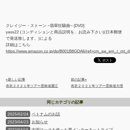
クレイジー・ストーン ~翡翠狂騒曲~ [DVD]
yass22 (コンディションと商品説明を、お読み下さい)(日本郵便
で発送致します。)による
詳細はこちら:
https://www.amazon.co.jp/dp/B001B8GDA6/ref=cm_sw_em_r_
«新しい記事
前の記事»
布衣２０２１年ツアー雲南省麗江
布衣２０２１年ツアー雲南省大理
同じカテゴリの記事
2025/02/24
ベトナムのお話
2023/04/23
お知らせ
2022/04/16
中国ロックを作った男インターネットライブ