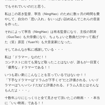
でもそれでいいのだと思う。
私はこの若き監督、寧浩（NingHao）のために数ヶ月の時間を費
やして、自分の「思い入れ」をいっぱい詰め込んでこれらの音楽
を作った。
それによって寧浩（NingHao）は有名監督になり、主役の郭涛
（GuoTao）も大俳優になり、ちょちょいと数曲だけやって逃げ
た（笑）原芸（YuanYi）も大音楽家になった。
そしてみんなが私に感謝している・・・
私は「ドラマー」なのだ！！
コンテストに出ても賞など取ったことはないが、誰もが一目置く
「優秀な」ドラマーである！！
いつも若い衆にこんなことを言っているではないか！！
「下手なドラマーは"ドラムが下手くそ"だと評価される。いいド
ラマーは"いいバンドだね"と評価される。ドラム人生とはそんな
もんだよ・・・」
十数年ぶりにじっくりと全て見させて頂いたこの映画・・・本当
に「いい映画」である！！