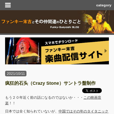
category
2021/10/11
疯狂的石头（Crazy Stone）サントラ盤制作
もう２０年近く前の話になるのではないか・・・
この映画音
楽
！！
日本では全く知られていないが、
中国ではその年のタイタニック