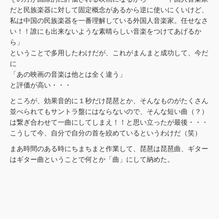
だと民族楽器に対して固定概念があるから逆に使いにくいけど、
私は中国の民族楽器を一番理解している外国人音楽家。任せなさ
い！！誰にも出来ないような素晴らしい音楽をつけてあげるか
ら」
ということで多用したわけだが、これがまんまと成功して、今だ
に
「あの映画の音楽は他とは全く違う」
と評価が高い・・・
ところが、効果音的に１秒だけ琵琶とか、そんなものがたくさん
並べられてもサントラ盤にはならないので、そんな短い曲（？）
は繋ぎ合わせて一曲にしてしまえ！！と思い立ったが最後・・・
こうして今、自分で自分の首を絞めているというわけだ（笑）
まあ時間のある時にちまちまと作業して、琵琶は琵琶曲、ギター
はギター曲ということで何とか「曲」にして納めた。