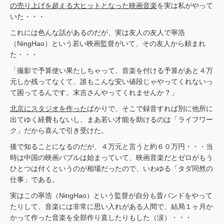
の売り上げを超える大ヒットとなった映画音楽
を実は私がやって
いた・・・
これには色んな話があるのだが、実は友人の友人で寧浩
（NingHao）という若い映画監督がいて、その友人から頼まれ
た・・・
「撮影で予算使い果たしちゃって、音楽を付ける予算があと４万
元しか残ってなくて、誰もこんな安い値段じゃやってくれないっ
て困ってるんです。末吉さんやってくれませんか？」
北京にスタジオを作った
ばかりで、そこで録音すれば別に他所に
出てゆく経費もないし、まあ若い才能を助けるのは「ライフワー
ク」だから喜んで引き受けた。
後で知ることになるのだが、４万元と言うと約６０万円・・・当
時は中国の映画バブルは始まっていて、映画音楽だとゼロがもう
ひとつは付くというのが相場だったので、いわゆる「タダ同然の
仕事」である。
実はこの寧浩（NingHao）という監督が自分も昔バンドをやって
たりして、音楽には非常に思い入れがある人間で、結局１ヶ月か
かって作った音楽を全部作り直したりもした（涙）・・・