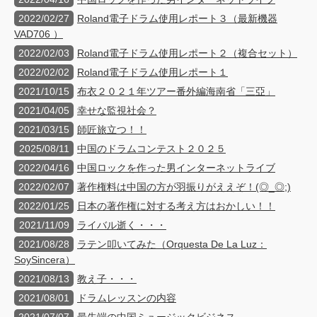
2022/02/27
Roland電子ドラム使用レポート３（最新機器
VAD706 ）
2022/02/03
Roland電子ドラム使用レポート２（複合セット）
2022/02/02
Roland電子ドラム使用レポート１
2021/10/15
布衣２０２１年ツアー番外編海南省「三亞」
2021/04/05
幸せな監視社会？
2021/03/15
師匠旅立つ！！
2025/08/11
中国のドラムコンテスト２０２５
2022/04/16
中国ロックを作った男インターネットライブ
2022/02/07
著作権料は中国の方が羽振りがええぞ！(◎_◎;)
2022/01/25
日本の著作権に対する考え方はおかしい！！
2021/11/09
ライバル逝く・・・
2021/08/28
ラテン叩いてみた（Orquesta De La Luz：
SoySincera）
2021/08/13
教え子・・・
2021/08/01
ドラムレッスンの内容