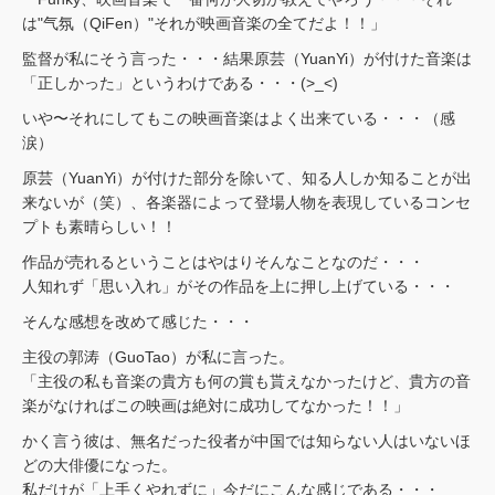
は"气氛（QiFen）"それが映画音楽の全てだよ！！」
監督が私にそう言った・・・結果原芸（YuanYi）が付けた音楽は
「正しかった」というわけである・・・(>_<)
いや〜それにしてもこの映画音楽はよく出来ている・・・（感
涙）
原芸（YuanYi）が付けた部分を除いて、知る人しか知ることが出
来ないが（笑）、各楽器によって登場人物を表現しているコンセ
プトも素晴らしい！！
作品が売れるということはやはりそんなことなのだ・・・
人知れず「思い入れ」がその作品を上に押し上げている・・・
そんな感想を改めて感じた・・・
主役の郭涛（GuoTao）が私に言った。
「主役の私も音楽の貴方も何の賞も貰えなかったけど、貴方の音
楽がなければこの映画は絶対に成功してなかった！！」
かく言う彼は、無名だった役者が中国では知らない人はいないほ
どの大俳優になった。
私だけが「上手くやれずに」今だにこんな感じである・・・