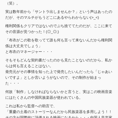
（笑）。
実は数年前から「サントラ出しませんか？」という声はあったの
だが、そのマルチがもうどこにあるやらわからない(>_<)
権利関係もクリアではないのでぶち捨ててたのだが、ここに来て
その音源が見つかった！(◎_◎;)
「布衣がこの歌を歌ってて誰も何も言って来ないんだから権利関
係は大丈夫でしょう」
と布衣のマネージャー・・・
そもそもどんな契約書だったのかも見たことないのだから、私か
らは何も言えることはない。
発売元がその事情を知った上で発売したいんだったら「じゃあい
いですよ」としか言いようがないので、その制作が始まっ
た・・・
何故「制作」しなければならないかと言うと、実はこの映画音楽
にはたくさんの中国民族楽器が使われている。
これは私から監督への助言で、
「重慶の土着のストーリーなんだから民族楽器を多用しよう！！
その方が国際的に評価される映画になるから・・・中国人音楽家