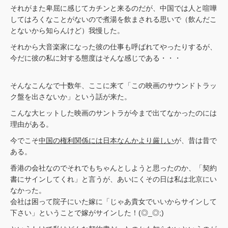
それがまた卑屈に感じてカチンと来るのだが、中国では人と喧嘩
してはろくなことがないので煮湯を飲まされる思いで（飲んだこ
とないから知らんけど）我慢した。
それから大音楽家になった彼の仕事も呼ばれてやったりするが、
今だに彼の私に対する態度はそんな感じである・・・
そんなこんなで十数年、ここに来て「この映画のサウンドトラッ
ク盤を出さないか」という話が来た。
こんな大ヒットした映画のサントラが今まで出てなかったのには
理由がある。
今でこそ
中国の権利関係には日本なんかより厳しい
が、昔は昔で
ある。
香港の会社なのでそれでもちゃんとしようと思ったのか、「契約
書にサインしてくれ」と言うが、あいにくその日は私は北京にい
なかった。
会社は困って院子にいた嫁に「じゃあ貴女でいいからサインして
下さい」ということで嫁がサインした！(◎_◎;)