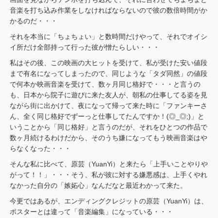
音楽を打ち込み作業をしなければならないので彼の数倍時間がか
かるのだ・・・
それを本当に「ちょちょい」と数時間だけやって、それでオイシ
イ所だけ全部持って行った彼が憎たらしい・・・
私はその後、この映画の大ヒットを受けて、私が受けた安い値段
まで有名になってしまったので、同じような「タダ同然」の値段
で何本か映画音楽を受けて、数ヶ月同じ格好で・・・と言うの
も、日本から院子に遊びに来た友人が、朝私の仕事してる姿を見
ながら街に出かけて、夜になって帰って来た時に「ファンキーさ
ん、全く同じ格好でずーっと仕事してたんですか！(◎_◎;)」と
いうことから「同じ格好」と言うのだが、それをひとつの作品で
数ヶ月続けるわけだから、そのうち嫌になってもう映画音楽はや
らなくなった・・・
そんな私に比べて、原芸（YuanYi）と来たら「上手いことやりや
がって！！」・・・そう、私が彼に対する嫌悪感は、上手くやれ
なかった自分の「嫉妬心」なんだなと最近わかって来た。
今更ではあるが、エンディングクレジットの原芸（YuanYi）は、
ポスターとは違って「音楽編集」になっている・・・