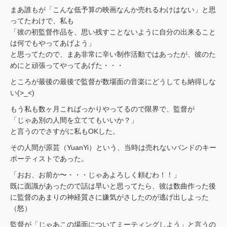
まあ誰もが「こんな低予算の映画なんか売れるわけはない」と思
ってたわけで、私も
「彼の初監督作品を、思い残すことないように自分の出来ること
は何でもやってあげよう」
と思ってたので、まあ非常に辛い制作活動ではあったが、彼のた
めにと頑張ってやってあげた・・・
ところが最後の最後で監督が数場面の音楽にどうしても納得しな
い(>_<)
もう私も数ヶ月こればっかりやってるので限界で、監督が
「じゃあ別の人間を立ててもいいか？」
と言うのでさすがに私もOKした。
その人間が原芸（YuanYi）という、当時は売れないバンドのキー
ボーティストであった。
「おお、お前か〜・・・じゃあよろしく頼むわ！！」
既に面識があったので話は早いと思ってたら、彼は数曲作った後
に監督のあまりの神経質さに嫌気がさしたのが逃げ出しよった
（怒）
監督が「じゃあこの場面についてミーティングしよう」と言うの