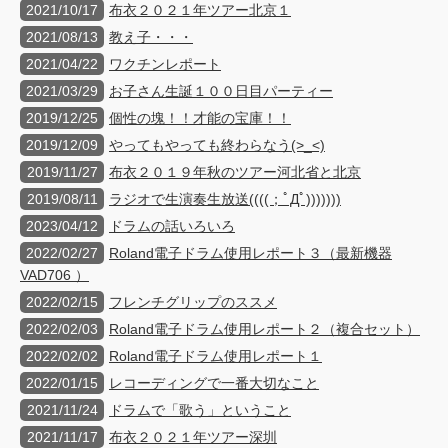
2021/10/17
布衣２０２１年ツアー北京１
2021/08/13
教え子・・・
2021/04/22
ワクチンレポート
2021/03/29
お子さん生誕１００日目パーティー
2019/12/25
個性の塊！！才能の宝庫！！
2019/12/09
やってもやっても終わらなう(>_<)
2019/11/27
布衣２０１９年秋のツアー河北省と北京
2019/08/11
ラジオで生演奏生放送((((；ﾟДﾟ)))))))
2023/04/12
ドラムの話いろいろ
2022/02/27
Roland電子ドラム使用レポート３（最新機器
VAD706 ）
2022/02/15
フレンチグリップのススメ
2022/02/03
Roland電子ドラム使用レポート２（複合セット）
2022/02/02
Roland電子ドラム使用レポート１
2022/01/15
レコーディングで一番大切なこと
2021/11/24
ドラムで「歌う」ということ
2021/11/17
布衣２０２１年ツアー深圳