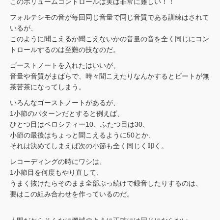
このボリュームコントロールは実は非常に難しい！！
フォルテシモの音が毎回同じ音量で同じ音質である訓練はされて
いるが、
このように聞こえるか聞こえないかの音量の音を全く同じにコン
トロールするのは至難の技なのだ。
ゴーストノートを入れたはいいが、
音量や音質がまばらで、時々聞こえたりなんかするとビートが無
茶苦茶になってしまう。
いろんなゴーストノートがあるが、
1小節のパターンだとすると例えば、
ひとつ目はベロシティー10、ふたつ目は30、
小節の最後はちょっと聞こえるように50とか、
それは決めてしまえば次の小節も全く同じく叩く。
レコーディングの時にワシは、
1小節目を何度もやり直して、
うまく抜けたらそのまま全部ぶっ続けで録音したりするのは、
要はこの組み合わせを作っているのだ。