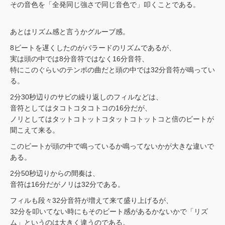
その音色を「全発同じ強さで同じ音色で」叩くことである。
あとはリズム感と言うかグルーブ感。
8ビートを遅くしたのがバラードのリズムであるが、
実は頭の中では8分音符ではなく16分音符、
特にこのぐらいのテンポの曲だと頭の中では32分音符が鳴ってい
る。
2分30秒辺りのサビの繰り返しのフィルなどは、
音符としてはタコトコタコトコの16分だが、
ノリとしてはタットコトットコタットコトットコと倍のビートが
聞こえて来る。
このビートが頭の中で鳴っているか鳴ってないかが大きな違いで
ある。
2分50秒辺りからの間奏は、
音符は16分だがノリは32分である。
フィルも段々32分音符が増えて来て盛り上げるが、
32分を叩いてない時にもそのビート感があるかないかで「リズ
ム」というのは大きく違うのである。