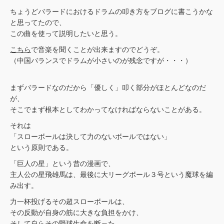
ちょうどバラードにおけるドラムの叩き方をブログに書こうかな
と思ってたので、
この曲を使って説明したいと思う。
こちら
で音楽を聞くことが出来ますのでどうぞ。
（中国バランスでドラムが小さいのが残念ですが・・・）
まずバラードなのだから「優しく」叩く部分がほとんどなのだ
が、
そこでまず根本としてわかってなければならないことがある。
それは
「スローボールは決して力のないボールではない」
という原則である。
「巨人の星」という昔の漫画で、
主人公の星飛雄馬は、最後に大リーグボール３号という魔球を編
み出す。
力一杯投げるその超スローボールは、
その反動が自身の筋に大きな負担をかけ、
そして自らその野球生命を断った。