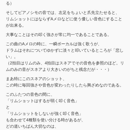
る）
そしてピアノシモの音では、左足をちょいと爪先立たせると、
リムショットにはならずAメロなどに使う優しい音色にすること
が出来る。
大事なことはその叩く強さが常に均一であることである。
この曲のAメロの時に、一瞬ボーカルは強く歌うが、
ドラムはそれについてゆかずに淡々と叩いているところが「悲し
い」。
（2拍目はリムのみ、4拍目はスネアでその音色を参照のほど。リ
ムのみの音がスネアより大きいのがちと残念だが・・・）
まあ特にこのスネアのショット、
この時に毎回強さや音色が変わったりしたら興ざめなのである。
このふたつの音色の間に、
「リムショットはするが弱く叩く音色」
と
「リムショットをしないが強く叩く音色」
も合わせて4種類を使い分ける時があるが、
どの道いちばん大切なのは、