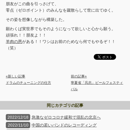
朋友がこの曲を引っさげて、
零点（ゼロポイント）のみんなを蹴散らして世に出てゆく。
その姿を想像しながら構築した。
願わくば実世界でもそのようになって欲しいと心から願う。
頑張れ！！朋友よ！！
羊肉の恩
がある！！ワシはお前のためなら何でもやるぞ！！
（笑）
«新しい記事
前の記事»
ドラムのチューニングの仕方
寧夏省「呉忠」ビールフェスティ
バル
同じカテゴリの記事
2022/12/18
急激なゼロコロナ緩和で混乱の北京へ
2022/11/10
中国の若いバンドのレコーディング