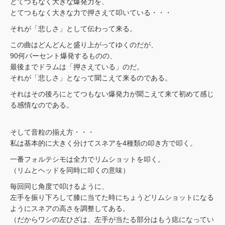
とてつもなく大きな爆発力を、
とてつもなく大きな力で押さえて叩いている・・・
それが「悲しさ」として伝わって来る。
この曲はどんどんと盛り上がってゆくのだが、
90何パーセント爆発するものの、
最後までドラムは「押さえている」のだ。
それが「悲しさ」となって聞こえて来るのである。
それはその後ろにとてつもない爆発力が聞こえて来て初めて感じ
る感情なのである。
そして音粒の揃え方・・・
私は基本的に大きく分けてスネアを4種類の叩き方で叩く。
一番フォルテシモは全力でリムショットを叩く。
（リムとヘッドを同時に叩くの意味）
毎回同じ角度で叩けるように、
左手を振り下ろして膝に当てた時にちょうどリムショットになる
ようにスネアの高さを調整してある。
（だからワシの左ひざは、左手が当たる部分はもう痣になってい