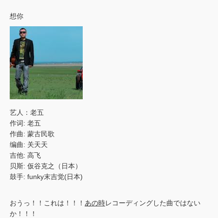
想你
艺人：老五
作词: 老五
作曲: 蒙古民歌
编曲: 关天天
吉他: 高飞
贝斯: 仮谷克之（日本）
鼓手: funky末吉觉(日本)
おうっ！！これは！！！
あの時
レコーディングした曲ではない
か！！！