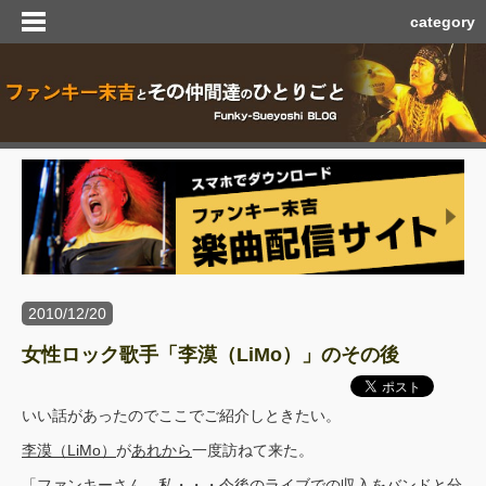
category
2010/12/20
女性ロック歌手「李漠（LiMo）」のその後
いい話があったのでここでご紹介しときたい。
李漠（LiMo）
が
あれから
一度訪ねて来た。
「ファンキーさん、私・・・今後のライブでの収入をバンドと分