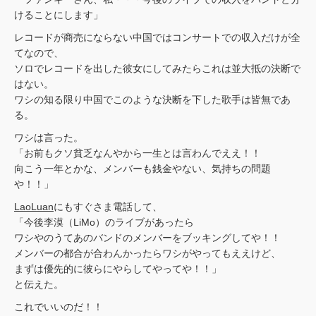
けることにします」
レコードが商売にならない中国ではコンサートでの収入だけが全
てなので、
ソロでレコードを出した彼女にしてみたらこれは並大抵の決断で
はない。
ワシの知る限り中国でこのような決断を下した歌手は皆無であ
る。
ワシは言った。
「お前もクソ貧乏なんやから一生とは言わんでええ！！
向こう一年とかな、メンバーも銭金やない、気持ちの問題
や！！」
LaoLuan
にもすぐさま電話して、
「今後李漠（LiMo）のライブがあったら
ワシやのうてあのバンドのメンバーをブッキングしてや！！
メンバーの都合が合わんかったらワシがやってもええけど、
まずは優先的に彼らにやらしてやってや！！」
と伝えた。
これでいいのだ！！