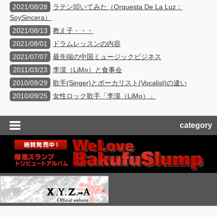
2021/08/28
ラテン叩いてみた（Orquesta De La Luz：
SoySincera）
2021/08/13
教え子・・・
2021/08/01
ドラムレッスンの内容
2021/07/07
最先端の中国ミュージックビジネス
2011/03/23
李漠（LiMo）と食事会
2010/09/29
歌手(Singer)とボーカリスト(Vocalist)の違い
2010/09/25
女性ロック歌手「李漠（LiMo）」
category