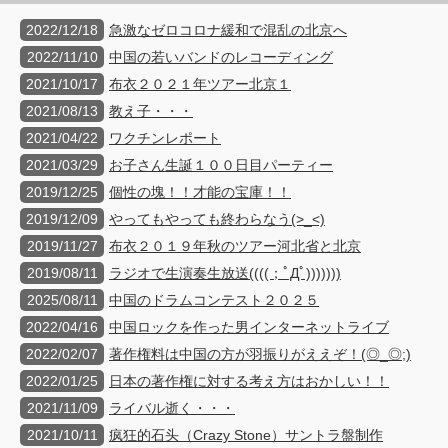
2022/12/18
急激なゼロコロナ緩和で混乱の北京へ
2022/11/10
中国の若いバンドのレコーディング
2021/10/17
布衣２０２１年ツアー北京１
2021/08/13
教え子・・・
2021/04/22
ワクチンレポート
2021/03/29
お子さん生誕１００日目パーティー
2019/12/25
個性の塊！！才能の宝庫！！
2019/12/09
やってもやっても終わらなう(>_<)
2019/11/27
布衣２０１９年秋のツアー河北省と北京
2019/08/11
ラジオで生演奏生放送((((；ﾟДﾟ)))))))
2025/08/11
中国のドラムコンテスト２０２５
2022/04/16
中国ロックを作った男インターネットライブ
2022/02/07
著作権料は中国の方が羽振りがええぞ！(◎_◎;)
2022/01/25
日本の著作権に対する考え方はおかしい！！
2021/11/09
ライバル逝く・・・
2021/10/11
疯狂的石头（Crazy Stone）サントラ盤制作