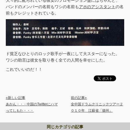
大々的に配られている彼女のプロモーション盤にはちゃんと、
バンドのメンバーの名前もワシの名前も
アホのアシスタント
の名
前もクレジットされている。
ド貧乏なひとりのロック歌手が一夜にして大スターになった。
ワシの助言は彼女を取り巻く全ての人間を幸せにした。
これでいいのだ！！
«新しい記事
前の記事»
あかん・・・中国のTwitterにハマ
全中国ドラムクリニックツアー２
ってしもた・・・
０１０年 江蘇省「揚州」
同じカテゴリの記事