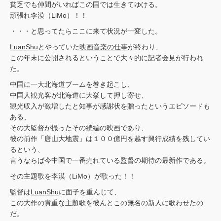
貧乏でも仲間がいればこの国では生きてゆける。
頑張れ李漠（LiMo）！！
・・・と思ってたらここに来て状況が一変した。
LuanShu
とやっていた
映画音楽の仕事
が終わり、
この年末に公開されるということで大々的に記者会見が行われ
た。
中国に一大北海道ブームを巻き起こし、
中国人観光客が北海道に大挙して押し寄せ、
観光収入が激増したと知事が感謝状を贈ったというエピソードも
ある、
その大監督が撮ったその続編の映画であり、
彼の前作「唐山大地震」は１００億円を越す興行成績を残してい
るという、
言うならば今中国で一番売れている監督の期待の最新作である。
その主題歌を李漠（LiMo）が歌った！！
監督は
LuanShu
に面子を重んじて、
この大作の貴重な主題歌を彼んとこの無名の新人に歌わせたの
だ。