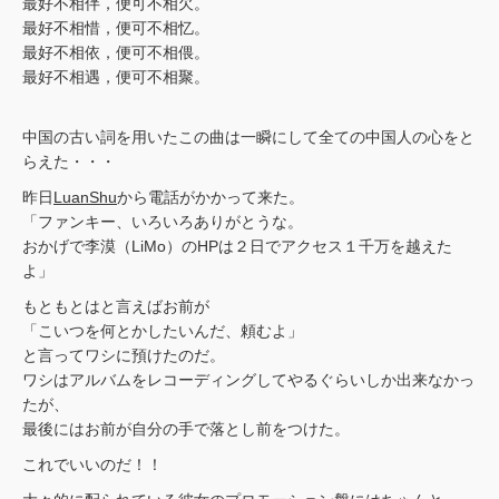
最好不相伴，便可不相欠。
最好不相惜，便可不相忆。
最好不相依，便可不相偎。
最好不相遇，便可不相聚。
中国の古い詞を用いたこの曲は一瞬にして全ての中国人の心をと
らえた・・・
昨日
LuanShu
から電話がかかって来た。
「ファンキー、いろいろありがとうな。
おかげで李漠（LiMo）のHPは２日でアクセス１千万を越えた
よ」
もともとはと言えばお前が
「こいつを何とかしたいんだ、頼むよ」
と言ってワシに預けたのだ。
ワシはアルバムをレコーディングしてやるぐらいしか出来なかっ
たが、
最後にはお前が自分の手で落とし前をつけた。
これでいいのだ！！