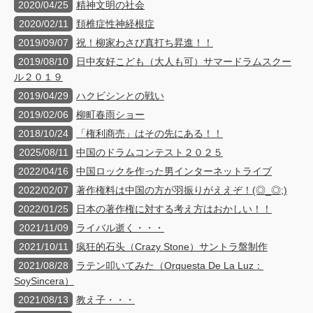
2020/04/25
精神文明の社会
2020/02/11
頚椎症性神経根症
2019/09/07
祝！柳家わさび真打ち昇進！！
2019/08/10
日中友好こども（大人も可）サマードラムスクー
ル２０１９
2019/04/29
ハクビシンとの戦い
2019/02/06
柳町春雨ショー
2018/10/24
「権利商売」はその先にある！！
2025/08/11
中国のドラムコンテスト２０２５
2022/04/16
中国ロックを作った男インターネットライブ
2022/02/07
著作権料は中国の方が羽振りがええぞ！(◎_◎;)
2022/01/25
日本の著作権に対する考え方はおかしい！！
2021/11/09
ライバル逝く・・・
2021/10/11
疯狂的石头（Crazy Stone）サントラ盤制作
2021/08/28
ラテン叩いてみた（Orquesta De La Luz：
SoySincera）
2021/08/13
教え子・・・