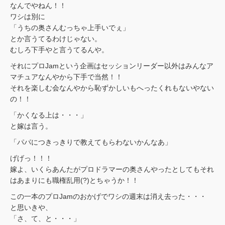
なんでやねん！！
ワシは別に
「うちの奥さんむっちゃ上手いでぇ」
とか言うてるわけじゃない。
むしろ下手やと言うてるんや。
それにプロJamという企画はセッションリーダー以外はみんなア
マチュアなんやから下手で当然！！
それを楽しむ会なんやから恥ずかしいもへったくれもないやない
の！！
「かくなる上は・・・」
と嫁は言う。
「パパにつきっきりで教えてもらわないかんなあ」
げげっ！！！
嫁よ、いくらあんたがプロドラマーの奥さんやったとしてもそれ
はあまりにも職権乱用(?)とちゃうか！！
この一本のプロJamのおかげでワシの週末は消え去った・・・
と思いきや、
「さ、て、と・・・」