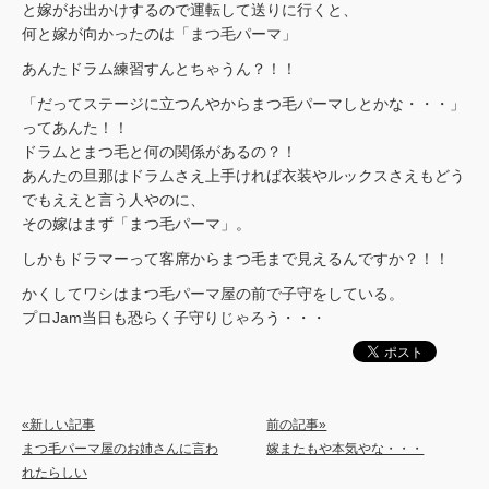
と嫁がお出かけするので運転して送りに行くと、
何と嫁が向かったのは「まつ毛パーマ」
あんたドラム練習すんとちゃうん？！！
「だってステージに立つんやからまつ毛パーマしとかな・・・」
ってあんた！！
ドラムとまつ毛と何の関係があるの？！
あんたの旦那はドラムさえ上手ければ衣装やルックスさえもどう
でもええと言う人やのに、
その嫁はまず「まつ毛パーマ」。
しかもドラマーって客席からまつ毛まで見えるんですか？！！
かくしてワシはまつ毛パーマ屋の前で子守をしている。
プロJam当日も恐らく子守りじゃろう・・・
«新しい記事
前の記事»
まつ毛パーマ屋のお姉さんに言わ
嫁またもや本気やな・・・
れたらしい