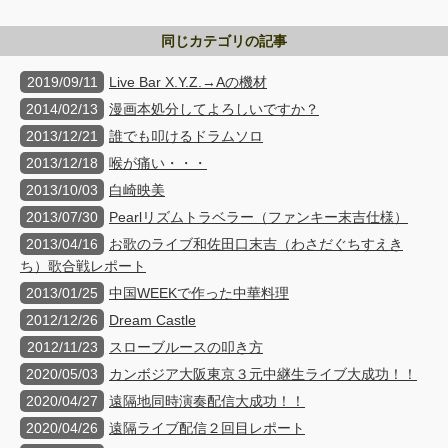
同じカテゴリの記事
2019/09/11
Live Bar X.Y.Z.→Aの機材
2014/02/13
漫画本処分してよろしいですか？
2013/12/21
誰でも叩けるドラムソロ
2013/12/18
喉が痛い・・・
2013/10/03
白崎映美
2013/07/30
Pearlリズムトラベラー（ファンキー末吉仕様）
2013/04/16
お歌のライブ和佐田口末吉（わさだぐちすえき
ち）歌合戦レポート
2013/01/25
中国WEEKで作った中華料理
2012/12/26
Dream Castle
2012/11/23
スローブルースの叩き方
2020/05/03
カンボジア大阪東京３元中継生ライブ大成功！！
2020/04/27
遠隔地同時演奏配信大成功！！
2020/04/26
遠隔ライブ配信２回目レポート